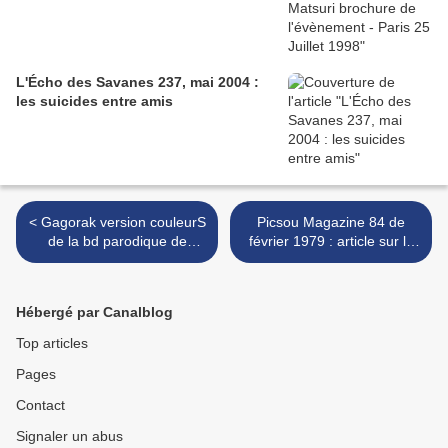
L'Écho des Savanes 237, mai 2004 :
les suicides entre amis
< Gagorak version couleurS
Picsou Magazine 84 de
de la bd parodique de
février 1979 : article sur la
Goldorak par Cyrille
calligraphie japonaise >
Munaro
Hébergé par Canalblog
Top articles
Pages
Contact
Signaler un abus