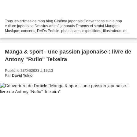
Tous les articles de mon blog Cinéma japonais Conventions sur la pop
culture japonaise Dessins-animé japonais Dramas et sentai Mangas
Musique, concerts, DVDs Poésie, photos, arts, expositions, illustrateurs et
autres sujets Le sexe au Japon Tôkyô, le...
Manga & sport - une passion japonaise : livre de
Antony "Rufio" Teixeira
Publié le 23/04/2023 à 15:13
Par
David Yukio