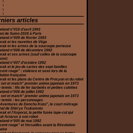
anvier
évrier
vril
illet
oût
eptembre
ctobre
écembre
(1)
(1)
(2)
(2)
(6)
(2)
(1)
(2)
anvier
ars
uin
illet
oût
eptembre
ovembre
écembre
(1)
(2)
(3)
(3)
(2)
(2)
(1)
(10)
évrier
ars
uin
illet
oût
eptembre
ovembre
écembre
(1)
(5)
(2)
(1)
(3)
(3)
(1)
(2)
anvier
évrier
ai
uin
illet
oût
ctobre
ovembre
écembre
(2)
(2)
(2)
(6)
(3)
(5)
(1)
(1)
(3)
anvier
vril
ai
uin
illet
eptembre
eptembre
ovembre
écembre
(4)
(5)
(2)
(5)
(2)
(2)
(2)
(1)
(3)
niers articles
ars
vril
ai
uin
oût
oût
ctobre
ovembre
(6)
(2)
(1)
(2)
(1)
(2)
(2)
(3)
évrier
ars
ars
ai
illet
illet
eptembre
ctobre
(1)
(4)
(3)
(5)
(4)
(1)
(2)
(2)
land n°010 d'avril 1993
anvier
anvier
évrier
vril
uin
uin
oût
eptembre
(2)
(2)
(2)
(2)
(1)
(1)
(3)
(3)
noi de Sumo 2026 à Paris
anvier
ars
ai
ai
illet
oût
(2)
(2)
(4)
(1)
(2)
(2)
land n°009 de février 1993
évrier
ars
vril
uin
illet
(2)
(2)
(4)
(6)
(3)
rak et les navettes de Véga
anvier
évrier
ars
ai
uin
(2)
(4)
(2)
(2)
(4)
rak et les armes de la soucoupe porteuse
anvier
évrier
vril
ai
(11)
(3)
(2)
(1)
eland n°008 de décembre 1992
anvier
ars
(2)
(3)
rak et ses armes (sauf celles de la soucoupe
évrier
(2)
euse)
anvier
(3)
eland n°007 d'octobre 1992
rak et le jeu de cartes des sept familles
cent rouge" : violence et sexe lors de la
ution française
rak et les plans du Centre de Procyon et du robot
 set et match" premier anime japonais en 1973
e tennis : fils de fer barbelés et petites culottes
land n°006 de juillet 1992
 set et match" premier anime japonais en 1973
e tennis : les personnages
 Aventures de Denchu Kozo", le court métrage
nal de Shin'ya Tsukamoto
rak et l'Asporat, la petite fusée tape-cul qui
it Actarus à son robot
eland n°005 de mai 1992
cent rouge" et Versailles avant la Révolution
aise