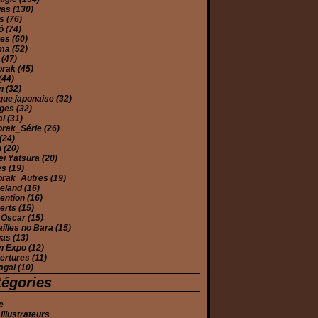
gas
(130)
es
(76)
yô
(74)
ues
(60)
éma
(52)
e
(47)
orak
(45)
(44)
on
(32)
que japonaise
(32)
ages
(32)
ai
(31)
orak_Série
(26)
(24)
u
(20)
ei Yatsura
(20)
es
(19)
orak_Autres
(19)
eland
(16)
ention
(16)
erts
(15)
 Oscar
(15)
illes no Bara
(15)
has
(13)
n Expo
(12)
ertures
(11)
agai
(10)
tégories
e
 illustrateurs