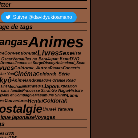
tter
Suivre @davidyukioamano
age de tags
Animes
angas
Livres
Sexe
Convention
tre
Butô
liste
Japan Expo
DVD
 Oscar
Versailles no Bara
e
Dramas
Jeanne et Serge
Disney
Animeland_Scan
vues
Goldorak_Autres
Concerts
Décors
Cinéma
Goldorak_Série
cker You
kyô
Animeland
Kimagure Orange Road
Japon
Mechas
sins
Illustrateurs
Exposition
sans famille
Princesse Sarah
Go Nagai
Histoire
s
Lamu
Max et Compagnie
Masamune Shirow
Goldorak
Hentai
es
Couvertures
ostalgie
Urusei Yatsura
ique japonaise
Voyages
gs
mes
(233)
algie
(154)