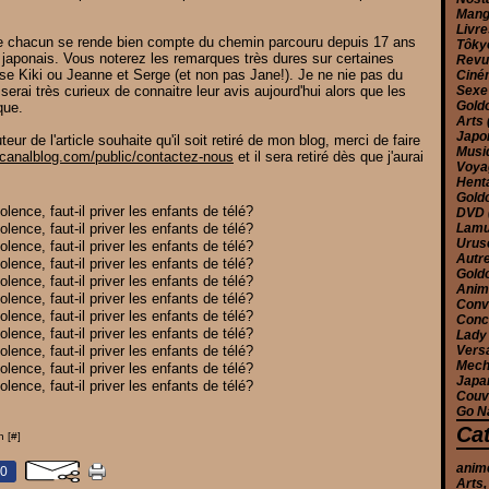
Man
Livr
 que chacun se rende bien compte du chemin parcouru depuis 17 ans
Tôk
japonais. Vous noterez les remarques très dures sur certaines
Rev
se Kiki ou Jeanne et Serge (et non pas Jane!). Je ne nie pas du
Cin
rai très curieux de connaitre leur avis aujourd'hui alors que les
Sex
Gold
que.
Arts
Jap
ur de l'article souhaite qu'il soit retiré de mon blog, merci de faire
Musi
.canalblog.com/public/contactez-nous
et il sera retiré dès que j'aurai
Voy
Hent
Gold
DVD
Lam
Urus
Autr
Gold
Anim
Conv
Conc
Lady
Versa
Mec
Japa
Couv
Go N
Ca
n [
#
]
anim
0
Arts,