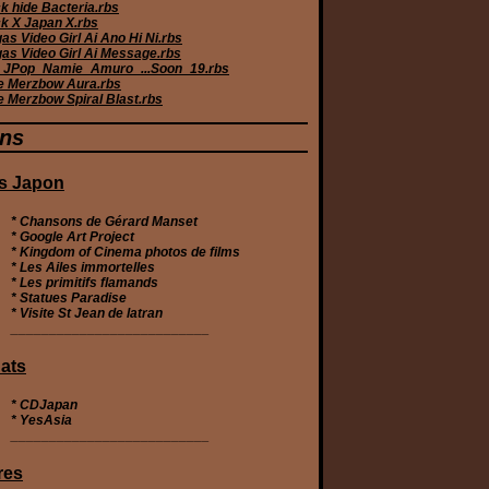
k hide Bacteria.rbs
k X Japan X.rbs
s Video Girl Ai Ano Hi Ni.rbs
as Video Girl Ai Message.rbs
JPop_Namie_Amuro_...Soon_19.rbs
e Merzbow Aura.rbs
e Merzbow Spiral Blast.rbs
ens
s Japon
* Chansons de Gérard Manset
* Google Art Project
* Kingdom of Cinema photos de films
* Les Ailes immortelles
* Les primitifs flamands
* Statues Paradise
* Visite St Jean de latran
__________________________
ats
*
CDJapan
*
YesAsia
__________________________
res