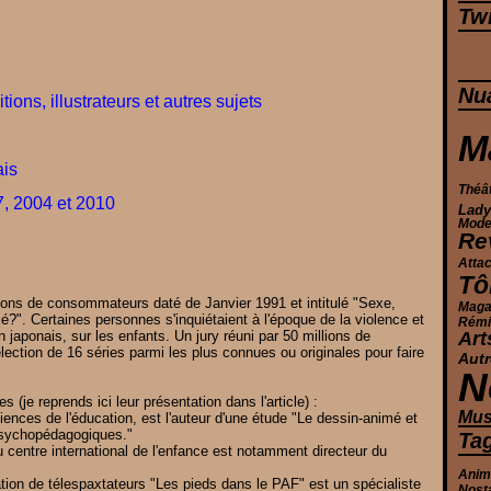
Twi
Nu
tions, illustrateurs et autres sujets
M
ais
Théâ
, 2004 et 2010
Lady
Mod
Re
Atta
Tô
lions de consommateurs daté de Janvier 1991 et intitulé "Sexe,
Maga
télé?". Certaines personnes s'inquiétaient à l'époque de la violence et
Rémi 
 japonais, sur les enfants. Un jury réuni par 50 millions de
Art
ection de 16 séries parmi les plus connues ou originales pour faire
Autr
N
s (je reprends ici leur présentation dans l'article) :
Mus
ences de l'éducation, est l'auteur d'une étude "Le dessin-animé et
 psychopédagogiques."
Ta
entre international de l'enfance est notamment directeur du
Ani
tion de télespaxtateurs "Les pieds dans le PAF" est un spécialiste
Nost