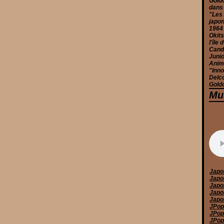
Goldo
dans
"Les 
japon
1964
Okits
l'île
Candy
Junio
Anim
"Inno
Delc
Goldo
Mu
Japo
Japo
Japo
Japo
Japo
JPop
JPop 
JPop