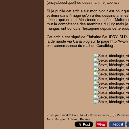
(encyclopédique!) du dessin animé japonais.
Si je publie cet article sur mon blog c'est pour
et demi dans l'image qu'on a des dessins animés 
séries, que ce soit Mes tendres années, Malicieu
tout la compétence des membres du jury mais je se
mangas ont conquis l'hexagone depuis cette épo
Cet article est signé de Christine BAUDRY. Si l'aute
la demande via Canalblog sur la page
http://www
pris connaissance du mail de Canalblog.
Posté par David Yukio à 14:24 -
Commentaires [
…
]
- Permalie
Tags:
Mangas
,
Animes
,
Revues
Repost