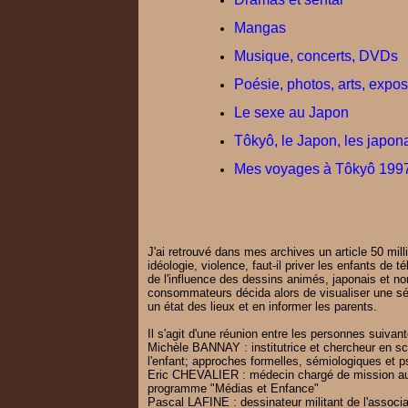
Mangas
Musique, concerts, DVDs
Poésie, photos, arts, exposi
Le sexe au Japon
Tôkyô, le Japon, les japon
Mes voyages à Tôkyô 1997
J'ai retrouvé dans mes archives un article 50 mil
idéologie, violence, faut-il priver les enfants de 
de l'influence des dessins animés, japonais et non
consommateurs décida alors de visualiser une sél
un état des lieux et en informer les parents.
Il s'agit d'une réunion entre les personnes suivante
Michèle BANNAY : institutrice et chercheur en sci
l'enfant; approches formelles, sémiologiques et
Eric CHEVALIER : médecin chargé de mission au c
programme "Médias et Enfance"
Pascal LAFINE : dessinateur militant de l'associa