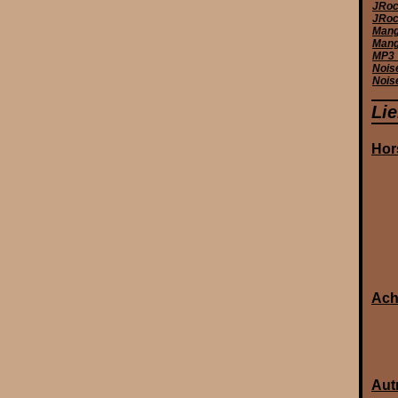
JRoc
JRoc
Manga
Mang
MP3_
Nois
Nois
Li
Hor
Ach
Aut