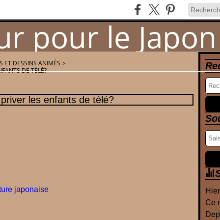
 ET DESSINS ANIMÉS
>
Re
ENFANTS DE TÉLÉ?
Newsletter
Contact
 priver les enfants de télé?
So
S
ture japonaise
Hier
Ce m
Depu