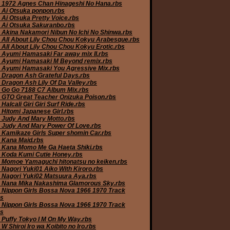
 1972 Agnes Chan Hinageshi No Hana.rbs
 Ai Otsuka ponpon.rbs
 Ai Otsuka Pretty Voice.rbs
 Ai Otsuka Sakuranbo.rbs
 Akina Nakamori Nibun No Ichi No Shinwa.rbs
 All About Lily Chou Chou Kokyu Arabesque.rbs
 All About Lily Chou Chou Kokyu Erotic.rbs
 Ayumi Hamasaki Far away mix II.rbs
 Ayumi Hamasaki M Beyond remix.rbs
 Ayumi Hamasaki You Agressive Mix.rbs
 Dragon Ash Grateful Days.rbs
 Dragon Ash Lily Of Da Valley.rbs
 Go Go 7188 C7 Album Mix.rbs
 GTO Great Teacher Onizuka Poison.rbs
Halcali Giri Giri Surf Ride.rbs
 Hitomi Japanese Girl.rbs
 Judy And Mary Motto.rbs
 Judy And Mary Power Of Love.rbs
 Kamikaze Girls Super shomin Car.rbs
 Kana Maid.rbs
 Kana Momo Me Ga Haeta Shiki.rbs
 Koda Kumi Cutie Honey.rbs
 Momoe Yamaguchi hitonatsu no keiken.rbs
 Nagori Yuki01 Aiko With Kiroro.rbs
 Nagori Yuki02 Matsuura Aya.rbs
 Nana Mika Nakashima Glamorous Sky.rbs
 Nippon Girls Bossa Nova 1966 1970 Track
bs
 Nippon Girls Bossa Nova 1966 1970 Track
bs
 Puffy Tokyo I M On My Way.rbs
W Shiroi Iro wa Koibito no Iro.rbs