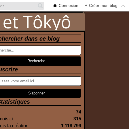
Connexion
+
Créer mon blog
chercher dans ce blog
uscrire
tatistiques
74
ois ci
315
is la création
1 118 799