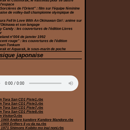
rak et Cosmorak, le vaisseau pour se battre
 l'espace
Sorcières de l'Orient" : film sur l’équipe féminine
aise de volley-ball championne olympique de
ura Fell In Love With An Okinawan Girl : anime sur
 d'Okinawa et son langage
 Candy : les couvertures de l'édition Livres
r
eland n°004 de janvier 1992
cent rouge" : les couvertures de l'édition
ourt-Tonkam
rak et Aquarak, le sous-marin de poche
sique japonaise
n Tora San CD1 Piste1.rbs
n Tora San CD1 Piste3.rbs
n Tora San CD1 Piste7.rbs
n Tora San CD1 Piste8.rbs
n VisitorQ.rbs
 1969 Andore kandore Kandore Mandore.rbs
1969 Drifters Ii yu da na.rbs
 1971 Shimons Koibito mo inai noni.rbs