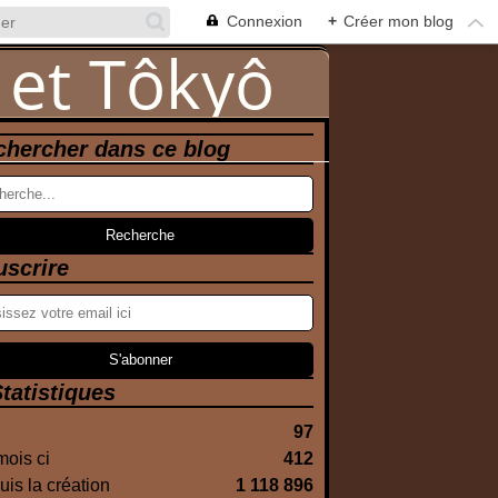
Connexion
+
Créer mon blog
chercher dans ce blog
uscrire
tatistiques
97
ois ci
412
is la création
1 118 896