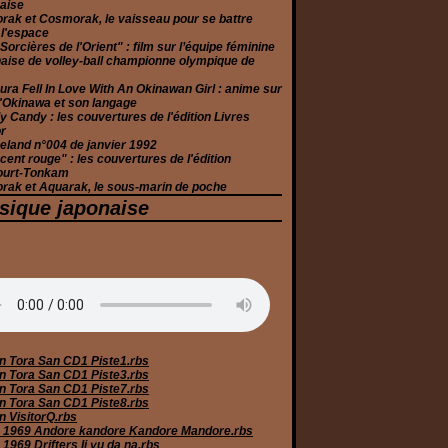
aise
rak et Cosmorak, le vaisseau pour se battre
 l'espace
Sorcières de l'Orient" : film sur l’équipe féminine
aise de volley-ball championne olympique de
ura Fell In Love With An Okinawan Girl : anime sur
 d'Okinawa et son langage
 Candy : les couvertures de l'édition Livres
r
eland n°004 de janvier 1992
cent rouge" : les couvertures de l'édition
ourt-Tonkam
rak et Aquarak, le sous-marin de poche
sique japonaise
n Tora San CD1 Piste1.rbs
n Tora San CD1 Piste3.rbs
n Tora San CD1 Piste7.rbs
n Tora San CD1 Piste8.rbs
n VisitorQ.rbs
 1969 Andore kandore Kandore Mandore.rbs
1969 Drifters Ii yu da na.rbs