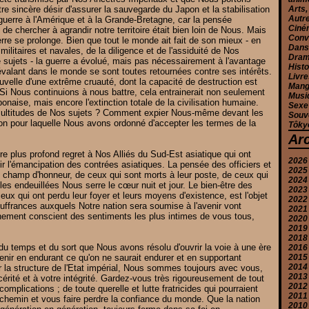
re sincère désir d'assurer la sauvegarde du Japon et la stabilisation
Arts,
Autr
uerre à l'Amérique et à la Grande-Bretagne, car la pensée
Ciné
de chercher à agrandir notre territoire était bien loin de Nous. Mais
Conv
re se prolonge. Bien que tout le monde ait fait de son mieux - en
Danse
ilitaires et navales, de la diligence et de l'assiduité de Nos
Drama
 sujets - la guerre a évolué, mais pas nécessairement à l'avantage
Histo
valant dans le monde se sont toutes retournées contre ses intérêts.
Livre
elle d'une extrême cruauté, dont la capacité de destruction est
Mang
Si Nous continuions à nous battre, cela entrainerait non seulement
Musiq
onaise, mais encore l'extinction totale de la civilisation humaine.
Sexe
ultitudes de Nos sujets ? Comment expier Nous-même devant les
Souv
son pour laquelle Nous avons ordonné d'accepter les termes de la
Tôkyô
Ar
e plus profond regret à Nos Alliés du Sud-Est asiatique qui ont
2026
ir l'émancipation des contrées asiatiques. La pensée des officiers et
2025
Ju
u champ d'honneur, de ceux qui sont morts à leur poste, de ceux qui
2024
J
D
lles endeuillées Nous serre le cœur nuit et jour. Le bien-être des
2023
M
N
D
eux qui ont perdu leur foyer et leurs moyens d'existence, est l'objet
2022
A
O
N
N
ouffrances auxquels Notre nation sera soumise à l'avenir vont
2021
M
S
O
O
D
ment conscient des sentiments les plus intimes de vous tous,
2020
J
A
S
S
N
D
2019
Ju
A
A
O
N
D
2018
J
Ju
Ju
S
O
N
S
du temps et du sort que Nous avons résolu d'ouvrir la voie à une ère
2016
M
M
J
A
S
O
A
D
enir en endurant ce qu'on ne saurait endurer et en supportant
2015
A
A
M
Ju
A
S
Ju
N
D
2014
M
M
A
J
Ju
A
J
N
N
r la structure de l'Etat impérial, Nous sommes toujours avec vous,
2013
F
F
F
M
J
Ju
M
O
O
D
érité et à votre intégrité. Gardez-vous très rigoureusement de tout
2012
J
J
J
A
M
J
A
A
S
O
D
omplications ; de toute querelle et lutte fratricides qui pourraient
2011
M
A
M
M
Ju
A
S
N
D
 chemin et vous faire perdre la confiance du monde. Que la nation
2010
F
M
M
F
J
Ju
J
S
O
N