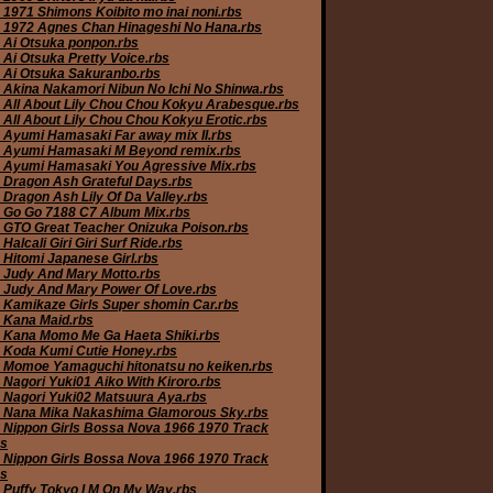
 1971 Shimons Koibito mo inai noni.rbs
 1972 Agnes Chan Hinageshi No Hana.rbs
 Ai Otsuka ponpon.rbs
 Ai Otsuka Pretty Voice.rbs
 Ai Otsuka Sakuranbo.rbs
 Akina Nakamori Nibun No Ichi No Shinwa.rbs
 All About Lily Chou Chou Kokyu Arabesque.rbs
 All About Lily Chou Chou Kokyu Erotic.rbs
 Ayumi Hamasaki Far away mix II.rbs
 Ayumi Hamasaki M Beyond remix.rbs
 Ayumi Hamasaki You Agressive Mix.rbs
 Dragon Ash Grateful Days.rbs
 Dragon Ash Lily Of Da Valley.rbs
 Go Go 7188 C7 Album Mix.rbs
 GTO Great Teacher Onizuka Poison.rbs
Halcali Giri Giri Surf Ride.rbs
 Hitomi Japanese Girl.rbs
 Judy And Mary Motto.rbs
 Judy And Mary Power Of Love.rbs
 Kamikaze Girls Super shomin Car.rbs
 Kana Maid.rbs
 Kana Momo Me Ga Haeta Shiki.rbs
 Koda Kumi Cutie Honey.rbs
 Momoe Yamaguchi hitonatsu no keiken.rbs
 Nagori Yuki01 Aiko With Kiroro.rbs
 Nagori Yuki02 Matsuura Aya.rbs
 Nana Mika Nakashima Glamorous Sky.rbs
 Nippon Girls Bossa Nova 1966 1970 Track
bs
 Nippon Girls Bossa Nova 1966 1970 Track
bs
 Puffy Tokyo I M On My Way.rbs