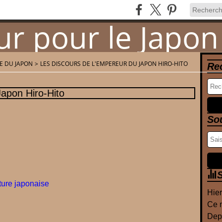
RE DU JAPON
>
LES DISCOURS DE L'EMPEREUR DU JAPON HIRO-HITO
Re
Newsletter
Contact
Japon Hiro-Hito
So
S
ture japonaise
Hier
Ce m
Depu