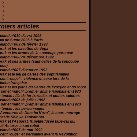
anvier
évrier
anvier
ars
uin
ars
oût
eptembre
ctobre
écembre
(5)
(2)
(3)
(1)
(7)
(8)
(1)
(1)
(4)
(1)
anvier
évrier
vril
illet
oût
eptembre
ctobre
écembre
(1)
(1)
(2)
(2)
(6)
(2)
(1)
(2)
anvier
ars
uin
illet
oût
eptembre
ovembre
écembre
(1)
(2)
(3)
(3)
(2)
(2)
(1)
(10)
évrier
ars
uin
illet
oût
eptembre
ovembre
écembre
(1)
(5)
(2)
(1)
(3)
(3)
(1)
(2)
anvier
évrier
ai
uin
illet
oût
ctobre
ovembre
écembre
(2)
(2)
(2)
(6)
(3)
(5)
(1)
(1)
(3)
anvier
vril
ai
uin
illet
eptembre
eptembre
ovembre
écembre
(4)
(5)
(2)
(5)
(2)
(2)
(2)
(1)
(3)
niers articles
ars
vril
ai
uin
oût
oût
ctobre
ovembre
(6)
(2)
(1)
(2)
(1)
(2)
(2)
(3)
évrier
ars
ars
ai
illet
illet
eptembre
ctobre
(1)
(4)
(3)
(5)
(4)
(1)
(2)
(2)
land n°010 d'avril 1993
anvier
anvier
évrier
vril
uin
uin
oût
eptembre
(2)
(2)
(2)
(2)
(1)
(1)
(3)
(3)
noi de Sumo 2026 à Paris
anvier
ars
ai
ai
illet
oût
(2)
(2)
(4)
(1)
(2)
(2)
land n°009 de février 1993
évrier
ars
vril
uin
illet
(2)
(2)
(4)
(6)
(3)
rak et les navettes de Véga
anvier
évrier
ars
ai
uin
(2)
(4)
(2)
(2)
(4)
rak et les armes de la soucoupe porteuse
anvier
évrier
vril
ai
(11)
(3)
(2)
(1)
eland n°008 de décembre 1992
anvier
ars
(2)
(3)
rak et ses armes (sauf celles de la soucoupe
évrier
(2)
euse)
anvier
(3)
eland n°007 d'octobre 1992
rak et le jeu de cartes des sept familles
cent rouge" : violence et sexe lors de la
ution française
rak et les plans du Centre de Procyon et du robot
 set et match" premier anime japonais en 1973
e tennis : fils de fer barbelés et petites culottes
land n°006 de juillet 1992
 set et match" premier anime japonais en 1973
e tennis : les personnages
 Aventures de Denchu Kozo", le court métrage
nal de Shin'ya Tsukamoto
rak et l'Asporat, la petite fusée tape-cul qui
it Actarus à son robot
eland n°005 de mai 1992
cent rouge" et Versailles avant la Révolution