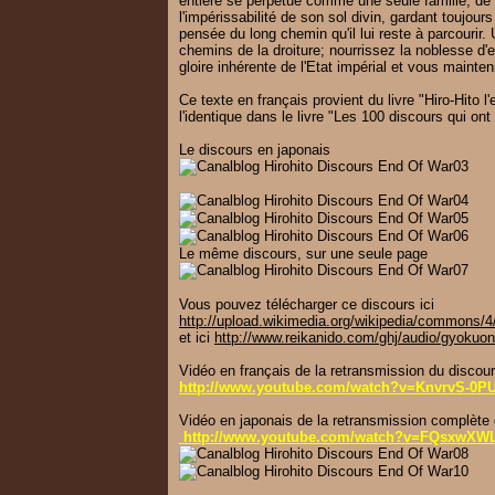
entière se perpétue comme une seule famille, de 
l'impérissabilité de son sol divin, gardant toujours
pensée du long chemin qu'il lui reste à parcourir. U
chemins de la droiture; nourrissez la noblesse d'e
gloire inhérente de l'Etat impérial et vous mainte
Ce texte en français provient du livre "Hiro-Hito
l'identique dans le livre "Les 100 discours qui on
Le discours en japonais
Le même discours, sur une seule page
Vous pouvez télécharger ce discours ici
http://upload.wikimedia.org/wikipedia/commons/
et ici
http://www.reikanido.com/ghj/audio/gyoku
Vidéo en français de la retransmission du discou
http://www.youtube.com/watch?v=KnvrvS-0P
Vidéo en japonais de la retransmission complète
http://www.youtube.com/watch?v=FQsxwXW