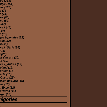
mes
(233)
algie
(154)
gas
(130)
es
(76)
yô
(74)
ues
(60)
éma
(52)
e
(47)
orak
(45)
(44)
on
(32)
que japonaise
(32)
ages
(32)
ai
(31)
orak_Série
(26)
(24)
u
(20)
ei Yatsura
(20)
es
(19)
orak_Autres
(19)
eland
(16)
ention
(16)
erts
(15)
 Oscar
(15)
illes no Bara
(15)
has
(13)
n Expo
(12)
ertures
(11)
agai
(10)
tégories
e