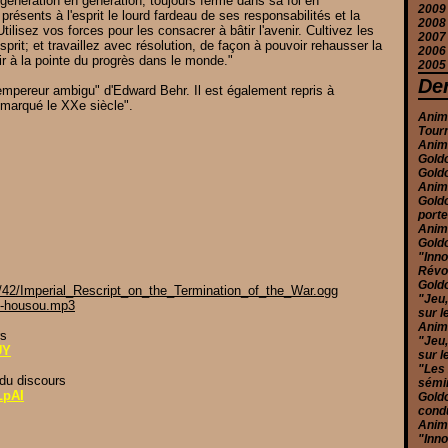
génération en génération, toujours ferme dans sa foi en
2009
J
F
J
M
J
M
A
S
O
D
 présents à l'esprit le lourd fardeau de ses responsabilités et la
2008
J
F
A
Ju
A
S
O
D
tilisez vos forces pour les consacrer à bâtir l'avenir. Cultivez les
2007
J
M
J
Ju
A
S
N
D
sprit; et travaillez avec résolution, de façon à pouvoir rehausser la
2006
F
M
J
Ju
A
S
N
D
nir à la pointe du progrès dans le monde."
2005
J
F
M
J
Ju
A
O
N
D
J
A
M
J
Ju
S
S
N
D
Der
 l'empereur ambigu" d'Edward Behr.
Il est également repris à
M
A
M
J
A
A
O
N
t marqué le XXe siècle".
F
M
M
M
Ju
Ju
S
O
Anime
J
J
F
A
J
J
A
S
Tour
J
M
M
M
Ju
A
Anime
F
M
A
J
Ju
Goldo
J
F
M
M
J
Goldo
J
F
A
M
Anim
J
M
Goldo
F
port
J
Anim
Goldo
"Inno
Révol
Goldo
4/42/Imperial_Rescript_on_the_Termination_of_the_War.ogg
"Jeu,
on-housou.mp3
sur l
Anime
rs
"Jeu,
UY
sur l
"Les
 du discours
sémi
LpAI
Goldo
condu
Anim
"Inno