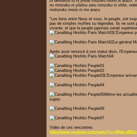
to densetsu to ni yorite shôzeru mono ni arazu. 
no minzoku ni yûetsu seru minzoku ni shite, nobi
motozuku mono ni mo arazu.
"Les liens entre Nous et vous, le peuple, ont touj
pas de simples mythes ou légendes. Ils ne sont pa
vivante, et que le peuple japonais serait supérieu
L'Empereur p
Le général Ma
Après avoir renoncé à son statut divin, l'Empereu
L'Empereur arrivan
Même les actualité
sujets
Vidéo de ces rencontres
http://www.youtube.com/watch?v=2Rah-vBIO