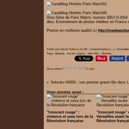
Hors-Série de Paris Match, numéro 2053 H-2054 H
dieu. Enormément de photos inédites en France su
Photos en meilleure qualité ici
http://medeeenfur
Posté par David Yukio à 21:38 -
Commentaires [
…
]
- Permalie
Tags:
Histoire
,
Ancien Japon
,
Hiro-Hito
,
Hirohito
Repost
Vous aimez ?
0 vote
Vous aimerez aussi :
"Innocent rouge" :
"Innocent rouge" 
violence et sexe lors de la
Versailles avant la
Révolution française
Révolution frança