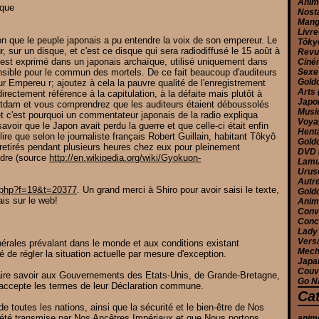
Ani
Nost
Man
Livr
apon que le peuple japonais a pu entendre la voix de son empereur. Le
Tôk
r, sur un disque, et c'est ce disque qui sera radiodiffusé le 15 août à
Rev
'est exprimé dans un japonais archaïque, utilisé uniquement dans
Cin
ensible pour le commun des mortels. De ce fait beaucoup d'auditeurs
Sex
Gold
r Empereu r; ajoutez à cela la pauvre qualité de l'enregistrement
Arts
directement référence à la capitulation, à la défaite mais plutôt à
Jap
stdam et vous comprendrez que les auditeurs étaient déboussolés
Musi
 et c'est pourquoi un commentateur japonais de la radio expliqua
Voy
oir que le Japon avait perdu la guerre et que celle-ci était enfin
Hent
lire
que selon le journaliste français Robert Guillain, habitant Tôkyô
Gold
 retirés pendant plusieurs heures chez eux pour pleinement
DVD
ndre (source
http://en.wikipedia.org/wiki/Gyokuon-
Lam
Urus
Autr
c.php?f=19&t=20377
. Un grand merci à Shiro pour avoir saisi le texte,
Gold
ais sur le web!
Anim
Conv
Conc
Lady
Versa
érales prévalant dans le monde et aux conditions existant
Mec
de régler la situation actuelle par mesure d'exception.
Japa
Couv
ire savoir aux Gouvernements des Etats-Unis, de Grande-Bretagne,
Go N
 accepte les termes de leur Déclaration commune.
Ca
 de toutes les nations, ainsi que la sécurité et le bien-être de Nos
s a été transmise par Nos Ancêtres Impériaux et que Nous portons
anim