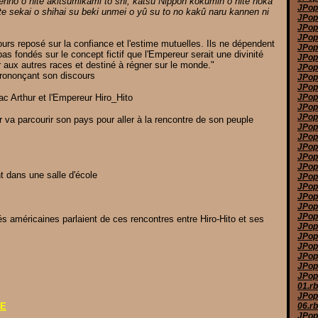
Tennô o nite akitsumikami to shi, katsu Nippon kokumin o nite hoka
JPop
te sekai o shihai su beki unmei o yû su to no kakû naru kannen ni
JPop
JPop
JPop
ours reposé sur la confiance et l'estime mutuelles. Ils ne dépendent
JPop
s fondés sur le concept fictif que l'Empereur serait une divinité
JPop
r aux autres races et destiné à régner sur le monde."
JPop
rononçant son discours
JPop
JPop
c Arthur et l'Empereur Hiro_Hito
JPop
JPop
JPop
r va parcourir son pays pour aller à la rencontre de son peuple
JPop
JPop
JPop
JPop 
JPop
t dans une salle d'école
JPop
JPop
JPop
JPop
JPop
s américaines parlaient de ces rencontres entre Hiro-Hito et ses
JPop
JPop
JPop
JPop
JPop
JPop
01.r
JPop
cE
06.r
JPop