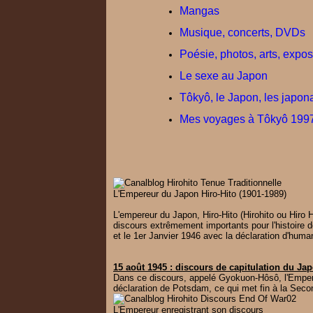
Mangas
Musique, concerts, DVDs
Poésie, photos, arts, exposi
Le sexe au Japon
Tôkyô, le Japon, les japon
Mes voyages à Tôkyô 1997
L'Empereur du Japon Hiro-Hito (1901-1989)
L'empereur du Japon, Hiro-Hito (Hirohito ou Hiro 
discours extrêmement importants pour l'histoire d
et le 1er Janvier 1946 avec la déclaration d'human
15 août 1945 : discours de capitulation du J
Dans ce discours, appelé Gyokuon-Hôsô,
l'Emper
déclaration de Potsdam, ce qui met fin à la Seco
L'Empereur enregistrant son discours