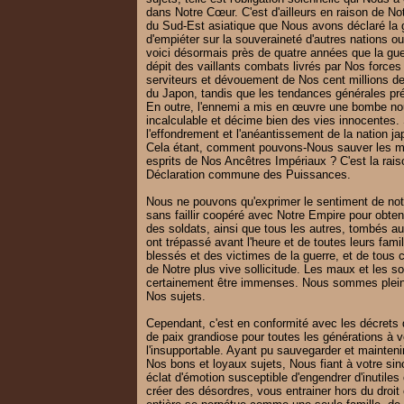
dans Notre Cœur. C'est d'ailleurs en raison de Not
du Sud-Est asiatique que Nous avons déclaré la g
d'empiéter sur la souveraineté d'autres nations ou 
voici désormais près de quatre années que la guer
dépit des vaillants combats livrés par Nos forces m
serviteurs et dévouement de Nos cent millions de
du Japon, tandis que les tendances générales pré
En outre, l'ennemi a mis en œuvre une bombe nouv
incalculable et décime bien des vies innocentes. 
l'effondrement et l'anéantissement de la nation jap
Cela étant, comment pouvons-Nous sauver les m
esprits de Nos Ancêtres Impériaux ? C'est la rai
Déclaration commune des Puissances.
Nous ne pouvons qu'exprimer le sentiment de notr
sans faillir coopéré avec Notre Empire pour obten
des soldats, ainsi que tous les autres, tombés a
ont trépassé avant l'heure et de toutes leurs fami
blessés et des victimes de la guerre, et de tous c
de Notre plus vive sollicitude. Les maux et les s
certainement être immenses. Nous sommes pleine
Nos sujets.
Cependant, c'est en conformité avec les décrets 
de paix grandiose pour toutes les générations à v
l'insupportable. Ayant pu sauvegarder et mainteni
Nos bons et loyaux sujets, Nous fiant à votre sinc
éclat d'émotion susceptible d'engendrer d'inutiles c
créer des désordres, vous entrainer hors du droit