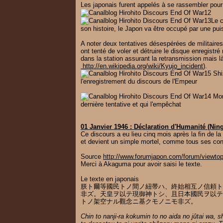
Les japonais furent appelés à se rassembler pour
Le c
son histoire, le Japon va être occupé par une pu
A noter deux tentatives désespérées de militaires j
ont tenté de voler et détruire le disque enregistré
dans la station assurant la retransmission mais l
http://en.wikipedia.org/wiki/Kyujo_incident
).
l'enregistrement du discours de l'Empeur
dernière tentative et qui l'empêchat
01 Janvier 1946 :
Déclaration d'Humanité (N
Ce discours a eu lieu cinq mois après la fin de la
et devient un simple mortel, comme tous ses con
Source
http://www.forumjapon.com/forum/viewt
Merci à Akaguma pour
avoir saisi le
texte.
Le texte en japonais
朕ト爾等國民トノ間ノ紐帯ハ、終始相互ノ信頼ト
非ズ。天皇ヲ以テ現御神トシ、且日本國民ヲ以テ
トノ架空ナル觀念ニ基クモノニモ非ズ
。
Chin to nanji-ra kokumin to no aida no jûtai wa, s