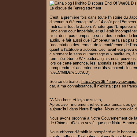
Le disque de l'enregistrement
C'est la première fois dans toute l'histoire du J
discours a été enregistré le 14 août par l'Empereu
midi
dans tout le Japon
.
A noter que l'Empereur s
l'ancienne cour impériale, et qui était incompréh
n'ont donc pas compris le sens des paroles de leu
audio, le fait aussi que l'Empereur ne faisait pas 
l'acceptation des termes de la conférence de Po
quant à l'attitude à adopter. Ceci avait été prévu
clairement le sens du message aux auditeurs, à sav
terminée. Sur le Wikipédia anglais nous pouvons 
lors de cette annonce, les japonais se sont alors
comprendre et accepter ce qu'ils venaient d'ente
h%C5%8Ds%C5%8D
).
Source du texte :
http://www.39-45.org/viewtopi
car, à ma connaissance, il n'existait pas en franç
"A Nos bons et loyaux sujets,
Après avoir murement réfléchi aux tendances gén
aujourd'hui dans Notre Empire, Nous avons décidé 
Nous avons ordonné à Notre Gouvernement de fa
de Chine et d'Union soviétique que Notre Empire
Nous efforcer d'établir la prospérité et le bonheur
sujets, telle est l'obligation solennelle qui Nou