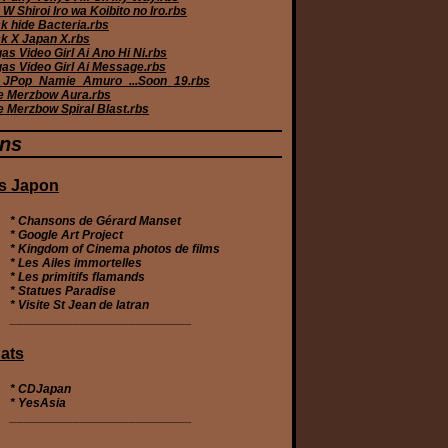
W Shiroi Iro wa Koibito no Iro.rbs
k hide Bacteria.rbs
k X Japan X.rbs
s Video Girl Ai Ano Hi Ni.rbs
as Video Girl Ai Message.rbs
JPop_Namie_Amuro_...Soon_19.rbs
e Merzbow Aura.rbs
e Merzbow Spiral Blast.rbs
ens
s Japon
* Chansons de Gérard Manset
* Google Art Project
* Kingdom of Cinema photos de films
* Les Ailes immortelles
* Les primitifs flamands
* Statues Paradise
* Visite St Jean de latran
__________________________
ats
*
CDJapan
*
YesAsia
__________________________