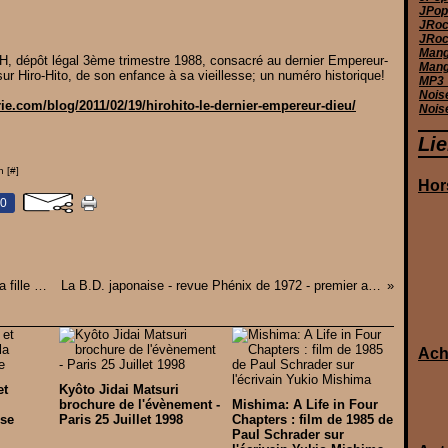
JPop 
JRoc
JRoc
Manga
, dépôt légal 3ème trimestre 1988, consacré au dernier Empereur-
Mang
r Hiro-Hito, de son enfance à sa vieillesse; un numéro historique!
MP3_
Nois
ie.com/blog/2011/02/19/hirohito-le-dernier-empereur-dieu/
Nois
Li
n [
#
]
Hor
0
Setsuko HARA : son premier grand rôle dans La fille du samouraï de 1937
La B.D. japonaise - revue Phénix de 1972 - premier article sur les mangas
Ach
et
Kyôto Jidai Matsuri
brochure de l'évènement -
Mishima: A Life in Four
ise
Paris 25 Juillet 1998
Chapters : film de 1985 de
Paul Schrader sur