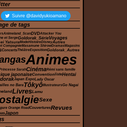
tter
Suivre @davidyukioamano
age de tags
DVD
rs
Animeland_Scan
Attacker You
Voyages
Goldorak_Série
ne et Serge
ei Yatsura
Autres
Mode
Histoire
Disney
et Compagnie
Masamune Shirow
Dramas
Magasins
s
Goldorak_Autres
Concerts
Théâtre
Exposition
Animes
angas
Cinéma
Princesse Sarah
Rémi sans famille
ique japonaise
Hentai
Convention
liste
dorak
Japan Expo
Lady Oscar
Tôkyô
ailles no Bara
Illustrateurs
Go Nagai
Livres
Lamu
meland
ostalgie
Sexe
Revues
gure Orange Road
Couvertures
Japon
has
gs