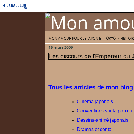
MON AMOUR POUR LE JAPON ET TÔKYÔ
>
HISTOI
Home
Accueil
16 mars 2009
Les discours de l'Empereur du 
Tous les articles de mon blog
Cinéma japonais
Conventions sur la pop cul
Dessins-animé japonais
Dramas et sentai