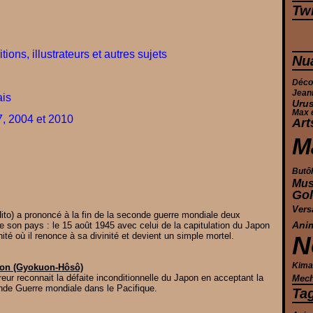
Twi
tions, illustrateurs et autres sujets
Nu
Déco
Jean
ais
Urus
Max 
, 2004 et 2010
Art
M
Butô
Mus
Gol
Vers
Hito) a prononcé à la fin de la seconde guerre mondiale deux
e son pays : le 15 août 1945 avec celui de la capitulation du Japon
Ani
ité où il renonce à sa divinité et devient un simple mortel.
N
Kima
apon (Gyokuon-Hôsô)
eur reconnait la défaite inconditionnelle du Japon en acceptant la
Mec
nde Guerre mondiale dans le Pacifique.
Ta