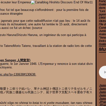
franç
 écouter leur Empereur
Goldo
dans
hoc fut tel que beaucoup s'effondrèrent : pour la première fois de
"Les 
issance étrangère
japon
1964
aponais pour que cette radiodiffusion n'ait pas lieu : le 14 août ils
Okits
 mais ils échouèrent; une autre fut tentée le 15 août, directement
l'île
à aussi ce fut un échec (source
Candy
Junio
Anim
Shizuto Haruna, un ingénieur du son qui participa à
"Inno
Delc
Goldo
Morio Tateno, travaillant à la station de radio lors de cette
Mu
ingen Sengen 人間宣言)
 guerre, le 1er Janvier 1946. L'Empereur y renonce à son statut divin
citoyens.
opic.php?p=130638#130638.
Japo
敬愛トニ依リテ結バレ、單ナル神話ト傳説トニ依リテ生ゼルモノニ
Japo
他ノ民族ニ優越セル民族ニシテ、延テ世界ヲ支配スベキ運命ヲ有ス
Japo
Japo
Japo
JPop
hûshi sôgo no shinrai to keiai to ni yorite musubare, tan naru shinwa
JPop 