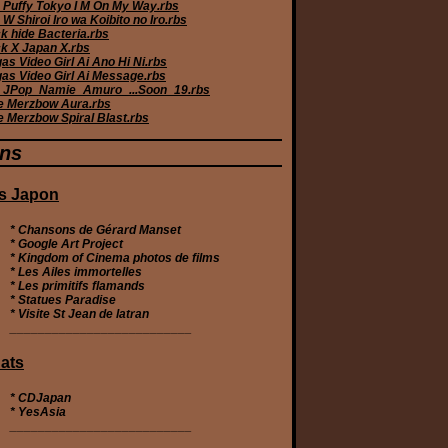
 Puffy Tokyo I M On My Way.rbs
W Shiroi Iro wa Koibito no Iro.rbs
k hide Bacteria.rbs
k X Japan X.rbs
s Video Girl Ai Ano Hi Ni.rbs
as Video Girl Ai Message.rbs
JPop_Namie_Amuro_...Soon_19.rbs
e Merzbow Aura.rbs
e Merzbow Spiral Blast.rbs
ens
s Japon
* Chansons de Gérard Manset
* Google Art Project
* Kingdom of Cinema photos de films
* Les Ailes immortelles
* Les primitifs flamands
* Statues Paradise
* Visite St Jean de latran
__________________________
ats
*
CDJapan
*
YesAsia
__________________________