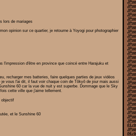
JPop 
JPop
JPop
JPop
JPop
s lors de mariages
JPop
JPop
 mon opinion sur ce quartier, je retourne à Yoyogi pour photographier
JPop
JPop
JPop
JPop
JPop
JPop
JPop
JPop
s l'impression d'être en province que coincé entre Harajuku et
JPop
JPop 
JPop
u, recharger mes batteries, faire quelques parties de jeux vidéos
JPop
e vous l'ai dit, il faut voir chaque coin de Tôkyô de jour mais aussi
JPop
u Sunshine 60 car la vue de nuit y est superbe. Dommage que le Sky
JPop
ois cette ville que j'aime tellement.
JPop
JPop
JPop
objectif
JPop
JPop
JPop
utée, et le Sunshine 60
JPop
JPop
01.r
JPop
06.r