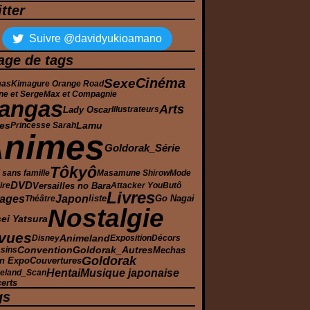
tter
Suivre @davidyukioamano
age de tags
Cinéma
Sexe
mas
Kimagure Orange Road
ne et Serge
Max et Compagnie
angas
Arts
Lady Oscar
Illustrateurs
es
Lamu
Princesse Sarah
Animes
Goldorak_Série
Tôkyô
sans famille
Masamune Shirow
Mode
DVD
Versailles no Bara
ire
Attacker You
Butô
Livres
ages
Japon
Théâtre
liste
Go Nagai
Nostalgie
ei Yatsura
vues
Animeland
Disney
Exposition
Décors
Goldorak_Autres
Convention
Mechas
sins
Goldorak
n Expo
Couvertures
Hentai
Musique japonaise
eland_Scan
erts
gs