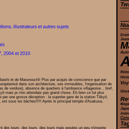
Twi
Nu
tions, illustrateurs et autres sujets
Dra
Jean
M
ais
Autr
, 2004 et 2010
Rémi 
Histo
onbashi et de Marunouchi! Plus par acquis de conscience que par
Voy
 européanisé dans son architecture, ses immeubles, l'organisation de
as de verdure), absence de quartiers à l'ambiance villageoise... bref,
Urus
kyô mais je n'en attendais pas grand chose. Eh bien ce fut plus
ar une grosse déception : la superbe gare de la station Tôkyô,
Re
 est sous les bâches!!!!! Après le principal temple d'Asakusa,
Maga
Japa
Anim
Conc
Ta
ont des tours, des tours, des tours mais posées un peu n'importe