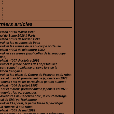
évrier
ars
ars
évrier
uin
illet
uin
eptembre
ctobre
ovembre
(2)
(1)
(4)
(1)
(4)
(4)
(1)
(1)
(2)
(1)
anvier
évrier
anvier
ars
uin
ars
oût
eptembre
ctobre
écembre
(5)
(2)
(3)
(1)
(7)
(8)
(1)
(1)
(4)
(1)
anvier
évrier
vril
illet
oût
eptembre
ctobre
écembre
(1)
(1)
(2)
(2)
(6)
(2)
(1)
(2)
anvier
ars
uin
illet
oût
eptembre
ovembre
écembre
(1)
(2)
(3)
(3)
(2)
(2)
(1)
(10)
évrier
ars
uin
illet
oût
eptembre
ovembre
écembre
(1)
(5)
(2)
(1)
(3)
(3)
(1)
(2)
anvier
évrier
ai
uin
illet
oût
ctobre
ovembre
écembre
(2)
(2)
(2)
(6)
(3)
(5)
(1)
(1)
(3)
anvier
vril
ai
uin
illet
eptembre
eptembre
ovembre
écembre
(4)
(5)
(2)
(5)
(2)
(2)
(2)
(1)
(3)
niers articles
ars
vril
ai
uin
oût
oût
ctobre
ovembre
(6)
(2)
(1)
(2)
(1)
(2)
(2)
(3)
évrier
ars
ars
ai
illet
illet
eptembre
ctobre
(1)
(4)
(3)
(5)
(4)
(1)
(2)
(2)
land n°010 d'avril 1993
anvier
anvier
évrier
vril
uin
uin
oût
eptembre
(2)
(2)
(2)
(2)
(1)
(1)
(3)
(3)
noi de Sumo 2026 à Paris
anvier
ars
ai
ai
illet
oût
(2)
(2)
(4)
(1)
(2)
(2)
land n°009 de février 1993
évrier
ars
vril
uin
illet
(2)
(2)
(4)
(6)
(3)
rak et les navettes de Véga
anvier
évrier
ars
ai
uin
(2)
(4)
(2)
(2)
(4)
rak et les armes de la soucoupe porteuse
anvier
évrier
vril
ai
(11)
(3)
(2)
(1)
eland n°008 de décembre 1992
anvier
ars
(2)
(3)
rak et ses armes (sauf celles de la soucoupe
évrier
(2)
euse)
anvier
(3)
eland n°007 d'octobre 1992
rak et le jeu de cartes des sept familles
cent rouge" : violence et sexe lors de la
ution française
rak et les plans du Centre de Procyon et du robot
 set et match" premier anime japonais en 1973
e tennis : fils de fer barbelés et petites culottes
land n°006 de juillet 1992
 set et match" premier anime japonais en 1973
e tennis : les personnages
 Aventures de Denchu Kozo", le court métrage
nal de Shin'ya Tsukamoto
rak et l'Asporat, la petite fusée tape-cul qui
it Actarus à son robot
eland n°005 de mai 1992