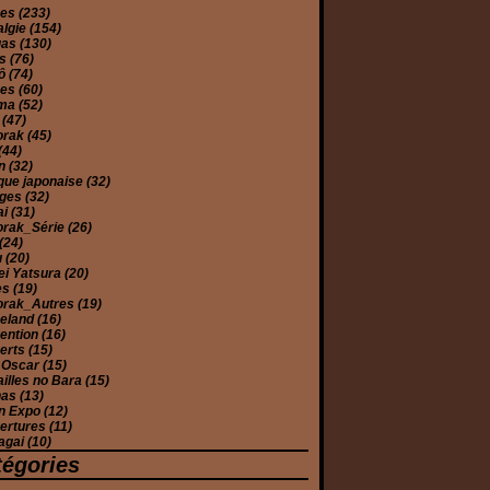
mes
(233)
algie
(154)
gas
(130)
es
(76)
yô
(74)
ues
(60)
éma
(52)
e
(47)
orak
(45)
(44)
on
(32)
que japonaise
(32)
ages
(32)
ai
(31)
orak_Série
(26)
(24)
u
(20)
ei Yatsura
(20)
es
(19)
orak_Autres
(19)
eland
(16)
ention
(16)
erts
(15)
 Oscar
(15)
illes no Bara
(15)
has
(13)
n Expo
(12)
ertures
(11)
agai
(10)
tégories