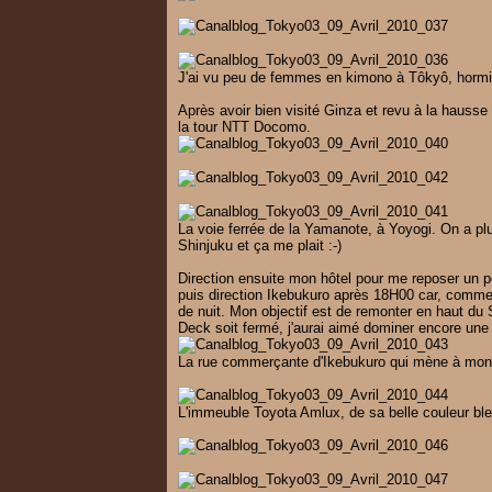
J'ai vu peu de femmes en kimono à Tôkyô, hormi
Après avoir bien visité Ginza et revu à la hausse
la tour NTT Docomo.
La voie ferrée de la Yamanote, à Yoyogi. On a plu
Shinjuku et ça me plait :-)
Direction ensuite mon hôtel pour me reposer un pe
puis direction Ikebukuro après 18H00 car, comme j
de nuit. Mon objectif est de remonter en haut d
Deck soit fermé, j'aurai aimé dominer encore une f
La rue commerçante d'Ikebukuro qui mène à mon 
L'immeuble Toyota Amlux, de sa belle couleur ble