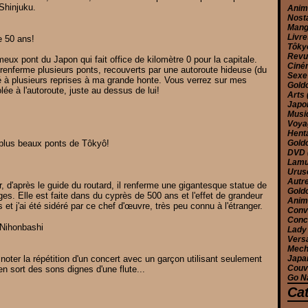
Shinjuku.
Ani
Nost
Man
Livr
e 50 ans!
Tôk
Rev
eux pont du Japon qui fait office de kilomètre 0 pour la capitale.
Cin
r renferme plusieurs ponts, recouverts par une autoroute hideuse (du
Sex
é à plusieurs reprises à ma grande honte. Vous verrez sur mes
Gold
ée à l'autoroute, juste au dessus de lui!
Arts
Jap
Musi
Voy
Hent
 plus beaux ponts de Tôkyô!
Gold
DVD
Lam
Urus
Autr
, d'après le guide du routard, il renferme une gigantesque statue de
Gold
ges. Elle est faite dans du cyprès de 500 ans et l'effet de grandeur
Anim
s et j'ai été sidéré par ce chef d'œuvre, très peu connu à l'étranger.
Conv
Conc
 Nihonbashi
Lady
Versa
Mec
oter la répétition d'un concert avec un garçon utilisant seulement
Japa
Couv
 sort des sons dignes d'une flute...
Go N
Ca