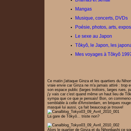
Mangas
Musique, concerts, DVDs
Poésie, photos, arts, exposi
Le sexe au Japon
Tôkyô, le Japon, les japon
Mes voyages à Tôkyô 1997
Ce matin j'attaque Ginza et les quartiers du Nih
vraie envie car Ginza ne m'a jamais attiré : trop
son espace public (larges trottoirs, larges rues, p
j'y vais car c'est quand même un haut lieu de Tô
sympa que ce que je pensais! Bon, on commence p
semblable à celle d'Amsterdam, en briques rouge,
masqué lui aussi, ça fait beaucoup je trouve!
La gare de Tôkyô... triste non?
Alors le quartier de Ginza et du Nihonbashi ce s