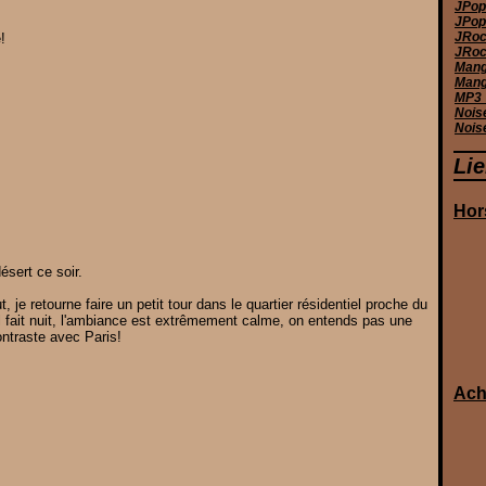
JPop
JPop 
JRoc
!
JRoc
Manga
Mang
MP3_
Nois
Nois
Li
Hor
ésert ce soir.
 je retourne faire un petit tour dans le quartier résidentiel proche du
Il fait nuit, l'ambiance est extrêmement calme, on entends pas une
ontraste avec Paris!
Ach