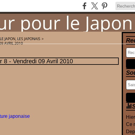
LE JAPON, LES JAPONAIS
>
Re
09 AVRIL 2010
Newsletter
Contact
 8 - Vendredi 09 Avril 2010
So
S
ture japonaise
Hier
Ce m
Depu