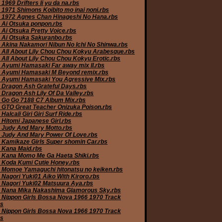
1969 Drifters Ii yu da na.rbs
 1971 Shimons Koibito mo inai noni.rbs
 1972 Agnes Chan Hinageshi No Hana.rbs
 Ai Otsuka ponpon.rbs
 Ai Otsuka Pretty Voice.rbs
 Ai Otsuka Sakuranbo.rbs
 Akina Nakamori Nibun No Ichi No Shinwa.rbs
 All About Lily Chou Chou Kokyu Arabesque.rbs
 All About Lily Chou Chou Kokyu Erotic.rbs
 Ayumi Hamasaki Far away mix II.rbs
 Ayumi Hamasaki M Beyond remix.rbs
 Ayumi Hamasaki You Agressive Mix.rbs
 Dragon Ash Grateful Days.rbs
 Dragon Ash Lily Of Da Valley.rbs
 Go Go 7188 C7 Album Mix.rbs
 GTO Great Teacher Onizuka Poison.rbs
Halcali Giri Giri Surf Ride.rbs
 Hitomi Japanese Girl.rbs
 Judy And Mary Motto.rbs
 Judy And Mary Power Of Love.rbs
 Kamikaze Girls Super shomin Car.rbs
 Kana Maid.rbs
 Kana Momo Me Ga Haeta Shiki.rbs
 Koda Kumi Cutie Honey.rbs
 Momoe Yamaguchi hitonatsu no keiken.rbs
 Nagori Yuki01 Aiko With Kiroro.rbs
 Nagori Yuki02 Matsuura Aya.rbs
 Nana Mika Nakashima Glamorous Sky.rbs
 Nippon Girls Bossa Nova 1966 1970 Track
bs
 Nippon Girls Bossa Nova 1966 1970 Track
bs