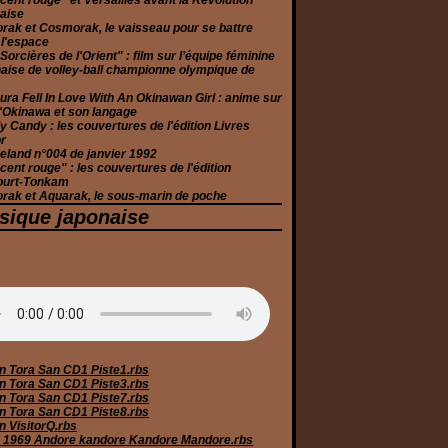
cent rouge" et Versailles avant la Révolution
aise
rak et Cosmorak, le vaisseau pour se battre
 l'espace
Sorcières de l'Orient" : film sur l’équipe féminine
aise de volley-ball championne olympique de
ura Fell In Love With An Okinawan Girl : anime sur
 d'Okinawa et son langage
 Candy : les couvertures de l'édition Livres
r
eland n°004 de janvier 1992
cent rouge" : les couvertures de l'édition
ourt-Tonkam
rak et Aquarak, le sous-marin de poche
sique japonaise
n Tora San CD1 Piste1.rbs
n Tora San CD1 Piste3.rbs
n Tora San CD1 Piste7.rbs
n Tora San CD1 Piste8.rbs
n VisitorQ.rbs
 1969 Andore kandore Kandore Mandore.rbs