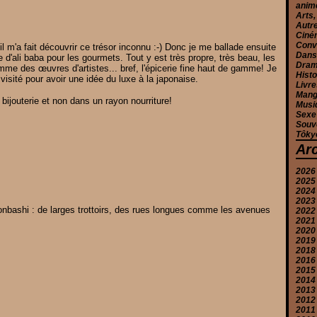
anim
Arts,
Autr
Ciné
Conv
l m'a fait découvrir ce trésor inconnu :-) Donc je me ballade ensuite
Danse
 d'ali baba pour les gourmets. Tout y est très propre, très beau, les
Drama
me des œuvres d'artistes... bref, l'épicerie fine haut de gamme! Je
Histo
 visité pour avoir une idée du luxe à la japonaise.
Livre
Mang
 bijouterie et non dans un rayon nourriture!
Musiq
Sexe
Souv
Tôkyô
Ar
2026
2025
Ju
2024
J
D
2023
M
N
D
onbashi : de larges trottoirs, des rues longues comme les avenues
2022
A
O
N
N
2021
M
S
O
O
D
2020
J
A
S
S
N
D
2019
Ju
A
A
O
N
D
2018
J
Ju
Ju
S
O
N
S
2016
M
M
J
A
S
O
A
D
2015
A
A
M
Ju
A
S
Ju
N
D
2014
M
M
A
J
Ju
A
J
N
N
2013
F
F
F
M
J
Ju
M
O
O
D
2012
J
J
J
A
M
J
A
A
S
O
D
2011
M
A
M
M
Ju
A
S
N
D