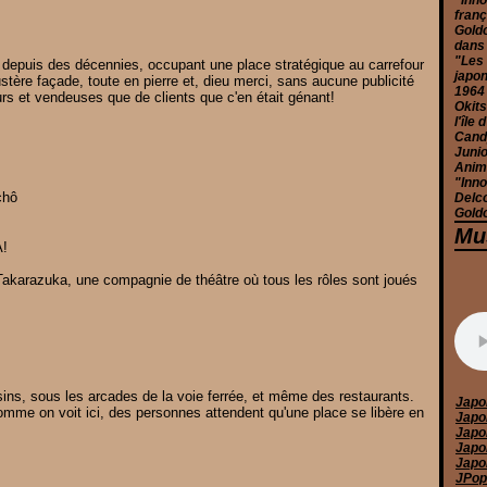
"Inno
franç
Goldo
dans
"Les 
epuis des décennies, occupant une place stratégique au carrefour
japon
stère façade, toute en pierre et, dieu merci, sans aucune publicité
1964
eurs et vendeuses que de clients que c'en était génant!
Okits
l'île
Candy
Junio
Anim
"Inno
chô
Delc
Goldo
Mu
!
Takarazuka, une compagnie de théâtre où tous les rôles sont joués
ns, sous les arcades de la voie ferrée, et même des restaurants.
Japo
omme on voit ici, des personnes attendent qu'une place se libère en
Japo
Japo
Japo
Japo
JPop