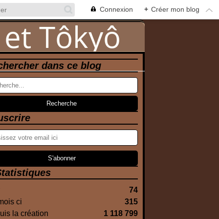
Connexion
+
Créer mon blog
chercher dans ce blog
uscrire
tatistiques
74
ois ci
315
is la création
1 118 799