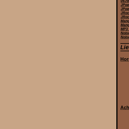
06.r
JPop
JPop 
JRoc
JRoc
Manga
Mang
MP3_
Nois
Nois
Li
Hor
Ach