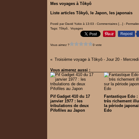
Mes voyages à Tôkyô
Liste articles Tôkyô, le Japon, les japonais
Posté par David Yukio à 13:03 -
Commentaires [
…
]
- Permalie
Tags:
Tôkyô
,
Voyages
Repost
Vous aimez ?
0 vote
Vous aimerez aussi :
Pif Gadget 410 du 17
Fantastique Edo : 
janvier 1977 : les
très richement illu
tribulations de deux
la période japonai
Pifofiles au Japon
Edo