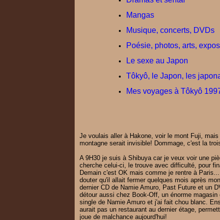
Mangas
Musique, concerts, DVDs
Poésie, photos, arts, exposi
Le sexe au Japon
Tôkyô, le Japon, les japon
Mes voyages à Tôkyô 1997
Je voulais aller à Hakone, voir le mont Fuji, mai
montagne serait invisible! Dommage, c'est la troi
A 9H30 je suis à Shibuya car je veux voir une piè
cherche celui-ci, le trouve avec difficulté, pour f
Demain c'est OK mais comme je rentre à Paris...
douter qu'il allait fermer quelques mois après 
dernier CD de Namie Amuro, Past Future et un D
détour aussi chez Book-Off, un énorme magasin 
single de Namie Amuro et j'ai fait chou blanc. En
aurait pas un restaurant au dernier étage, permet
joue de malchance aujourd'hui!