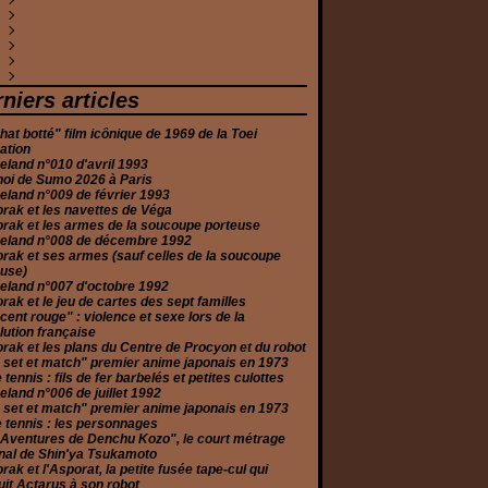
évrier
ars
ars
évrier
uin
illet
uin
eptembre
ctobre
ovembre
(2)
(1)
(4)
(1)
(4)
(4)
(1)
(1)
(2)
(1)
anvier
évrier
anvier
ars
uin
ars
oût
eptembre
ctobre
écembre
(5)
(2)
(3)
(1)
(7)
(8)
(1)
(1)
(4)
(1)
anvier
évrier
vril
illet
oût
eptembre
ctobre
écembre
(1)
(1)
(2)
(2)
(6)
(2)
(1)
(2)
anvier
ars
uin
illet
oût
eptembre
ovembre
écembre
(1)
(2)
(3)
(3)
(2)
(2)
(1)
(10)
évrier
ars
uin
illet
oût
eptembre
ovembre
écembre
(1)
(5)
(2)
(1)
(3)
(3)
(1)
(2)
anvier
évrier
ai
uin
illet
oût
ctobre
ovembre
écembre
(2)
(2)
(2)
(6)
(3)
(5)
(1)
(1)
(3)
anvier
vril
ai
uin
illet
eptembre
eptembre
ovembre
écembre
(4)
(5)
(2)
(5)
(2)
(2)
(2)
(1)
(3)
niers articles
ars
vril
ai
uin
oût
oût
ctobre
ovembre
(6)
(2)
(1)
(2)
(1)
(2)
(2)
(3)
évrier
ars
ars
ai
illet
illet
eptembre
ctobre
(1)
(4)
(3)
(5)
(4)
(1)
(2)
(2)
hat botté" film icônique de 1969 de la Toei
anvier
anvier
évrier
vril
uin
uin
oût
eptembre
(2)
(2)
(2)
(2)
(1)
(1)
(3)
(3)
ation
anvier
ars
ai
ai
illet
oût
(2)
(2)
(4)
(1)
(2)
(2)
land n°010 d'avril 1993
évrier
ars
vril
uin
illet
(2)
(2)
(4)
(6)
(3)
noi de Sumo 2026 à Paris
anvier
évrier
ars
ai
uin
(2)
(4)
(2)
(2)
(4)
land n°009 de février 1993
anvier
évrier
vril
ai
(11)
(3)
(2)
(1)
rak et les navettes de Véga
anvier
ars
(2)
(3)
rak et les armes de la soucoupe porteuse
évrier
(2)
eland n°008 de décembre 1992
anvier
(3)
rak et ses armes (sauf celles de la soucoupe
euse)
eland n°007 d'octobre 1992
rak et le jeu de cartes des sept familles
cent rouge" : violence et sexe lors de la
ution française
rak et les plans du Centre de Procyon et du robot
 set et match" premier anime japonais en 1973
e tennis : fils de fer barbelés et petites culottes
land n°006 de juillet 1992
 set et match" premier anime japonais en 1973
e tennis : les personnages
 Aventures de Denchu Kozo", le court métrage
nal de Shin'ya Tsukamoto
rak et l'Asporat, la petite fusée tape-cul qui
it Actarus à son robot