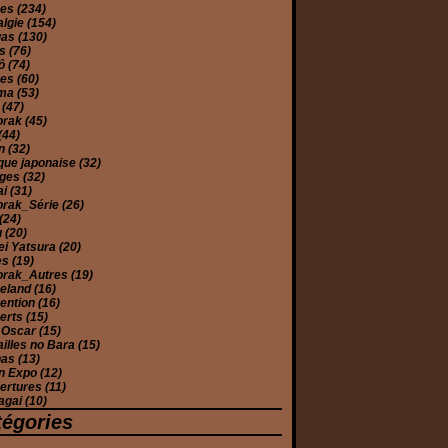
mes
(234)
algie
(154)
gas
(130)
es
(76)
yô
(74)
ues
(60)
éma
(53)
e
(47)
orak
(45)
(44)
on
(32)
que japonaise
(32)
ages
(32)
ai
(31)
orak_Série
(26)
(24)
u
(20)
ei Yatsura
(20)
es
(19)
orak_Autres
(19)
eland
(16)
ention
(16)
erts
(15)
 Oscar
(15)
illes no Bara
(15)
has
(13)
n Expo
(12)
ertures
(11)
agai
(10)
tégories