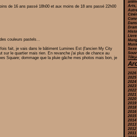
anim
Arts,
 moins de 16 ans passé 18h00 et aux moins de 18 ans passé 22h00
Autr
Ciné
Conv
Danse
Drama
Histo
Livre
 des couleurs pastels...
Mang
Musiq
fois fait, je vais dans le bâtiment Lumines Est (l'ancien My City
Sexe
t sur le quartier mais rien. En revanche j'ai plus de chance au
Souv
Tôkyô
es Square; dommage que la pluie gâche mes photos mais bon, je
Ar
2026
2025
A
2024
Ju
D
2023
J
N
D
2022
M
O
N
N
2021
A
S
O
O
D
2020
M
A
S
S
N
D
2019
J
Ju
A
A
O
N
D
2018
J
Ju
Ju
S
O
N
S
2016
M
M
J
A
S
O
A
D
2015
A
A
M
Ju
A
S
Ju
N
D
2014
M
M
A
J
Ju
A
J
N
N
2013
F
F
F
M
J
Ju
M
O
O
D
2012
J
J
J
A
M
J
A
A
S
O
D
2011
M
A
M
M
Ju
A
S
N
D