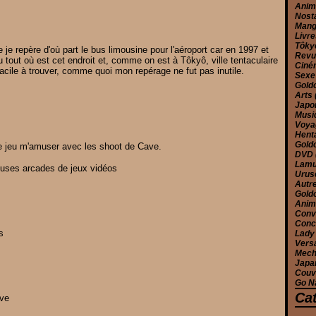
Ani
Nost
Man
Livr
Tôk
e je repère d'où part le bus limousine pour l'aéroport car en 1997 et
Rev
 tout où est cet endroit et, comme on est à Tôkyô, ville tentaculaire
Cin
 facile à trouver, comme quoi mon repérage ne fut pas inutile.
Sex
Gold
Arts
Jap
Musi
Voy
Hent
Gold
 de jeu m'amuser avec les shoot de Cave.
DVD
Lam
reuses arcades de jeux vidéos
Urus
Autr
Gold
Anim
Conv
Conc
s
Lady
Versa
Mec
Japa
Couv
Go N
Ca
ave