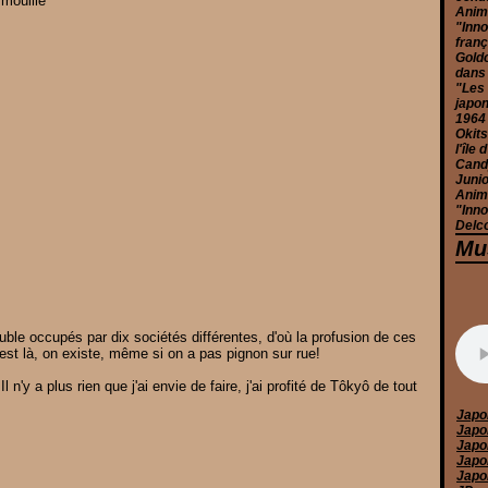
 mouillé
Anim
"Inno
franç
Goldo
dans
"Les 
japon
1964
Okits
l'île
Candy
Junio
Anim
"Inno
Delc
Mu
le occupés par dix sociétés différentes, d'où la profusion de ces
est là, on existe, même si on a pas pignon sur rue!
 n'y a plus rien que j'ai envie de faire, j'ai profité de Tôkyô de tout
Japo
Japo
Japo
Japo
Japo