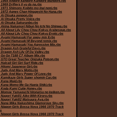
 1969 Andore kandore Kandore Mandore.rbs
1969 Drifters Ii yu da na.rbs
 1971 Shimons Koibito mo inai noni.rbs
 1972 Agnes Chan Hinageshi No Hana.rbs
 Ai Otsuka ponpon.rbs
 Ai Otsuka Pretty Voice.rbs
 Ai Otsuka Sakuranbo.rbs
 Akina Nakamori Nibun No Ichi No Shinwa.rbs
 All About Lily Chou Chou Kokyu Arabesque.rbs
 All About Lily Chou Chou Kokyu Erotic.rbs
 Ayumi Hamasaki Far away mix II.rbs
 Ayumi Hamasaki M Beyond remix.rbs
 Ayumi Hamasaki You Agressive Mix.rbs
 Dragon Ash Grateful Days.rbs
 Dragon Ash Lily Of Da Valley.rbs
 Go Go 7188 C7 Album Mix.rbs
 GTO Great Teacher Onizuka Poison.rbs
Halcali Giri Giri Surf Ride.rbs
 Hitomi Japanese Girl.rbs
 Judy And Mary Motto.rbs
 Judy And Mary Power Of Love.rbs
 Kamikaze Girls Super shomin Car.rbs
 Kana Maid.rbs
 Kana Momo Me Ga Haeta Shiki.rbs
 Koda Kumi Cutie Honey.rbs
 Momoe Yamaguchi hitonatsu no keiken.rbs
 Nagori Yuki01 Aiko With Kiroro.rbs
 Nagori Yuki02 Matsuura Aya.rbs
 Nana Mika Nakashima Glamorous Sky.rbs
 Nippon Girls Bossa Nova 1966 1970 Track
bs
 Nippon Girls Bossa Nova 1966 1970 Track