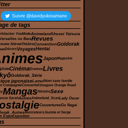
tter
Suivre @davidyukioamano
age de tags
D
Urusei Yatsura
Animeland
Attacker You
Mode
Revues
Versailles no Bara
Goldorak
Convention
mune Shirow
Théâtre
Voyages
Hentai
has
Décors
Animes
Japon
Magasins
Livres
Cinéma
s
liste
Dramas
kyô
Goldorak_Série
ique japonaise
Lamu
Rémi sans famille
Concerts
et Compagnie
Kimagure Orange Road
Mangas
Sexe
ey
Histoire
Autres
Lady Oscar
cesse Sarah
Animeland_Scan
ostalgie
Couvertures
Go Nagai
dorak_Autres
Illustrateurs
Jeanne et Serge
n Expo
Exposition
gs