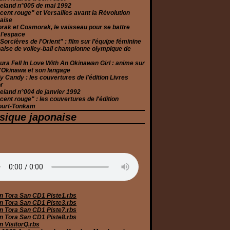
eland n°005 de mai 1992
cent rouge" et Versailles avant la Révolution
aise
rak et Cosmorak, le vaisseau pour se battre
 l'espace
Sorcières de l'Orient" : film sur l’équipe féminine
aise de volley-ball championne olympique de
ura Fell In Love With An Okinawan Girl : anime sur
 d'Okinawa et son langage
 Candy : les couvertures de l'édition Livres
r
eland n°004 de janvier 1992
cent rouge" : les couvertures de l'édition
ourt-Tonkam
sique japonaise
n Tora San CD1 Piste1.rbs
n Tora San CD1 Piste3.rbs
n Tora San CD1 Piste7.rbs
n Tora San CD1 Piste8.rbs
n VisitorQ.rbs