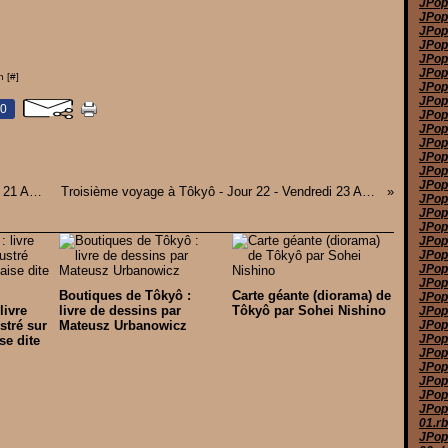
JPop
JPop 
JPop
JPop
JPop
JPop
n [
#
]
JPop
JPop
0
JPop
JPop
JPop
JPop
JPop
JPop
Troisième voyage à Tôkyô - Jour 20 - Mercredi 21 Avril 2010
Troisième voyage à Tôkyô - Jour 22 - Vendredi 23 Avril 2010
JPop
JPop
JPop
JPop 
JPop
JPop
JPop
Boutiques de Tôkyô :
Carte géante (diorama) de
JPop
livre
livre de dessins par
Tôkyô par Sohei Nishino
JPop
stré sur
Mateusz Urbanowicz
JPop
JPop
se dite
JPop
JPop
JPop
JPop
JPop
01.r
JPop