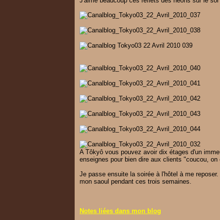
J'aime beaucoup ces reflets des néons sur le sol
A Tôkyô vous pouvez avoir dix étages d'un immeub
enseignes pour bien dire aux clients "coucou, on 
Je passe ensuite la soirée à l'hôtel à me reposer. Il
mon saoul pendant ces trois semaines.
Notes liées dans mon blog