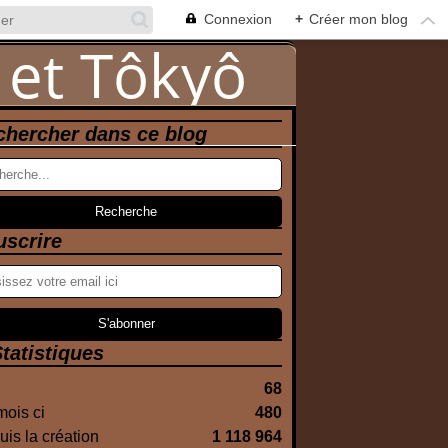
Connexion
+
Créer mon blog
chercher dans ce blog
uscrire
tatistiques
68
ois ci
480
is la création
1 118 964