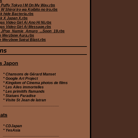
bs
 Puffy Tokyo I M On My Way.rbs
W Shiroi Iro wa Koibito no Iro.rbs
k hide Bacteria.rbs
k X Japan X.rbs
s Video Girl Ai Ano Hi Ni.rbs
as Video Girl Ai Message.rbs
JPop_Namie_Amuro_...Soon_19.rbs
e Merzbow Aura.rbs
e Merzbow Spiral Blast.rbs
ens
s Japon
* Chansons de Gérard Manset
* Google Art Project
* Kingdom of Cinema photos de films
* Les Ailes immortelles
* Les primitifs flamands
* Statues Paradise
* Visite St Jean de latran
__________________________
ats
*
CDJapan
*
YesAsia
__________________________