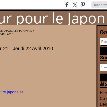
LE JAPON, LES JAPONAIS
>
Re
AVRIL 2010
Newsletter
Contact
 21 - Jeudi 22 Avril 2010
So
S
ture japonaise
Hier
Ce m
Depu