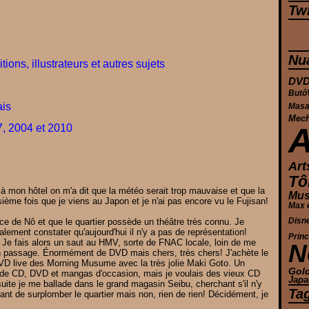
Twi
Nu
tions, illustrateurs et autres sujets
DV
Butô
ais
Masa
Mec
, 2004 et 2010
Art
Tô
s à mon hôtel on m'a dit que la météo serait trop mauvaise et que la
Mus
sième fois que je viens au Japon et je n'ai pas encore vu le Fujisan!
Max 
Disn
ce de Nô et que le quartier possède un théâtre très connu. Je
inalement constater qu'aujourd'hui il n'y a pas de représentation!
Prin
 Je fais alors un saut au HMV, sorte de FNAC locale, loin de me
N
mon passage. Énormément de DVD mais chers, très chers! J'achète le
VD live des Morning Musume avec la très jolie Maki Goto. Un
Gol
de CD, DVD et mangas d'occasion, mais je voulais des vieux CD
Japa
suite je me ballade dans le grand magasin Seibu, cherchant s'il n'y
Ta
tant de surplomber le quartier mais non, rien de rien! Décidément, je