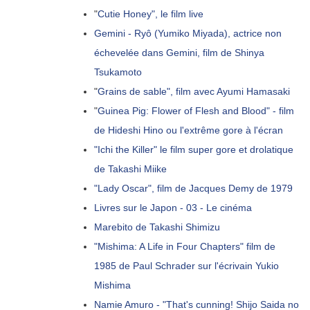
"
Cutie Honey", le film live
Gemini - Ryô (Yumiko Miyada), actrice non
échevelée dans Gemini, film de Shinya
Tsukamoto
"
Grains de sable", film avec Ayumi Hamasaki
"
Guinea Pig: Flower of Flesh and Blood" - film
de Hideshi Hino ou l'extrême gore à l'écran
"Ichi the Killer" le film super gore et drolatique
de Takashi Miike
"Lady Oscar", film de Jacques Demy de 1979
Livres sur le Japon - 03 - Le cinéma
Marebito de Takashi Shimizu
"Mishima: A Life in Four Chapters" film de
1985 de Paul Schrader sur l'écrivain Yukio
Mishima
Namie Amuro - "That's cunning! Shijo Saida no