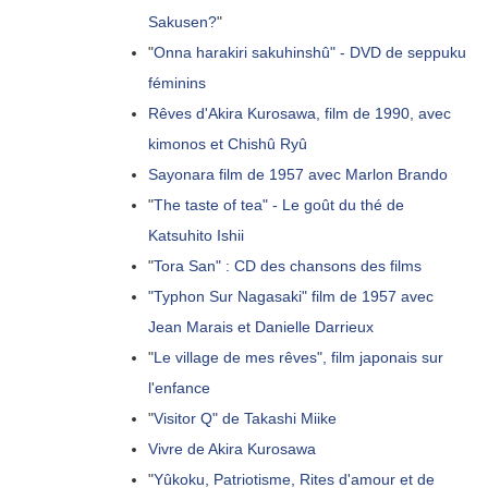
Sakusen?
"
"
Onna harakiri sakuhinshû" - DVD de seppuku
féminins
Rêves d'Akira Kurosawa, film de 1990, avec
kimonos et Chishû Ryû
Sayonara film de 1957 avec Marlon Brando
"
The taste of tea" - Le goût du thé de
Katsuhito Ishii
"
Tora San" : CD des chansons des films
"Typhon Sur Nagasaki" film de 1957 avec
Jean Marais et Danielle Darrieux
"
Le village de mes rêves", film japonais sur
l'enfance
"
Visitor Q" de Takashi Miike
Vivre de Akira Kurosawa
"
Yûkoku, Patriotisme, Rites d'amour et de