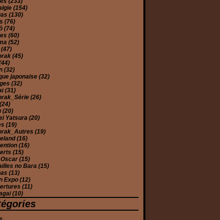
mes
(233)
algie
(154)
gas
(130)
es
(76)
yô
(74)
ues
(60)
éma
(52)
e
(47)
orak
(45)
(44)
on
(32)
que japonaise
(32)
ages
(32)
ai
(31)
orak_Série
(26)
(24)
u
(20)
ei Yatsura
(20)
es
(19)
orak_Autres
(19)
eland
(16)
ention
(16)
erts
(15)
 Oscar
(15)
illes no Bara
(15)
has
(13)
n Expo
(12)
ertures
(11)
agai
(10)
tégories
e