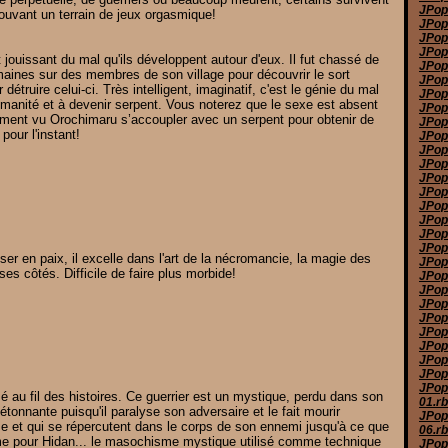
JPop
rouvant un terrain de jeux orgasmique!
JPop
JPop
JPop
 jouissant du mal qu'ils développent autour d'eux. Il fut chassé de
JPop
aines sur des membres de son village pour découvrir le sort
JPop
 détruire celui-ci. Très intelligent, imaginatif, c'est le génie du mal
JPop
 humanité et à devenir serpent. Vous noterez que le sexe est absent
JPop
ement vu Orochimaru s’accoupler avec un serpent pour obtenir de
JPop
our l'instant!
JPop
JPop
JPop
JPop
JPop
JPop
JPop 
JPop
JPop
r en paix, il excelle dans l'art de la nécromancie, la magie des
JPop
ses côtés. Difficile de faire plus morbide!
JPop
JPop
JPop
JPop
JPop
JPop
JPop
JPop
JPop
 au fil des histoires. Ce guerrier est un mystique, perdu dans son
01.r
étonnante puisqu'il paralyse son adversaire et le fait mourir
JPop
ême et qui se répercutent dans le corps de son ennemi jusqu'à ce que
06.r
sme pour Hidan... le masochisme mystique utilisé comme technique
JPop