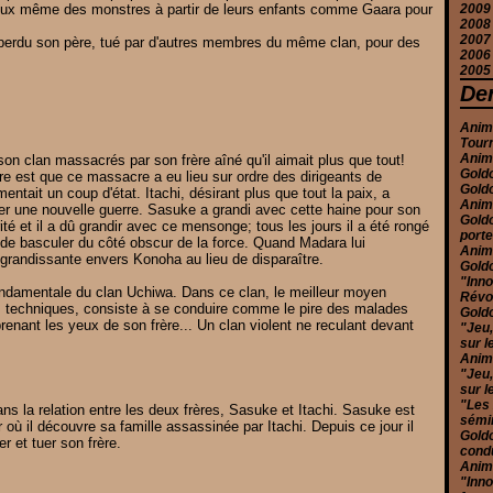
 eux même des monstres à partir de leurs enfants comme Gaara pour
2009
J
F
J
M
J
M
A
S
O
D
2008
J
F
A
Ju
A
S
O
D
2007
J
M
J
Ju
A
S
N
D
a perdu son père, tué par d'autres membres du même clan, pour des
2006
F
M
J
Ju
A
S
N
D
2005
J
F
M
J
Ju
A
O
N
D
J
A
M
J
Ju
S
S
N
D
Der
M
A
M
J
A
A
O
N
F
M
M
M
Ju
Ju
S
O
Anime
J
J
F
A
J
J
A
S
Tour
J
M
M
M
Ju
A
Anime
on clan massacrés par son frère aîné qu'il aimait plus que tout!
F
M
A
J
Ju
Goldo
 est que ce massacre a eu lieu sur ordre des dirigeants de
J
F
M
M
J
Goldo
ntait un coup d'état. Itachi, désirant plus que tout la paix, a
J
F
A
M
Anim
ter une nouvelle guerre. Sasuke a grandi avec cette haine pour son
J
M
Goldo
F
ité et il a dû grandir avec ce mensonge; tous les jours il a été rongé
port
J
 de basculer du côté obscur de la force. Quand Madara lui
Anim
ra grandissante envers Konoha au lieu de disparaître.
Goldo
"Inno
ndamentale du clan Uchiwa. Dans ce clan, le meilleur moyen
Révol
es techniques, consiste à se conduire comme le pire des malades
Goldo
renant les yeux de son frère... Un clan violent ne reculant devant
"Jeu,
sur l
Anime
"Jeu,
sur l
"Les
ns la relation entre les deux frères, Sasuke et Itachi. Sasuke est
sémi
 où il découvre sa famille assassinée par Itachi. Depuis ce jour il
Goldo
r et tuer son frère.
condu
Anim
"Inno