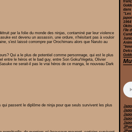
franç
Goldo
dans
"Les 
japon
1964
Okits
l'île
truit par la folie du monde des ninjas, contaminé par leur violence
Candy
Sasuke est devenu un assassin, une ordure, n'hésitant pas à vouloir
Junio
 haine, s'est laissé corrompre par Orochimaru alors que Naruto au
Anim
"Inno
Delc
eurs? Qui a le plus de potentiel comme personnage, qui est le plus
Goldo
l entre le héros et le bad guy, entre Son Goku/Vegeta, Olivier
Mu
asuke ne serait-il pas le vrai héros de ce manga, le nouveau Dark
nts qui passent le diplôme de ninja pour que seuls survivent les plus
Japo
Japo
Japo
Japo
Japo
JPop
JPop 
e perpétuelle, de guerriers où beaucoup meurent, certains survivent