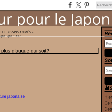
 ET DESSINS ANIMÉS
>
Re
QUE QUI SOIT?
Newsletter
Contact
 plus glauque qui soit?
So
S
ture japonaise
Hier
Ce m
Depu