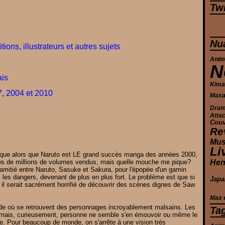
Twi
Nu
tions, illustrateurs et autres sujets
Anim
N
ais
Kima
, 2004 et 2010
Masa
Dra
Atta
Couv
Re
Mus
Li
 glauque alors que Naruto est LE grand succès manga des années 2000,
Hen
nes de millions de volumes vendus, mais quelle mouche me pique?
d'amitié entre Naruto, Sasuke et Sakura, pour l'épopée d'un gamin
s les dangers, devenant de plus en plus fort. Le problème est que si
Japa
, il serait sacrément horrifié de découvrir des scènes dignes de Saw
Max 
ide où se retrouvent des personnages incroyablement malsains. Les
Ta
ts mais, curieusement, personne ne semble s'en émouvoir ou même le
sse. Pour beaucoup de monde, on s'arrête à une vision très