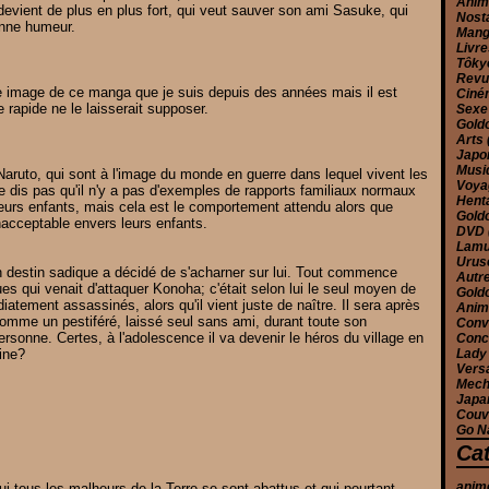
Ani
i devient de plus en plus fort, qui veut sauver son ami Sasuke, qui
Nost
onne humeur.
Man
Livr
Tôk
Rev
se image de ce manga que je suis depuis des années mais il est
Cin
 rapide ne le laisserait supposer.
Sex
Gold
Arts
Jap
Musi
aruto, qui sont à l'image du monde en guerre dans lequel vivent les
Voy
e dis pas qu'il n'y a pas d'exemples de rapports familiaux normaux
Hent
eurs enfants, mais cela est le comportement attendu alors que
Gold
nacceptable envers leurs enfants.
DVD
Lam
Urus
un destin sadique a décidé de s'acharner sur lui. Tout commence
Autr
es qui venait d'attaquer Konoha; c'était selon lui le seul moyen de
Gold
atement assassinés, alors qu'il vient juste de naître. Il sera après
Anim
comme un pestiféré, laissé seul sans ami, durant toute son
Conv
rsonne. Certes, à l'adolescence il va devenir le héros du village en
Conc
eine?
Lady
Versa
Mec
Japa
Couv
Go N
Ca
anim
ui tous les malheurs de la Terre se sont abattus et qui pourtant