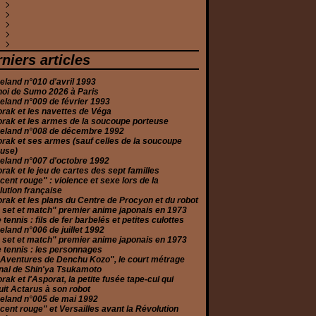
anvier
évrier
anvier
ars
uin
ars
oût
eptembre
ctobre
écembre
(5)
(2)
(3)
(1)
(7)
(8)
(1)
(1)
(4)
(1)
anvier
évrier
vril
illet
oût
eptembre
ctobre
écembre
(1)
(1)
(2)
(2)
(6)
(2)
(1)
(2)
anvier
ars
uin
illet
oût
eptembre
ovembre
écembre
(1)
(2)
(3)
(3)
(2)
(2)
(1)
(10)
évrier
ars
uin
illet
oût
eptembre
ovembre
écembre
(1)
(5)
(2)
(1)
(3)
(3)
(1)
(2)
anvier
évrier
ai
uin
illet
oût
ctobre
ovembre
écembre
(2)
(2)
(2)
(6)
(3)
(5)
(1)
(1)
(3)
anvier
vril
ai
uin
illet
eptembre
eptembre
ovembre
écembre
(4)
(5)
(2)
(5)
(2)
(2)
(2)
(1)
(3)
niers articles
ars
vril
ai
uin
oût
oût
ctobre
ovembre
(6)
(2)
(1)
(2)
(1)
(2)
(2)
(3)
évrier
ars
ars
ai
illet
illet
eptembre
ctobre
(1)
(4)
(3)
(5)
(4)
(1)
(2)
(2)
land n°010 d'avril 1993
anvier
anvier
évrier
vril
uin
uin
oût
eptembre
(2)
(2)
(2)
(2)
(1)
(1)
(3)
(3)
noi de Sumo 2026 à Paris
anvier
ars
ai
ai
illet
oût
(2)
(2)
(4)
(1)
(2)
(2)
land n°009 de février 1993
évrier
ars
vril
uin
illet
(2)
(2)
(4)
(6)
(3)
rak et les navettes de Véga
anvier
évrier
ars
ai
uin
(2)
(4)
(2)
(2)
(4)
rak et les armes de la soucoupe porteuse
anvier
évrier
vril
ai
(11)
(3)
(2)
(1)
eland n°008 de décembre 1992
anvier
ars
(2)
(3)
rak et ses armes (sauf celles de la soucoupe
évrier
(2)
euse)
anvier
(3)
eland n°007 d'octobre 1992
rak et le jeu de cartes des sept familles
cent rouge" : violence et sexe lors de la
ution française
rak et les plans du Centre de Procyon et du robot
 set et match" premier anime japonais en 1973
e tennis : fils de fer barbelés et petites culottes
land n°006 de juillet 1992
 set et match" premier anime japonais en 1973
e tennis : les personnages
 Aventures de Denchu Kozo", le court métrage
nal de Shin'ya Tsukamoto
rak et l'Asporat, la petite fusée tape-cul qui
it Actarus à son robot
eland n°005 de mai 1992
cent rouge" et Versailles avant la Révolution