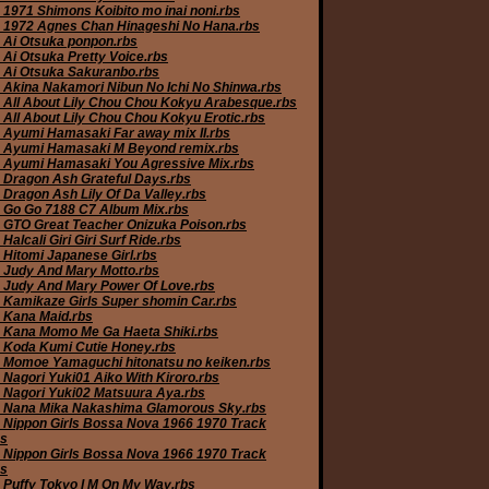
 1971 Shimons Koibito mo inai noni.rbs
 1972 Agnes Chan Hinageshi No Hana.rbs
 Ai Otsuka ponpon.rbs
 Ai Otsuka Pretty Voice.rbs
 Ai Otsuka Sakuranbo.rbs
 Akina Nakamori Nibun No Ichi No Shinwa.rbs
 All About Lily Chou Chou Kokyu Arabesque.rbs
 All About Lily Chou Chou Kokyu Erotic.rbs
 Ayumi Hamasaki Far away mix II.rbs
 Ayumi Hamasaki M Beyond remix.rbs
 Ayumi Hamasaki You Agressive Mix.rbs
 Dragon Ash Grateful Days.rbs
 Dragon Ash Lily Of Da Valley.rbs
 Go Go 7188 C7 Album Mix.rbs
 GTO Great Teacher Onizuka Poison.rbs
Halcali Giri Giri Surf Ride.rbs
 Hitomi Japanese Girl.rbs
 Judy And Mary Motto.rbs
 Judy And Mary Power Of Love.rbs
 Kamikaze Girls Super shomin Car.rbs
 Kana Maid.rbs
 Kana Momo Me Ga Haeta Shiki.rbs
 Koda Kumi Cutie Honey.rbs
 Momoe Yamaguchi hitonatsu no keiken.rbs
 Nagori Yuki01 Aiko With Kiroro.rbs
 Nagori Yuki02 Matsuura Aya.rbs
 Nana Mika Nakashima Glamorous Sky.rbs
 Nippon Girls Bossa Nova 1966 1970 Track
bs
 Nippon Girls Bossa Nova 1966 1970 Track
bs
 Puffy Tokyo I M On My Way.rbs