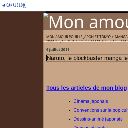
MON AMOUR POUR LE JAPON ET TÔKYÔ
>
MANGAS
NARUTO, LE BLOCKBUSTER MANGA LE PLUS GLAU
Home
Accueil
9 juillet 2011
Naruto, le blockbuster manga le
Tous les articles de mon blog
Cinéma japonais
Conventions sur la pop cul
Dessins-animé japonais
Dramas et sentai