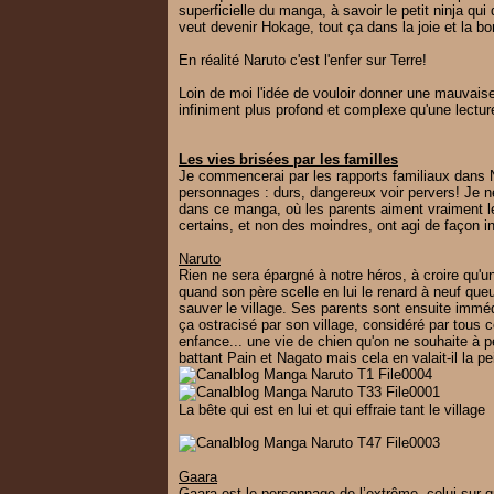
superficielle du manga, à savoir le petit ninja qu
veut devenir Hokage, tout ça dans la joie et la b
En réalité Naruto c'est l'enfer sur Terre!
Loin de moi l'idée de vouloir donner une mauvai
infiniment plus profond et complexe qu'une lecture
Les vies brisées par les familles
Je commencerai par les rapports familiaux dans N
personnages : durs, dangereux voir pervers! Je n
dans ce manga, où les parents aiment vraiment l
certains, et non des moindres, ont agi de façon i
Naruto
Rien ne sera épargné à notre héros, à croire qu'
quand son père scelle en lui le renard à neuf queu
sauver le village. Ses parents sont ensuite immédi
ça ostracisé par son village, considéré par tous 
enfance... une vie de chien qu'on ne souhaite à pe
battant Pain et Nagato mais cela en valait-il la p
La bête qui est en lui et qui effraie tant le village
Gaara
Gaara est le personnage de l’extrême, celui sur q