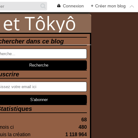
Connexion
+
Créer mon blog
chercher dans ce blog
uscrire
tatistiques
68
ois ci
480
is la création
1 118 964