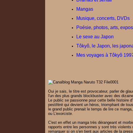
Mangas
Musique, concerts, DVDs
Poésie, photos, arts, exposi
Le sexe au Japon
Tôkyô, le Japon, les japon
Mes voyages à Tôkyô 1997
Oui je sais, le titre est provocateur, parler de
l'un des plus grands blockbuster avec des dizai
Le public se passionne pour cette belle histoire 
pestiféré qui devient un héros, triomphant de tou
le grand public prenait le temps de lire ce manga
ou L'exorciste.
C'est en effet un manga très dérangeant et morb
rapports entre les personnes y sont très violen
remarquer si on s'en tient aux articles de la pre