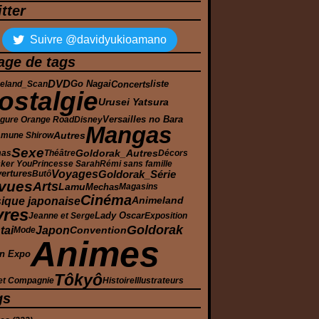
tter
Suivre @davidyukioamano
age de tags
DVD
Concerts
eland_Scan
Go Nagai
liste
ostalgie
Urusei Yatsura
Versailles no Bara
gure Orange Road
Disney
Mangas
Autres
mune Shirow
Sexe
Goldorak_Autres
mas
Théâtre
Décors
cker You
Princesse Sarah
Rémi sans famille
Voyages
Goldorak_Série
ertures
Butô
vues
Arts
Lamu
Mechas
Magasins
Cinéma
ique japonaise
Animeland
vres
Lady Oscar
Jeanne et Serge
Exposition
Goldorak
tai
Japon
Convention
Mode
Animes
n Expo
Tôkyô
et Compagnie
Histoire
Illustrateurs
gs