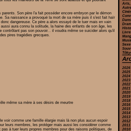
Arts,
Autr
Ciné
es parents. Son père l'a fait posséder encore embryon par le démon
Conv
e. Sa naissance a provoqué la mort de sa mère puis il s'est fait haïr
Danse
et donc dangereuse. Ce père a alors essayé de le tuer mais en vain
Drama
 aussi aura connu la solitude, la haine des enfants de son âge, les
Histo
 contrôlant pas son pouvoir... il voudra même se suicider alors qu'il
Livre
 des pires tragédies grecques.
Mang
Musiq
Sexe
Souv
Tôkyô
Ar
2026
2025
Ju
2024
J
D
2023
M
N
D
2022
A
O
N
N
2021
M
S
O
O
D
2020
J
A
S
S
N
D
2019
Ju
A
A
O
N
D
2018
J
Ju
Ju
S
O
N
S
êle même sa mère à ses désirs de meurtre
2016
M
M
J
A
S
O
A
D
2015
A
A
M
Ju
A
S
Ju
N
D
2014
M
M
A
J
Ju
A
J
N
N
2013
F
F
F
M
J
Ju
M
O
O
D
 le voir comme une famille élargie mais là non plus aucun espoir
2012
J
J
J
A
M
J
A
A
S
O
D
 pour leurs membres, les protéger mais aussi les considérer comme
2011
M
A
M
M
Ju
A
S
N
D
nt pas à tuer leurs propres membres pour des raisons politiques, de
2010
F
M
M
F
J
Ju
J
S
O
N