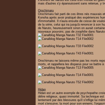
mais d'autres s'y épanouissent sans retenue, y t
Orochimaru
Orochimaru fait parti de ces êtres nés mauvais et
Konoha après avoir pratiqué des expériences hum
d'immortalité. Il n'aura ensuite de cesse de vouloir
de la série, celui qui ira jusqu'à renoncer à son
de Naruto, heureusement sinon on aurait certain
nouveaux pouvoirs; pas de zoophilie dans Naruto p
Orochimaru ne laissera même pas les morts repose
morts, et rappellera les disparus pour se battre à 
Hidan
Hidan est un autre exemple de psychopathe croisé
délire religieux, quasi immortel. Sa technique est 
lentement par des blessures qu'il s'inflige lui m
mort s'ensuive; la mort pour son ennemi, l'orga