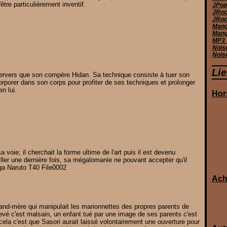
tre particulièrement inventif.
JPop 
JRoc
JRoc
Manga
Mang
MP3_
Nois
Nois
Li
pervers que son compère Hidan. Sa technique consiste à tuer son
corporer dans son corps pour profiter de ses techniques et prolonger
n lui.
Hor
 voie; il cherchait la forme ultime de l'art puis il est devenu
iller une dernière fois, sa mégalomanie ne pouvant accepter qu'il
Ach
rand-mère qui manipulait les marionnettes des propres parents de
levé c'est malsain, un enfant tué par une image de ses parents c'est
cela c'est que Sasori aurait laissé volontairement une ouverture pour