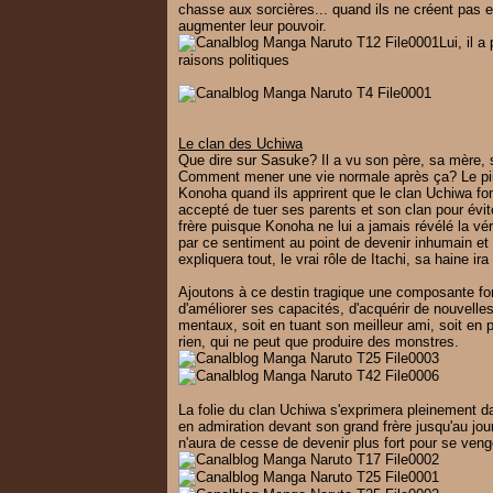
chasse aux sorcières... quand ils ne créent pas
augmenter leur pouvoir.
Lui, il 
raisons politiques
Le clan des Uchiwa
Que dire sur Sasuke? Il a vu son père, sa mère, s
Comment mener une vie normale après ça? Le pire
Konoha quand ils apprirent que le clan Uchiwa fome
accepté de tuer ses parents et son clan pour évi
frère puisque Konoha ne lui a jamais révélé la vér
par ce sentiment au point de devenir inhumain et
expliquera tout, le vrai rôle de Itachi, sa haine i
Ajoutons à ce destin tragique une composante fo
d'améliorer ses capacités, d'acquérir de nouvell
mentaux, soit en tuant son meilleur ami, soit en p
rien, qui ne peut que produire des monstres.
La folie du clan Uchiwa s'exprimera pleinement da
en admiration devant son grand frère jusqu'au jour
n'aura de cesse de devenir plus fort pour se venge