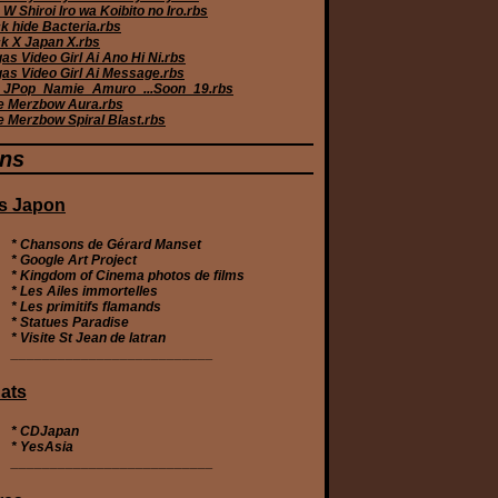
W Shiroi Iro wa Koibito no Iro.rbs
k hide Bacteria.rbs
k X Japan X.rbs
s Video Girl Ai Ano Hi Ni.rbs
as Video Girl Ai Message.rbs
JPop_Namie_Amuro_...Soon_19.rbs
e Merzbow Aura.rbs
e Merzbow Spiral Blast.rbs
ens
s Japon
* Chansons de Gérard Manset
* Google Art Project
* Kingdom of Cinema photos de films
* Les Ailes immortelles
* Les primitifs flamands
* Statues Paradise
* Visite St Jean de latran
__________________________
ats
*
CDJapan
*
YesAsia
__________________________