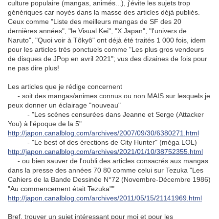
culture populaire (mangas, animés...), j'évite les sujets trop
génériques car noyés dans la masse des articles déjà publiés.
Ceux comme "Liste des meilleurs mangas de SF des 20
dernières années", "le Visual Kei", "X Japan", "l'univers de
Naruto", "Quoi voir à Tôkyô" ont déjà été traités 1 000 fois, idem
pour les articles très ponctuels comme "Les plus gros vendeurs
de disques de JPop en avril 2021"; vus des dizaines de fois pour
ne pas dire plus!
Les articles que je rédige concernent
- soit des mangas/animes connus ou non MAIS sur lesquels je
peux donner un éclairage "nouveau"
- "Les scènes censurées dans Jeanne et Serge (Attacker
You) à l'époque de la 5"
http://japon.canalblog.com/archives/2007/09/30/6380271.html
- "Le best of des érections de City Hunter" (méga LOL)
http://japon.canalblog.com/archives/2021/01/10/38752355.html
- ou bien sauver de l'oubli des articles consacrés aux mangas
dans la presse des années 70 80 comme celui sur Tezuka "Les
Cahiers de la Bande Dessinée N°72 (Novembre-Décembre 1986)
"Au commencement était Tezuka""
http://japon.canalblog.com/archives/2011/05/15/21141969.html
Bref, trouver un sujet intéressant pour moi et pour les