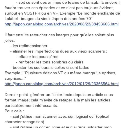
- soit ce sont des animes de teams de fansub; là encore il
faudra trouver ces épisodes et ce n'est pas toujours évident,
surtout en VOSTFR ou en VF. Exemple "Le monde enchanté de
Lalabel : images du vieux Japon des années 70"
http://japon.canalblog.com/archives/2020/08/23/38493606.html
Il faut ensuite retoucher ces images pour qu'elles soient plus
jolies:
- les redimensionner
- éliminer les imperfections dues aux vieux scanners :
- effacer les poussières
- renforcer les tons sombres ou clairs
- booster les couleurs si celles-ci sont fades
Exemple : "Plusieurs éditions VF du même manga : surprises,
surprises..."
http://japon.canalblog.com/archives/2012/01/29/23366564.html
Dernier point: générer un fichier texte depuis un article sous
format image; cela m'évite de retaper à la main les articles
particulièrement intéressants.
Pour cela :
- soit j'utilise mon scanner avec son logiciel ocr (optical
character recognition)
- soit j'utilise un ocr en ligne et je n'ai qu'à uploader mon