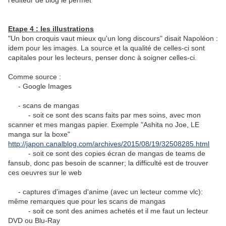
l'éditeur de blog le permet
Etape 4 : les illustrations
"Un bon croquis vaut mieux qu'un long discours" disait Napoléon :
idem pour les images. La source et la qualité de celles-ci sont
capitales pour les lecteurs, penser donc à soigner celles-ci.
Comme source :
- Google Images
- scans de mangas
- soit ce sont des scans faits par mes soins, avec mon
scanner et mes mangas papier. Exemple "Ashita no Joe, LE
manga sur la boxe"
http://japon.canalblog.com/archives/2015/08/19/32508285.html
- soit ce sont des copies écran de mangas de teams de
fansub, donc pas besoin de scanner; la difficulté est de trouver
ces oeuvres sur le web
- captures d'images d'anime (avec un lecteur comme vlc):
même remarques que pour les scans de mangas
- soit ce sont des animes achetés et il me faut un lecteur
DVD ou Blu-Ray