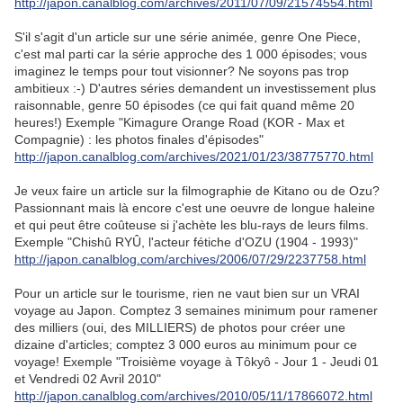
http://japon.canalblog.com/archives/2011/07/09/21574554.html
S'il s'agit d'un article sur une série animée, genre One Piece,
c'est mal parti car la série approche des 1 000 épisodes; vous
imaginez le temps pour tout visionner? Ne soyons pas trop
ambitieux :-) D'autres séries demandent un investissement plus
raisonnable, genre 50 épisodes (ce qui fait quand même 20
heures!) Exemple "Kimagure Orange Road (KOR - Max et
Compagnie) : les photos finales d'épisodes"
http://japon.canalblog.com/archives/2021/01/23/38775770.html
Je veux faire un article sur la filmographie de Kitano ou de Ozu?
Passionnant mais là encore c'est une oeuvre de longue haleine
et qui peut être coûteuse si j'achète les blu-rays de leurs films.
Exemple "Chishû RYÛ, l'acteur fétiche d'OZU (1904 - 1993)"
http://japon.canalblog.com/archives/2006/07/29/2237758.html
Pour un article sur le tourisme, rien ne vaut bien sur un VRAI
voyage au Japon. Comptez 3 semaines minimum pour ramener
des milliers (oui, des MILLIERS) de photos pour créer une
dizaine d'articles; comptez 3 000 euros au minimum pour ce
voyage! Exemple "Troisième voyage à Tôkyô - Jour 1 - Jeudi 01
et Vendredi 02 Avril 2010"
http://japon.canalblog.com/archives/2010/05/11/17866072.html