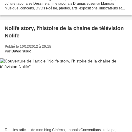
culture japonaise Dessins-animé japonais Dramas et sentai Mangas
Musique, concerts, DVDs Poésie, photos, arts, expositions, illustrateurs et
autres sujets Le sexe au Japon Tôkyô, le...
Nolife story, l'histoire de la chaine de télévision
Nolife
Publié le 10/12/2012 à 20:15
Par
David Yukio
Tous les articles de mon blog Cinéma japonais Conventions sur la pop