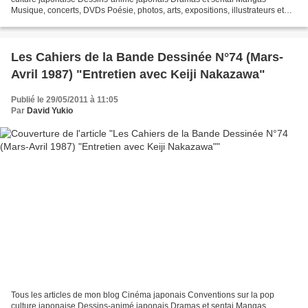
Musique, concerts, DVDs Poésie, photos, arts, expositions, illustrateurs et
autres sujets Le sexe au Japon Tôkyô, le...
Les Cahiers de la Bande Dessinée N°74 (Mars-
Avril 1987) "Entretien avec Keiji Nakazawa"
Publié le 29/05/2011 à 11:05
Par
David Yukio
Tous les articles de mon blog Cinéma japonais Conventions sur la pop
culture japonaise Dessins-animé japonais Dramas et sentai Mangas