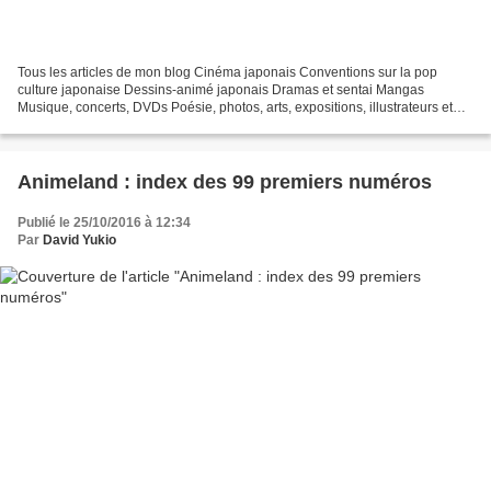
Tous les articles de mon blog Cinéma japonais Conventions sur la pop
culture japonaise Dessins-animé japonais Dramas et sentai Mangas
Musique, concerts, DVDs Poésie, photos, arts, expositions, illustrateurs et
autres sujets Le sexe au Japon Tôkyô, le...
Animeland : index des 99 premiers numéros
Publié le 25/10/2016 à 12:34
Par
David Yukio