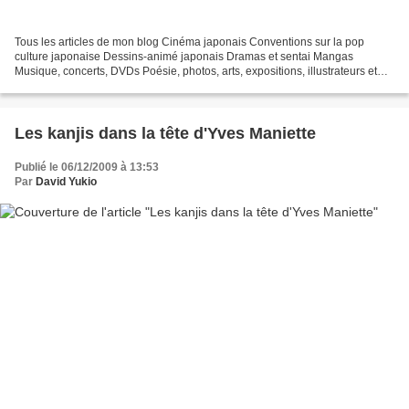
Tous les articles de mon blog Cinéma japonais Conventions sur la pop
culture japonaise Dessins-animé japonais Dramas et sentai Mangas
Musique, concerts, DVDs Poésie, photos, arts, expositions, illustrateurs et
autres sujets Le sexe au Japon Tôkyô, le...
Les kanjis dans la tête d'Yves Maniette
Publié le 06/12/2009 à 13:53
Par
David Yukio