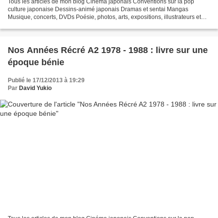
Tous les articles de mon blog Cinéma japonais Conventions sur la pop
culture japonaise Dessins-animé japonais Dramas et sentai Mangas
Musique, concerts, DVDs Poésie, photos, arts, expositions, illustrateurs et
autres sujets Le sexe au Japon Tôkyô, le...
Nos Années Récré A2 1978 - 1988 : livre sur une
époque bénie
Publié le 17/12/2013 à 19:29
Par
David Yukio