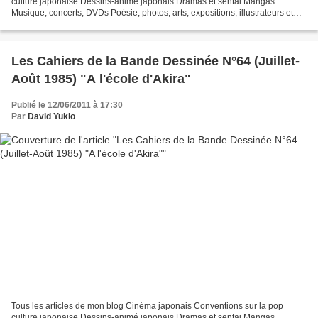
culture japonaise Dessins-animé japonais Dramas et sentai Mangas
Musique, concerts, DVDs Poésie, photos, arts, expositions, illustrateurs et
autres sujets Le sexe au Japon Tôkyô, le...
Les Cahiers de la Bande Dessinée N°64 (Juillet-
Août 1985) "A l'école d'Akira"
Publié le 12/06/2011 à 17:30
Par
David Yukio
Tous les articles de mon blog Cinéma japonais Conventions sur la pop
culture japonaise Dessins-animé japonais Dramas et sentai Mangas