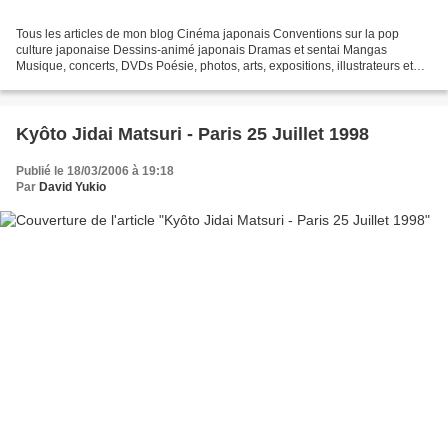
Tous les articles de mon blog Cinéma japonais Conventions sur la pop
culture japonaise Dessins-animé japonais Dramas et sentai Mangas
Musique, concerts, DVDs Poésie, photos, arts, expositions, illustrateurs et
autres sujets Le sexe au Japon Tôkyô, le...
Kyôto Jidai Matsuri - Paris 25 Juillet 1998
Publié le 18/03/2006 à 19:18
Par
David Yukio