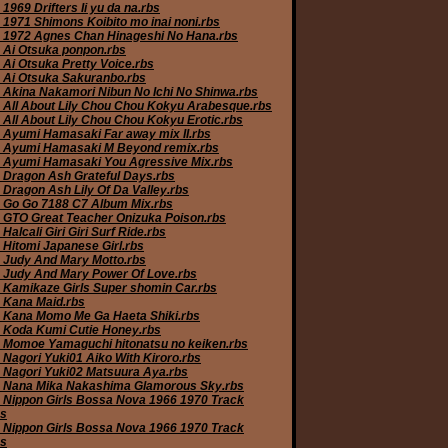
1969 Drifters Ii yu da na.rbs
 1971 Shimons Koibito mo inai noni.rbs
 1972 Agnes Chan Hinageshi No Hana.rbs
 Ai Otsuka ponpon.rbs
 Ai Otsuka Pretty Voice.rbs
 Ai Otsuka Sakuranbo.rbs
 Akina Nakamori Nibun No Ichi No Shinwa.rbs
 All About Lily Chou Chou Kokyu Arabesque.rbs
 All About Lily Chou Chou Kokyu Erotic.rbs
 Ayumi Hamasaki Far away mix II.rbs
 Ayumi Hamasaki M Beyond remix.rbs
 Ayumi Hamasaki You Agressive Mix.rbs
 Dragon Ash Grateful Days.rbs
 Dragon Ash Lily Of Da Valley.rbs
 Go Go 7188 C7 Album Mix.rbs
 GTO Great Teacher Onizuka Poison.rbs
Halcali Giri Giri Surf Ride.rbs
 Hitomi Japanese Girl.rbs
 Judy And Mary Motto.rbs
 Judy And Mary Power Of Love.rbs
 Kamikaze Girls Super shomin Car.rbs
 Kana Maid.rbs
 Kana Momo Me Ga Haeta Shiki.rbs
 Koda Kumi Cutie Honey.rbs
 Momoe Yamaguchi hitonatsu no keiken.rbs
 Nagori Yuki01 Aiko With Kiroro.rbs
 Nagori Yuki02 Matsuura Aya.rbs
 Nana Mika Nakashima Glamorous Sky.rbs
 Nippon Girls Bossa Nova 1966 1970 Track
bs
 Nippon Girls Bossa Nova 1966 1970 Track
bs