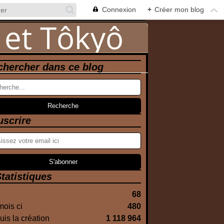
Connexion
+
Créer mon blog
chercher dans ce blog
uscrire
tatistiques
68
ois ci
480
is la création
1 118 964