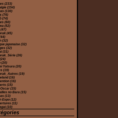
mes
(233)
algie
(154)
gas
(130)
es
(76)
yô
(74)
ues
(60)
éma
(52)
e
(47)
orak
(45)
(44)
on
(32)
que japonaise
(32)
ages
(32)
ai
(31)
orak_Série
(26)
(24)
u
(20)
ei Yatsura
(20)
es
(19)
orak_Autres
(19)
eland
(16)
ention
(16)
erts
(15)
 Oscar
(15)
illes no Bara
(15)
has
(13)
n Expo
(12)
ertures
(11)
agai
(10)
tégories