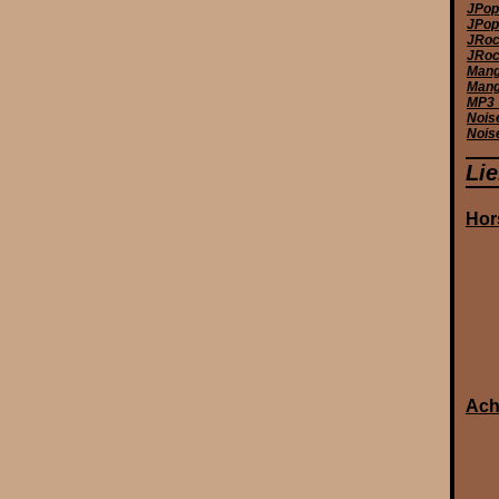
JPop
JPop 
JRoc
JRoc
Manga
Mang
MP3_
Nois
Nois
Li
Hor
Ach