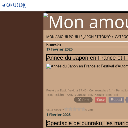
MON AMOUR POUR LE JAPON ET TÔKYÔ
>
CATEGO
Home
Accueil
bunraku
17 février 2025
Année du Japon en France et F
Posté par David Yukio à 17:40 -
Commentaires [
…
]
- Permalie
Tags:
Théâtre
,
Arts
,
Bunraku
,
No
,
Kabuki
,
Noh
,
Nô
Repost
Vous aimez ?
0 vote
1 février 2025
Spectacle de bunraku, les mari