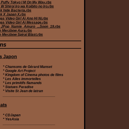
 Puffy Tokyo I M On My Way.rbs
W Shiroi Iro wa Koibito no Iro.rbs
k hide Bacteria.rbs
k X Japan X.rbs
s Video Girl Ai Ano Hi Ni.rbs
as Video Girl Ai Message.rbs
JPop_Namie_Amuro_...Soon_19.rbs
e Merzbow Aura.rbs
e Merzbow Spiral Blast.rbs
ens
s Japon
* Chansons de Gérard Manset
* Google Art Project
* Kingdom of Cinema photos de films
* Les Ailes immortelles
* Les primitifs flamands
* Statues Paradise
* Visite St Jean de latran
__________________________
ats
*
CDJapan
*
YesAsia
__________________________