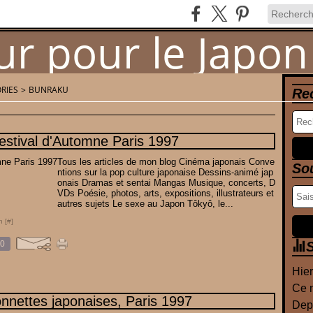
RIES
>
BUNRAKU
Re
Newsletter
Contact
estival d'Automne Paris 1997
Tous les articles de mon blog Cinéma japonais Conve
So
ntions sur la pop culture japonaise Dessins-animé jap
onais Dramas et sentai Mangas Musique, concerts, D
VDs Poésie, photos, arts, expositions, illustrateurs et
autres sujets Le sexe au Japon Tôkyô, le...
n [
#
]
0
S
Hier
Ce m
onnettes japonaises, Paris 1997
Depu