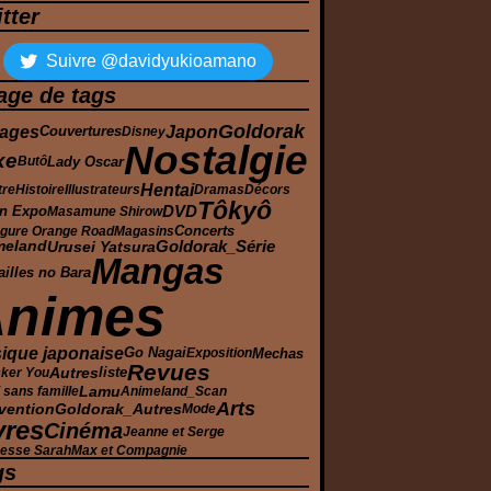
tter
Suivre @davidyukioamano
age de tags
Goldorak
ages
Japon
Couvertures
Disney
Nostalgie
xe
Lady Oscar
Butô
Hentai
tre
Histoire
Illustrateurs
Dramas
Décors
Tôkyô
n Expo
DVD
Masamune Shirow
Concerts
gure Orange Road
Magasins
Goldorak_Série
Urusei Yatsura
meland
Mangas
ailles no Bara
Animes
ique japonaise
Mechas
Go Nagai
Exposition
Revues
Autres
cker You
liste
Lamu
sans famille
Animeland_Scan
Arts
Goldorak_Autres
vention
Mode
vres
Cinéma
Jeanne et Serge
cesse Sarah
Max et Compagnie
gs