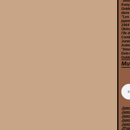
"Inno
franç
Goldo
dans
"Les 
japon
1964
Okits
l'île
Candy
Junio
Anim
"Inno
Delc
Goldo
Mu
Japo
Japo
Japo
Japo
Japo
JPop