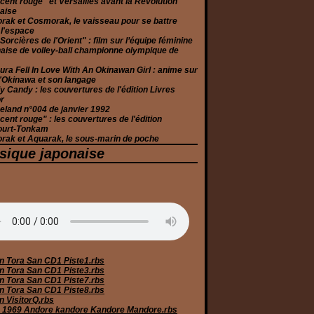
cent rouge" et Versailles avant la Révolution
aise
rak et Cosmorak, le vaisseau pour se battre
 l'espace
Sorcières de l'Orient" : film sur l’équipe féminine
aise de volley-ball championne olympique de
ura Fell In Love With An Okinawan Girl : anime sur
 d'Okinawa et son langage
 Candy : les couvertures de l'édition Livres
r
eland n°004 de janvier 1992
cent rouge" : les couvertures de l'édition
ourt-Tonkam
rak et Aquarak, le sous-marin de poche
sique japonaise
n Tora San CD1 Piste1.rbs
n Tora San CD1 Piste3.rbs
n Tora San CD1 Piste7.rbs
n Tora San CD1 Piste8.rbs
n VisitorQ.rbs
 1969 Andore kandore Kandore Mandore.rbs