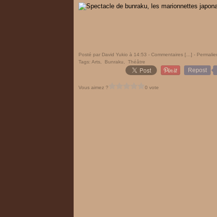
Posté par David Yukio à 14:53 -
Commentaires [
…
]
- Permalie
Tags:
Arts
,
Bunraku
,
Théâtre
Repost
Vous aimez ?
0 vote