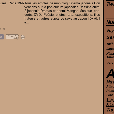
Twi
Tous les articles de mon blog Cinéma japonais Con
ventions sur la pop culture japonaise Dessins-anim
é japonais Dramas et sentai Mangas Musique, con
certs, DVDs Poésie, photos, arts, expositions, illus
trateurs et autres sujets Le sexe au Japon Tôkyô, l
Nu
e...
n [
#
]
Voy
Se
0
Théâ
Japa
Kima
Ani
Vers
Mus
Atta
Rémi 
Con
Li
Prin
Ta