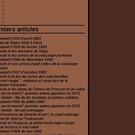
évrier
ars
ars
évrier
uin
illet
uin
eptembre
ctobre
ovembre
(2)
(1)
(4)
(1)
(4)
(4)
(1)
(1)
(2)
(1)
anvier
évrier
anvier
ars
uin
ars
oût
eptembre
ctobre
écembre
(5)
(2)
(3)
(1)
(7)
(8)
(1)
(1)
(4)
(1)
anvier
évrier
vril
illet
oût
eptembre
ctobre
écembre
(1)
(1)
(2)
(2)
(6)
(2)
(1)
(2)
anvier
ars
uin
illet
oût
eptembre
ovembre
écembre
(1)
(2)
(3)
(3)
(2)
(2)
(1)
(10)
évrier
ars
uin
illet
oût
eptembre
ovembre
écembre
(1)
(5)
(2)
(1)
(3)
(3)
(1)
(2)
anvier
évrier
ai
uin
illet
oût
ctobre
ovembre
écembre
(2)
(2)
(2)
(6)
(3)
(5)
(1)
(1)
(3)
anvier
vril
ai
uin
illet
eptembre
eptembre
ovembre
écembre
(4)
(5)
(2)
(5)
(2)
(2)
(2)
(1)
(3)
niers articles
ars
vril
ai
uin
oût
oût
ctobre
ovembre
(6)
(2)
(1)
(2)
(1)
(2)
(2)
(3)
évrier
ars
ars
ai
illet
illet
eptembre
ctobre
(1)
(4)
(3)
(5)
(4)
(1)
(2)
(2)
land n°010 d'avril 1993
anvier
anvier
évrier
vril
uin
uin
oût
eptembre
(2)
(2)
(2)
(2)
(1)
(1)
(3)
(3)
noi de Sumo 2026 à Paris
anvier
ars
ai
ai
illet
oût
(2)
(2)
(4)
(1)
(2)
(2)
land n°009 de février 1993
évrier
ars
vril
uin
illet
(2)
(2)
(4)
(6)
(3)
rak et les navettes de Véga
anvier
évrier
ars
ai
uin
(2)
(4)
(2)
(2)
(4)
rak et les armes de la soucoupe porteuse
anvier
évrier
vril
ai
(11)
(3)
(2)
(1)
eland n°008 de décembre 1992
anvier
ars
(2)
(3)
rak et ses armes (sauf celles de la soucoupe
évrier
(2)
euse)
anvier
(3)
eland n°007 d'octobre 1992
rak et le jeu de cartes des sept familles
cent rouge" : violence et sexe lors de la
ution française
rak et les plans du Centre de Procyon et du robot
 set et match" premier anime japonais en 1973
e tennis : fils de fer barbelés et petites culottes
land n°006 de juillet 1992
 set et match" premier anime japonais en 1973
e tennis : les personnages
 Aventures de Denchu Kozo", le court métrage
nal de Shin'ya Tsukamoto
rak et l'Asporat, la petite fusée tape-cul qui
it Actarus à son robot
eland n°005 de mai 1992