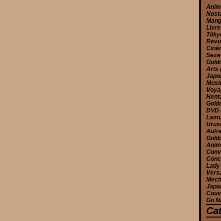
Ani
Nost
Man
Livr
Tôk
Rev
Cin
Sex
Gold
Arts
Jap
Musi
Voy
Hent
Gold
DVD
Lam
Urus
Autr
Gold
Anim
Conv
Conc
Lady
Versa
Mec
Japa
Couv
Go N
Ca