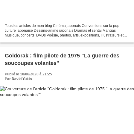
Tous les articles de mon blog Cinéma japonais Conventions sur la pop
culture japonaise Dessins-animé japonais Dramas et sentai Mangas
Musique, concerts, DVDs Poésie, photos, arts, expositions, illustrateurs et
autres sujets Le sexe au Japon Tôkyô, le...
Goldorak : film pilote de 1975 "La guerre des
soucoupes volantes"
Publié le 10/06/2020 à 21:25
Par
David Yukio