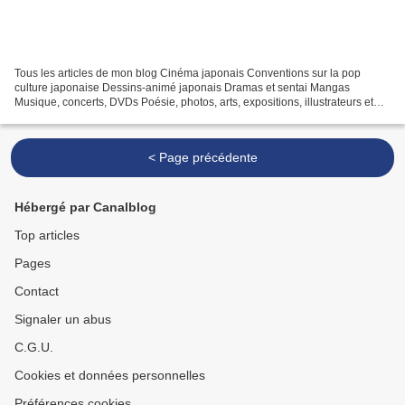
Tous les articles de mon blog Cinéma japonais Conventions sur la pop
culture japonaise Dessins-animé japonais Dramas et sentai Mangas
Musique, concerts, DVDs Poésie, photos, arts, expositions, illustrateurs et
autres sujets Le sexe au Japon Tôkyô, le...
< Page précédente
Hébergé par Canalblog
Top articles
Pages
Contact
Signaler un abus
C.G.U.
Cookies et données personnelles
Préférences cookies