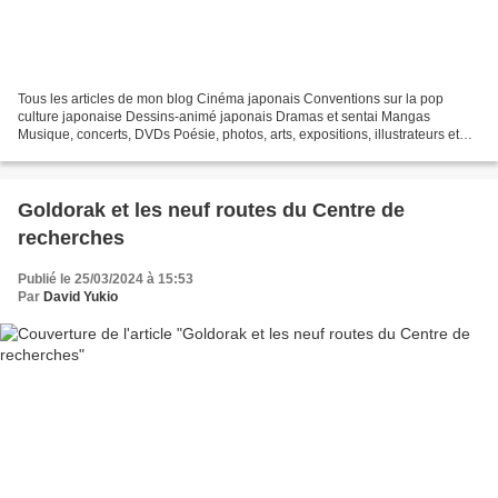
Tous les articles de mon blog Cinéma japonais Conventions sur la pop
culture japonaise Dessins-animé japonais Dramas et sentai Mangas
Musique, concerts, DVDs Poésie, photos, arts, expositions, illustrateurs et
autres sujets Le sexe au Japon Tôkyô, le...
Goldorak et les neuf routes du Centre de
recherches
Publié le 25/03/2024 à 15:53
Par
David Yukio