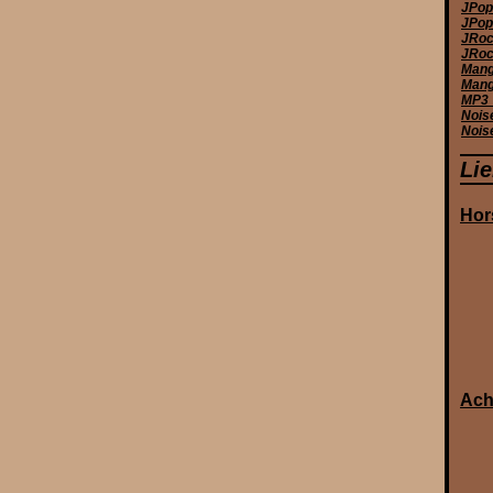
JPop
JPop 
JRoc
JRoc
Manga
Mang
MP3_
Nois
Nois
Li
Hor
Ach