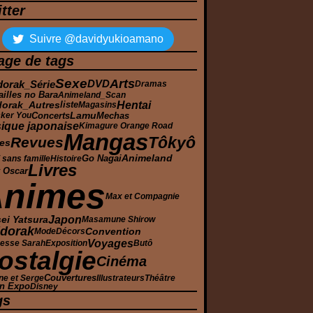
tter
Suivre @davidyukioamano
age de tags
Sexe
Arts
dorak_Série
DVD
Dramas
ailles no Bara
Animeland_Scan
Hentai
dorak_Autres
liste
Magasins
Lamu
Concerts
Mechas
cker You
ique japonaise
Kimagure Orange Road
Mangas
Tôkyô
Revues
es
Animeland
sans famille
Histoire
Go Nagai
Livres
 Oscar
Animes
Max et Compagnie
Japon
ei Yatsura
Masamune Shirow
dorak
Convention
Mode
Décors
Voyages
cesse Sarah
Exposition
Butô
ostalgie
Cinéma
ne et Serge
Couvertures
Illustrateurs
Théâtre
n Expo
Disney
gs