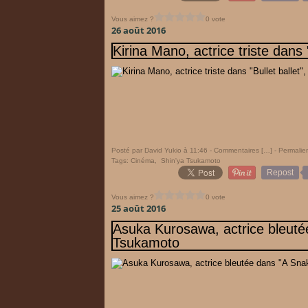
Vous aimez ?
0 vote
26 août 2016
Kirina Mano, actrice triste dans
Posté par David Yukio à 11:46 -
Commentaires [
…
]
- Permalien
Tags:
Cinéma
,
Shin'ya Tsukamoto
Repost
Vous aimez ?
0 vote
25 août 2016
Asuka Kurosawa, actrice bleuté
Tsukamoto