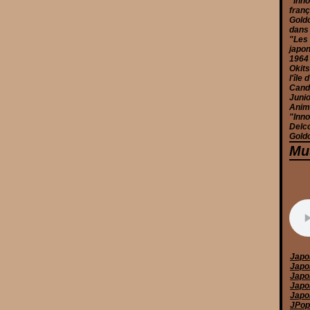
"Inno
franç
Goldo
dans
"Les 
japon
1964
Okits
l'île
Candy
Junio
Anim
"Inno
Delc
Goldo
Mu
Japo
Japo
Japo
Japo
Japo
JPop