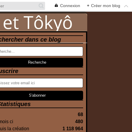
Connexion
+
Créer mon blog
chercher dans ce blog
uscrire
tatistiques
68
ois ci
480
is la création
1 118 964