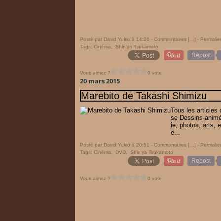
Posté par David Yukio à 14:26 -
Commentaires [
…
]
- Permalie
Tags:
Cinéma
,
Shin'ya Tsukamoto
Repost
Vous aimez ?
0 vote
20 mars 2015
Marebito de Takashi Shimizu
Tous les articles
se Dessins-animé
ie, photos, arts, 
e...
Posté par David Yukio à 20:51 -
Commentaires [
…
]
- Permalie
Tags:
Cinéma
,
DVD
,
Shin'ya Tsukamoto
Repost
Vous aimez ?
0 vote