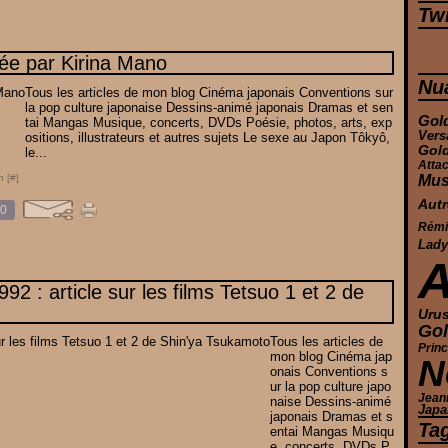
Twi
née par Kirina Mano
Nu
Tous les articles de mon blog Cinéma japonais Conventions sur
la pop culture japonaise Dessins-animé japonais Dramas et sen
Gol
tai Mangas Musique, concerts, DVDs Poésie, photos, arts, exp
Vers
ositions, illustrateurs et autres sujets Le sexe au Japon Tôkyô,
Gol
le...
Atta
Mus
n [
#
]
Autr
0
Rémi 
Lady
92 : article sur les films Tetsuo 1 et 2 de
Urus
Gol
Tous les articles de
Prin
mon blog Cinéma jap
N
onais Conventions s
ur la pop culture japo
Jean
naise Dessins-animé
Japa
japonais Dramas et s
Ta
entai Mangas Musiqu
e, concerts, DVDs P