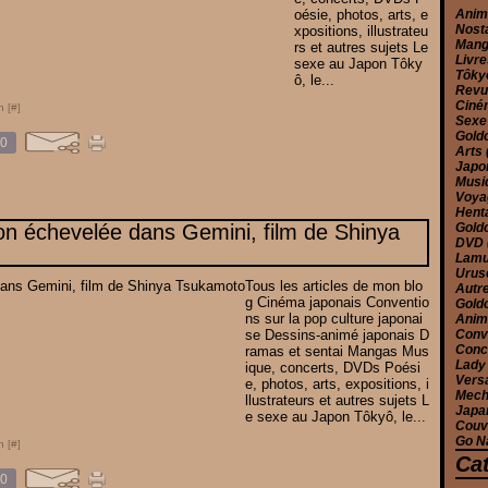
oésie, photos, arts, e
Ani
Nost
xpositions, illustrateu
Man
rs et autres sujets Le
Livr
sexe au Japon Tôky
Tôk
ô, le...
Rev
Cin
n [
#
]
Sex
Gold
0
Arts
Jap
Musi
Voy
Hent
on échevelée dans Gemini, film de Shinya
Gold
DVD
Lam
Urus
Tous les articles de mon blo
Autr
g Cinéma japonais Conventio
Gold
ns sur la pop culture japonai
Anim
se Dessins-animé japonais D
Conv
Conc
ramas et sentai Mangas Mus
Lady
ique, concerts, DVDs Poési
Versa
e, photos, arts, expositions, i
Mec
llustrateurs et autres sujets L
Japa
e sexe au Japon Tôkyô, le...
Couv
Go N
n [
#
]
Ca
0