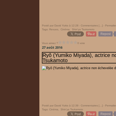
Posté par David Yukio à 12:28 -
Commentaires [
…
]
- Permalie
Tags:
Revues
,
Cinéma
,
Shin'ya Tsukamoto
Repost
Vous aimez ?
0 vote
27 août 2016
Ryô (Yumiko Miyada), actrice n
Tsukamoto
Posté par David Yukio à 12:39 -
Commentaires [
…
]
- Permalie
Tags:
Cinéma
,
Shin'ya Tsukamoto
Repost