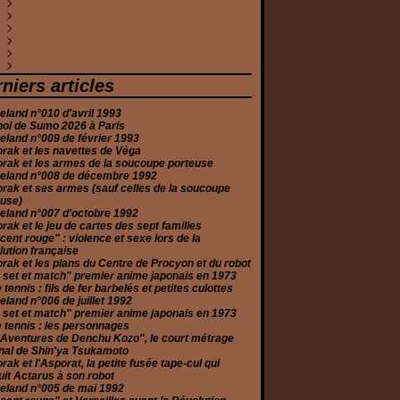
évrier
ars
ars
évrier
uin
illet
uin
eptembre
ctobre
ovembre
(2)
(1)
(4)
(1)
(4)
(4)
(1)
(1)
(2)
(1)
anvier
évrier
anvier
ars
uin
ars
oût
eptembre
ctobre
écembre
(5)
(2)
(3)
(1)
(7)
(8)
(1)
(1)
(4)
(1)
anvier
évrier
vril
illet
oût
eptembre
ctobre
écembre
(1)
(1)
(2)
(2)
(6)
(2)
(1)
(2)
anvier
ars
uin
illet
oût
eptembre
ovembre
écembre
(1)
(2)
(3)
(3)
(2)
(2)
(1)
(10)
évrier
ars
uin
illet
oût
eptembre
ovembre
écembre
(1)
(5)
(2)
(1)
(3)
(3)
(1)
(2)
anvier
évrier
ai
uin
illet
oût
ctobre
ovembre
écembre
(2)
(2)
(2)
(6)
(3)
(5)
(1)
(1)
(3)
anvier
vril
ai
uin
illet
eptembre
eptembre
ovembre
écembre
(4)
(5)
(2)
(5)
(2)
(2)
(2)
(1)
(3)
niers articles
ars
vril
ai
uin
oût
oût
ctobre
ovembre
(6)
(2)
(1)
(2)
(1)
(2)
(2)
(3)
évrier
ars
ars
ai
illet
illet
eptembre
ctobre
(1)
(4)
(3)
(5)
(4)
(1)
(2)
(2)
land n°010 d'avril 1993
anvier
anvier
évrier
vril
uin
uin
oût
eptembre
(2)
(2)
(2)
(2)
(1)
(1)
(3)
(3)
noi de Sumo 2026 à Paris
anvier
ars
ai
ai
illet
oût
(2)
(2)
(4)
(1)
(2)
(2)
land n°009 de février 1993
évrier
ars
vril
uin
illet
(2)
(2)
(4)
(6)
(3)
rak et les navettes de Véga
anvier
évrier
ars
ai
uin
(2)
(4)
(2)
(2)
(4)
rak et les armes de la soucoupe porteuse
anvier
évrier
vril
ai
(11)
(3)
(2)
(1)
eland n°008 de décembre 1992
anvier
ars
(2)
(3)
rak et ses armes (sauf celles de la soucoupe
évrier
(2)
euse)
anvier
(3)
eland n°007 d'octobre 1992
rak et le jeu de cartes des sept familles
cent rouge" : violence et sexe lors de la
ution française
rak et les plans du Centre de Procyon et du robot
 set et match" premier anime japonais en 1973
e tennis : fils de fer barbelés et petites culottes
land n°006 de juillet 1992
 set et match" premier anime japonais en 1973
e tennis : les personnages
 Aventures de Denchu Kozo", le court métrage
nal de Shin'ya Tsukamoto
rak et l'Asporat, la petite fusée tape-cul qui
it Actarus à son robot
eland n°005 de mai 1992