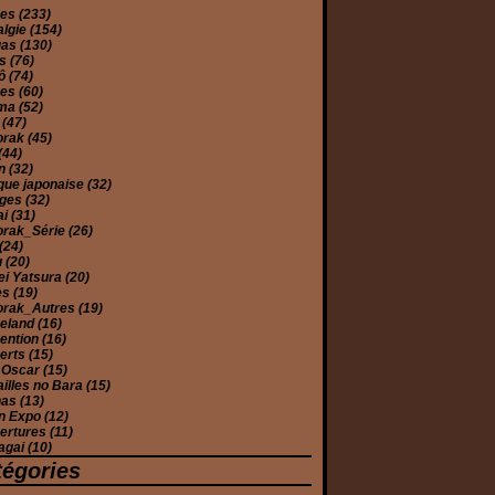
mes
(233)
algie
(154)
gas
(130)
es
(76)
yô
(74)
ues
(60)
éma
(52)
e
(47)
orak
(45)
(44)
on
(32)
que japonaise
(32)
ages
(32)
ai
(31)
orak_Série
(26)
(24)
u
(20)
ei Yatsura
(20)
es
(19)
orak_Autres
(19)
eland
(16)
ention
(16)
erts
(15)
 Oscar
(15)
illes no Bara
(15)
has
(13)
n Expo
(12)
ertures
(11)
agai
(10)
tégories