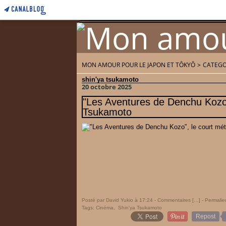
MON AMOUR POUR LE JAPON ET TÔKYÔ
>
CATEGO
Home
Accueil
shin'ya tsukamoto
20 octobre 2025
"Les Aventures de Denchu Kozo"
Tsukamoto
Posté par David Yukio à 17:24 -
Commentaires [
…
]
- Permalie
Tags:
Cinéma
,
Shin'ya Tsukamoto
Repost