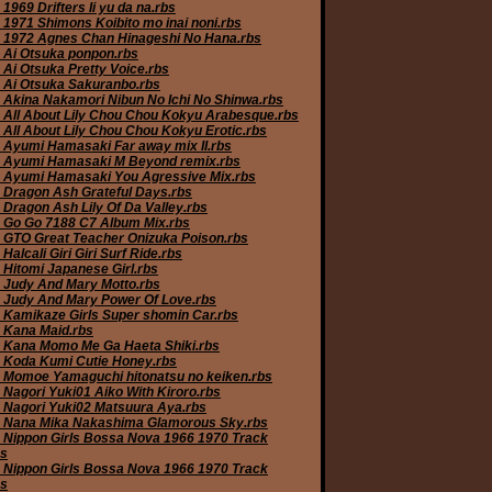
1969 Drifters Ii yu da na.rbs
 1971 Shimons Koibito mo inai noni.rbs
 1972 Agnes Chan Hinageshi No Hana.rbs
 Ai Otsuka ponpon.rbs
 Ai Otsuka Pretty Voice.rbs
 Ai Otsuka Sakuranbo.rbs
 Akina Nakamori Nibun No Ichi No Shinwa.rbs
 All About Lily Chou Chou Kokyu Arabesque.rbs
 All About Lily Chou Chou Kokyu Erotic.rbs
 Ayumi Hamasaki Far away mix II.rbs
 Ayumi Hamasaki M Beyond remix.rbs
 Ayumi Hamasaki You Agressive Mix.rbs
 Dragon Ash Grateful Days.rbs
 Dragon Ash Lily Of Da Valley.rbs
 Go Go 7188 C7 Album Mix.rbs
 GTO Great Teacher Onizuka Poison.rbs
Halcali Giri Giri Surf Ride.rbs
 Hitomi Japanese Girl.rbs
 Judy And Mary Motto.rbs
 Judy And Mary Power Of Love.rbs
 Kamikaze Girls Super shomin Car.rbs
 Kana Maid.rbs
 Kana Momo Me Ga Haeta Shiki.rbs
 Koda Kumi Cutie Honey.rbs
 Momoe Yamaguchi hitonatsu no keiken.rbs
 Nagori Yuki01 Aiko With Kiroro.rbs
 Nagori Yuki02 Matsuura Aya.rbs
 Nana Mika Nakashima Glamorous Sky.rbs
 Nippon Girls Bossa Nova 1966 1970 Track
bs
 Nippon Girls Bossa Nova 1966 1970 Track
bs