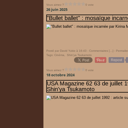
Vous aimez ?
0 vote
26 juin 2025
"Bullet ballet" : mosaïque incar
Posté par David Yukio à 16:43 -
Commentaires [
…
]
- Permalie
Tags:
Cinéma
,
Shin'ya Tsukamoto
Repost
Vous aimez ?
0 vote
18 octobre 2024
USA Magazine 62 63 de juillet 19
Shin'ya Tsukamoto