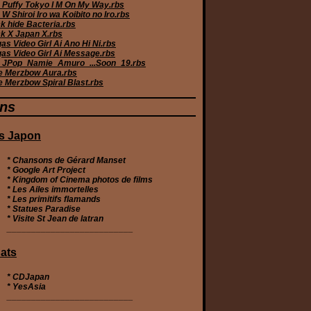
 Puffy Tokyo I M On My Way.rbs
W Shiroi Iro wa Koibito no Iro.rbs
k hide Bacteria.rbs
k X Japan X.rbs
s Video Girl Ai Ano Hi Ni.rbs
as Video Girl Ai Message.rbs
JPop_Namie_Amuro_...Soon_19.rbs
e Merzbow Aura.rbs
e Merzbow Spiral Blast.rbs
ens
s Japon
* Chansons de Gérard Manset
* Google Art Project
* Kingdom of Cinema photos de films
* Les Ailes immortelles
* Les primitifs flamands
* Statues Paradise
* Visite St Jean de latran
__________________________
ats
*
CDJapan
*
YesAsia
__________________________