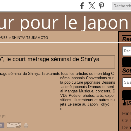
RIES
>
SHIN'YA TSUKAMOTO
Re
Newsletter
Contact
, le court métrage séminal de Shin'ya
So
Tous les articles de mon blog Ci
néma japonais Conventions sur
la pop culture japonaise Dessins
-animé japonais Dramas et sent
ai Mangas Musique, concerts, D
VDs Poésie, photos, arts, expo
sitions, illustrateurs et autres su
S
jets Le sexe au Japon Tôkyô, l
e...
Hier
n [
#
]
Ce m
0
Depu