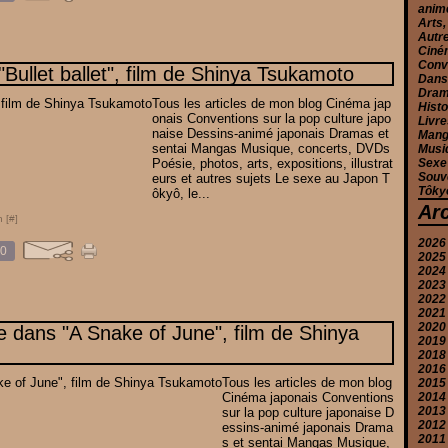
anim
Arts,
Autr
Ciné
Conv
 "Bullet ballet", film de Shinya Tsukamoto
Danse
Drama
Tous les articles de mon blog Cinéma jap
Histo
onais Conventions sur la pop culture japo
Livre
naise Dessins-animé japonais Dramas et
Mang
sentai Mangas Musique, concerts, DVDs
Musiq
Poésie, photos, arts, expositions, illustrat
Sexe
Souv
eurs et autres sujets Le sexe au Japon T
Tôkyô
ôkyô, le...
Ar
 [
#
]
2026
0
2025
Ju
2024
J
D
2023
M
N
D
2022
A
O
N
N
2021
M
S
O
O
D
2020
J
A
S
S
N
D
e dans "A Snake of June", film de Shinya
2019
Ju
A
A
O
N
D
2018
J
Ju
Ju
S
O
N
S
2016
M
M
J
A
S
O
A
D
Tous les articles de mon blog
2015
A
A
M
Ju
A
S
Ju
N
D
Cinéma japonais Conventions
2014
M
M
A
J
Ju
A
J
N
N
2013
F
F
F
M
J
Ju
M
O
O
D
sur la pop culture japonaise D
2012
J
J
J
A
M
J
A
A
S
O
D
essins-animé japonais Drama
2011
M
A
M
M
Ju
A
S
N
D
s et sentai Mangas Musique,