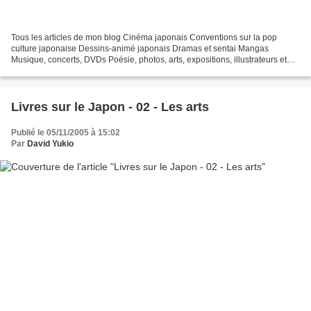
Tous les articles de mon blog Cinéma japonais Conventions sur la pop
culture japonaise Dessins-animé japonais Dramas et sentai Mangas
Musique, concerts, DVDs Poésie, photos, arts, expositions, illustrateurs et
autres sujets Le sexe au Japon Tôkyô, le...
Livres sur le Japon - 02 - Les arts
Publié le 05/11/2005 à 15:02
Par
David Yukio