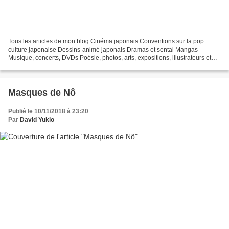
Tous les articles de mon blog Cinéma japonais Conventions sur la pop
culture japonaise Dessins-animé japonais Dramas et sentai Mangas
Musique, concerts, DVDs Poésie, photos, arts, expositions, illustrateurs et
autres sujets Le sexe au Japon Tôkyô, le...
Masques de Nô
Publié le 10/11/2018 à 23:20
Par
David Yukio