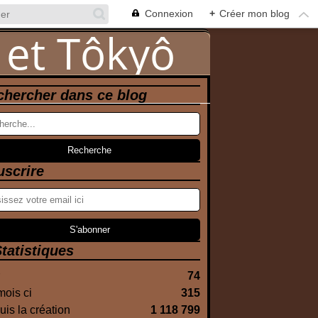
Connexion
+
Créer mon blog
chercher dans ce blog
uscrire
tatistiques
74
ois ci
315
is la création
1 118 799