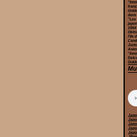
"Inno
franç
Goldo
dans
"Les 
japon
1964
Okits
l'île
Candy
Junio
Anim
"Inno
Delc
Goldo
Mu
Japo
Japo
Japo
Japo
Japo
JPop