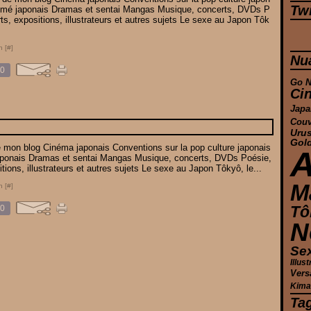
Twi
imé japonais Dramas et sentai Mangas Musique, concerts, DVDs P
rts, expositions, illustrateurs et autres sujets Le sexe au Japon Tôk
n [
#
]
Nu
0
Go N
Ci
Japa
Couv
Urus
Gol
de mon blog Cinéma japonais Conventions sur la pop culture japonais
aponais Dramas et sentai Mangas Musique, concerts, DVDs Poésie,
itions, illustrateurs et autres sujets Le sexe au Japon Tôkyô, le...
M
n [
#
]
Tô
0
N
Se
Illus
Vers
Kima
Ta