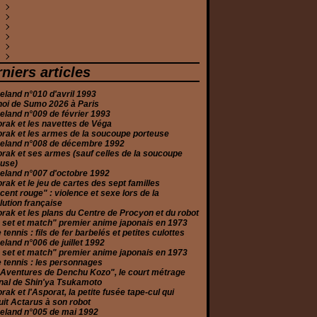
évrier
ars
ars
évrier
uin
illet
uin
eptembre
ctobre
ovembre
(2)
(1)
(4)
(1)
(4)
(4)
(1)
(1)
(2)
(1)
anvier
évrier
anvier
ars
uin
ars
oût
eptembre
ctobre
écembre
(5)
(2)
(3)
(1)
(7)
(8)
(1)
(1)
(4)
(1)
anvier
évrier
vril
illet
oût
eptembre
ctobre
écembre
(1)
(1)
(2)
(2)
(6)
(2)
(1)
(2)
anvier
ars
uin
illet
oût
eptembre
ovembre
écembre
(1)
(2)
(3)
(3)
(2)
(2)
(1)
(10)
évrier
ars
uin
illet
oût
eptembre
ovembre
écembre
(1)
(5)
(2)
(1)
(3)
(3)
(1)
(2)
anvier
évrier
ai
uin
illet
oût
ctobre
ovembre
écembre
(2)
(2)
(2)
(6)
(3)
(5)
(1)
(1)
(3)
anvier
vril
ai
uin
illet
eptembre
eptembre
ovembre
écembre
(4)
(5)
(2)
(5)
(2)
(2)
(2)
(1)
(3)
niers articles
ars
vril
ai
uin
oût
oût
ctobre
ovembre
(6)
(2)
(1)
(2)
(1)
(2)
(2)
(3)
évrier
ars
ars
ai
illet
illet
eptembre
ctobre
(1)
(4)
(3)
(5)
(4)
(1)
(2)
(2)
land n°010 d'avril 1993
anvier
anvier
évrier
vril
uin
uin
oût
eptembre
(2)
(2)
(2)
(2)
(1)
(1)
(3)
(3)
noi de Sumo 2026 à Paris
anvier
ars
ai
ai
illet
oût
(2)
(2)
(4)
(1)
(2)
(2)
land n°009 de février 1993
évrier
ars
vril
uin
illet
(2)
(2)
(4)
(6)
(3)
rak et les navettes de Véga
anvier
évrier
ars
ai
uin
(2)
(4)
(2)
(2)
(4)
rak et les armes de la soucoupe porteuse
anvier
évrier
vril
ai
(11)
(3)
(2)
(1)
eland n°008 de décembre 1992
anvier
ars
(2)
(3)
rak et ses armes (sauf celles de la soucoupe
évrier
(2)
euse)
anvier
(3)
eland n°007 d'octobre 1992
rak et le jeu de cartes des sept familles
cent rouge" : violence et sexe lors de la
ution française
rak et les plans du Centre de Procyon et du robot
 set et match" premier anime japonais en 1973
e tennis : fils de fer barbelés et petites culottes
land n°006 de juillet 1992
 set et match" premier anime japonais en 1973
e tennis : les personnages
 Aventures de Denchu Kozo", le court métrage
nal de Shin'ya Tsukamoto
rak et l'Asporat, la petite fusée tape-cul qui
it Actarus à son robot
eland n°005 de mai 1992