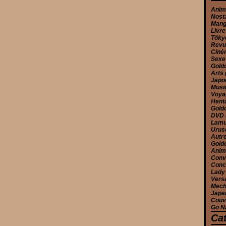
Ani
Nost
Man
Livr
Tôk
Rev
Cin
Sex
Gold
Arts
Jap
Musi
Voy
Hent
Gold
DVD
Lam
Urus
Autr
Gold
Anim
Conv
Conc
Lady
Versa
Mec
Japa
Couv
Go N
Ca