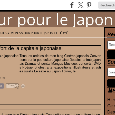
RIES
>
MON AMOUR POUR LE JAPON ET TÔKYÔ
Re
Newsletter
Contact
ort de la capitale japonaise!
Tous les articles de mon blog Cinéma japonais Conven
tions sur la pop culture japonaise Dessins-animé japon
So
ais Dramas et sentai Mangas Musique, concerts, DVD
s Poésie, photos, arts, expositions, illustrateurs et autr
es sujets Le sexe au Japon Tôkyô, le...
n [
#
]
0
S
Hier
Ce m
Depu
s de mon blog Cinéma japonais Conventions sur la pop culture japon