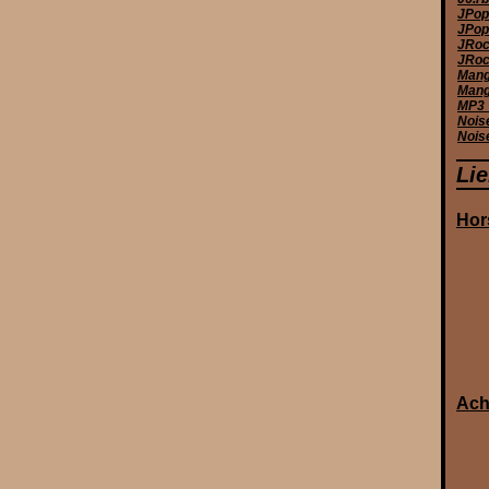
JPop
JPop 
JRoc
JRoc
Manga
Mang
MP3_
Nois
Nois
Li
Hor
Ach