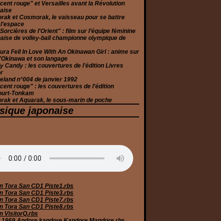
cent rouge" et Versailles avant la Révolution
aise
rak et Cosmorak, le vaisseau pour se battre
 l'espace
Sorcières de l'Orient" : film sur l’équipe féminine
aise de volley-ball championne olympique de
ura Fell In Love With An Okinawan Girl : anime sur
 d'Okinawa et son langage
 Candy : les couvertures de l'édition Livres
r
eland n°004 de janvier 1992
cent rouge" : les couvertures de l'édition
ourt-Tonkam
rak et Aquarak, le sous-marin de poche
sique japonaise
n Tora San CD1 Piste1.rbs
n Tora San CD1 Piste3.rbs
n Tora San CD1 Piste7.rbs
n Tora San CD1 Piste8.rbs
n VisitorQ.rbs
 1969 Andore kandore Kandore Mandore.rbs