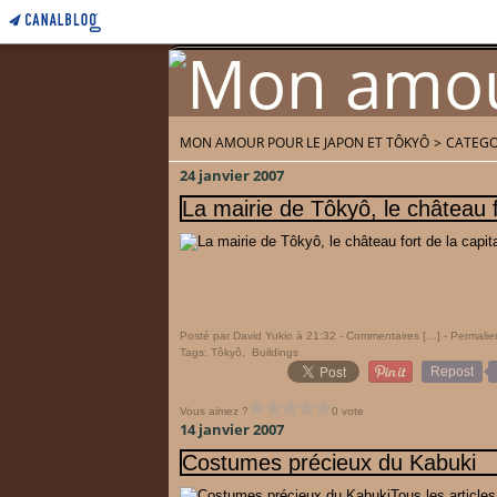
MON AMOUR POUR LE JAPON ET TÔKYÔ
>
CATEGO
Home
Accueil
24 janvier 2007
La mairie de Tôkyô, le château f
Posté par David Yukio à 21:32 -
Commentaires [
…
]
- Permalie
Tags:
Tôkyô
,
Buildings
Repost
Vous aimez ?
0 vote
14 janvier 2007
Costumes précieux du Kabuki
Tous les article