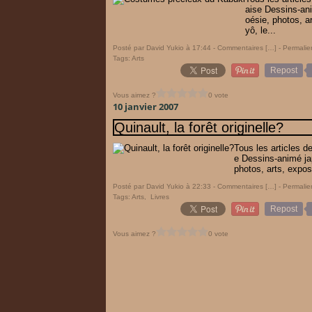
aise Dessins-an
oésie, photos, a
yô, le...
Posté par David Yukio à 17:44 -
Commentaires [
…
]
- Permalie
Tags:
Arts
Repost
Vous aimez ?
0 vote
10 janvier 2007
Quinault, la forêt originelle?
Tous les articles 
e Dessins-animé j
photos, arts, expos
Posté par David Yukio à 22:33 -
Commentaires [
…
]
- Permalie
Tags:
Arts
,
Livres
Repost
Vous aimez ?
0 vote