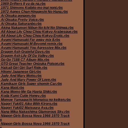
1969 Drifters Ii yu da na.rbs
 1971 Shimons Koibito mo inai noni.rbs
 1972 Agnes Chan Hinageshi No Hana.rbs
 Ai Otsuka ponpon.rbs
 Ai Otsuka Pretty Voice.rbs
 Ai Otsuka Sakuranbo.rbs
 Akina Nakamori Nibun No Ichi No Shinwa.rbs
 All About Lily Chou Chou Kokyu Arabesque.rbs
 All About Lily Chou Chou Kokyu Erotic.rbs
 Ayumi Hamasaki Far away mix II.rbs
 Ayumi Hamasaki M Beyond remix.rbs
 Ayumi Hamasaki You Agressive Mix.rbs
 Dragon Ash Grateful Days.rbs
 Dragon Ash Lily Of Da Valley.rbs
 Go Go 7188 C7 Album Mix.rbs
 GTO Great Teacher Onizuka Poison.rbs
Halcali Giri Giri Surf Ride.rbs
 Hitomi Japanese Girl.rbs
 Judy And Mary Motto.rbs
 Judy And Mary Power Of Love.rbs
 Kamikaze Girls Super shomin Car.rbs
 Kana Maid.rbs
 Kana Momo Me Ga Haeta Shiki.rbs
 Koda Kumi Cutie Honey.rbs
 Momoe Yamaguchi hitonatsu no keiken.rbs
 Nagori Yuki01 Aiko With Kiroro.rbs
 Nagori Yuki02 Matsuura Aya.rbs
 Nana Mika Nakashima Glamorous Sky.rbs
 Nippon Girls Bossa Nova 1966 1970 Track
bs
 Nippon Girls Bossa Nova 1966 1970 Track
bs