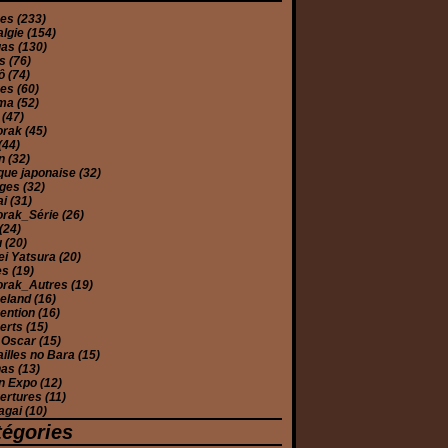
mes
(233)
algie
(154)
gas
(130)
es
(76)
yô
(74)
ues
(60)
éma
(52)
e
(47)
orak
(45)
(44)
on
(32)
que japonaise
(32)
ages
(32)
ai
(31)
orak_Série
(26)
(24)
u
(20)
ei Yatsura
(20)
es
(19)
orak_Autres
(19)
eland
(16)
ention
(16)
erts
(15)
 Oscar
(15)
illes no Bara
(15)
has
(13)
n Expo
(12)
ertures
(11)
agai
(10)
tégories