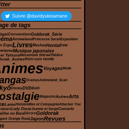
tter
Suivre @davidyukioamano
age de tags
Goldorak_Série
Convention
agai
néma
Animeland
Princesse Sarah
Exposition
Livres
Hentai
n Expo
Mechas
liste
Musique japonaise
ertures
ei Yatsura
Masamune Shirow
Théâtre
dorak_Autres
Rémi sans famille
Animes
Voyages
Mode
angas
Dramas
Animeland_Scan
kyô
DVD
Disney
Butô
ostalgie
Arts
Autres
Magasins
xe
Lamu
Histoire
Max et Compagnie
Attacker You
Lady Oscar
Concerts
trateurs
Jeanne et Serge
Goldorak
ailles no Bara
Décors
Revues
Japon
gure Orange Road
gs