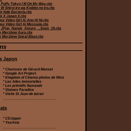
 Puffy Tokyo I M On My Way.rbs
W Shiroi Iro wa Koibito no Iro.rbs
k hide Bacteria.rbs
k X Japan X.rbs
s Video Girl Ai Ano Hi Ni.rbs
as Video Girl Ai Message.rbs
JPop_Namie_Amuro_...Soon_19.rbs
e Merzbow Aura.rbs
e Merzbow Spiral Blast.rbs
ens
s Japon
* Chansons de Gérard Manset
* Google Art Project
* Kingdom of Cinema photos de films
* Les Ailes immortelles
* Les primitifs flamands
* Statues Paradise
* Visite St Jean de latran
__________________________
ats
*
CDJapan
*
YesAsia
__________________________