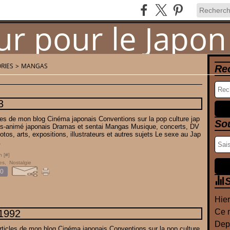
RIES
>
MANGAS
Re
Newsletter
Contact
3
cles de mon blog Cinéma japonais Conventions sur la pop culture jap
So
s-animé japonais Dramas et sentai Mangas Musique, concerts, DV
tos, arts, expositions, illustrateurs et autres sujets Le sexe au Jap
.
n [
#
]
es
,
Nostalgie
0
S
Hier
Ce m
1992
Depu
rticles de mon blog Cinéma japonais Conventions sur la pop culture