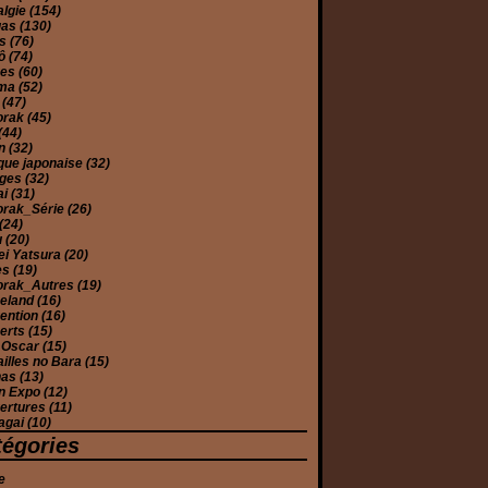
algie
(154)
gas
(130)
es
(76)
yô
(74)
ues
(60)
éma
(52)
e
(47)
orak
(45)
(44)
on
(32)
que japonaise
(32)
ages
(32)
ai
(31)
orak_Série
(26)
(24)
u
(20)
ei Yatsura
(20)
es
(19)
orak_Autres
(19)
eland
(16)
ention
(16)
erts
(15)
 Oscar
(15)
illes no Bara
(15)
has
(13)
n Expo
(12)
ertures
(11)
agai
(10)
tégories
e