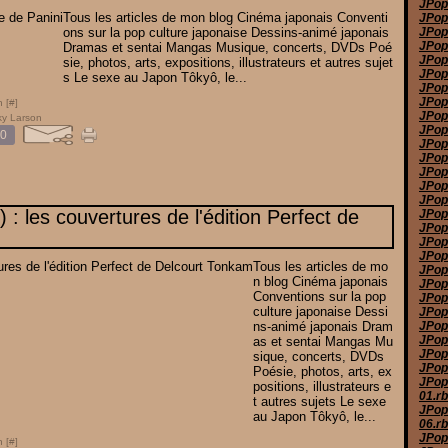
JPop
Tous les articles de mon blog Cinéma japonais Conventi
JPop
ons sur la pop culture japonaise Dessins-animé japonais
JPop
JPop
Dramas et sentai Mangas Musique, concerts, DVDs Poé
JPop
sie, photos, arts, expositions, illustrateurs et autres sujet
JPop
s Le sexe au Japon Tôkyô, le...
JPop
JPop
 [
#
]
JPop
ky Larson
JPop
0
JPop
JPop
JPop
JPop
JPop
) : les couvertures de l'édition Perfect de
JPop 
JPop
JPop
JPop
Tous les articles de mo
JPop
n blog Cinéma japonais
JPop
Conventions sur la pop
JPop
culture japonaise Dessi
JPop
ns-animé japonais Dram
JPop
JPop
as et sentai Mangas Mu
JPop
sique, concerts, DVDs
JPop
Poésie, photos, arts, ex
JPop
positions, illustrateurs e
01.r
t autres sujets Le sexe
JPop
au Japon Tôkyô, le...
06.r
JPop
 [
#
]