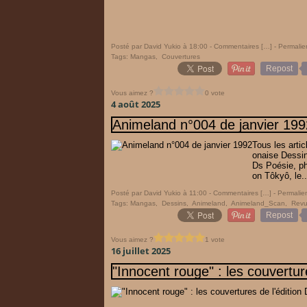
Posté par David Yukio à 18:00 -
Commentaires [
…
]
- Permalie
Tags:
Mangas
,
Couvertures
Repost
Vous aimez ?
0 vote
4 août 2025
Animeland n°004 de janvier 199
Tous les arti
onaise Dessi
Ds Poésie, pho
on Tôkyô, le..
Posté par David Yukio à 11:00 -
Commentaires [
…
]
- Permalien
Tags:
Mangas
,
Dessins
,
Animeland
,
Animeland_Scan
,
Rev
Repost
Vous aimez ?
1 vote
16 juillet 2025
"Innocent rouge" : les couvertur