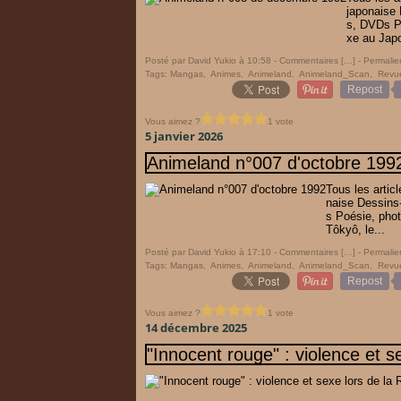
japonaise
s, DVDs Po
xe au Japo
Posté par David Yukio à 10:58 -
Commentaires [
…
]
- Permalie
Tags:
Mangas
,
Animes
,
Animeland
,
Animeland_Scan
,
Revu
Repost
Vous aimez ?
1 vote
5 janvier 2026
Animeland n°007 d'octobre 199
Tous les artic
naise Dessins
s Poésie, phot
Tôkyô, le...
Posté par David Yukio à 17:10 -
Commentaires [
…
]
- Permalie
Tags:
Mangas
,
Animes
,
Animeland
,
Animeland_Scan
,
Revu
Repost
Vous aimez ?
1 vote
14 décembre 2025
"Innocent rouge" : violence et s