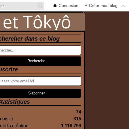
Connexion
+
Créer mon blog
chercher dans ce blog
uscrire
tatistiques
74
ois ci
315
is la création
1 118 799