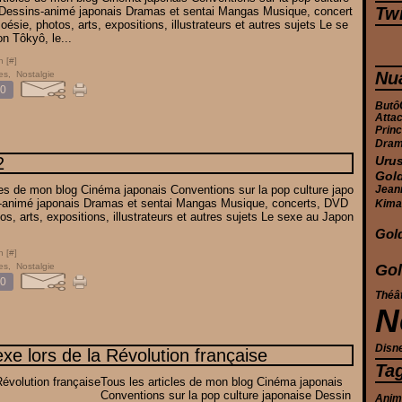
Twi
 Dessins-animé japonais Dramas et sentai Mangas Musique, concert
ésie, photos, arts, expositions, illustrateurs et autres sujets Le se
n Tôkyô, le...
n [
#
]
Nu
es
,
Nostalgie
0
Butô
Atta
Prin
Dra
2
Urus
Gol
les de mon blog Cinéma japonais Conventions sur la pop culture japo
Jean
-animé japonais Dramas et sentai Mangas Musique, concerts, DVD
Kima
os, arts, expositions, illustrateurs et autres sujets Le sexe au Japon
Gol
n [
#
]
Gol
es
,
Nostalgie
0
Théâ
N
Disn
exe lors de la Révolution française
Ta
Tous les articles de mon blog Cinéma japonais
Conventions sur la pop culture japonaise Dessin
Ani