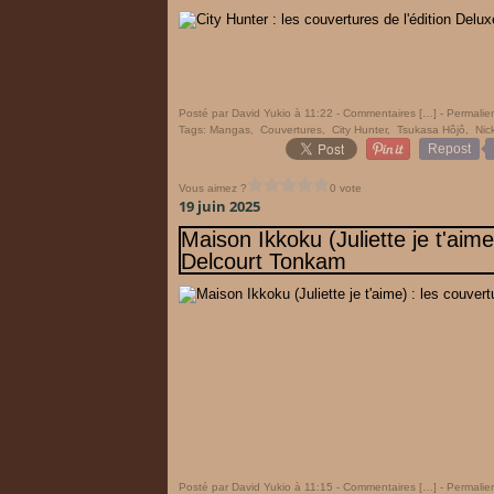
Posté par David Yukio à 11:22 -
Commentaires [
…
]
- Permalien
Tags:
Mangas
,
Couvertures
,
City Hunter
,
Tsukasa Hôjô
,
Nic
Repost
Vous aimez ?
0 vote
19 juin 2025
Maison Ikkoku (Juliette je t'aime
Delcourt Tonkam
Posté par David Yukio à 11:15 -
Commentaires [
…
]
- Permalien