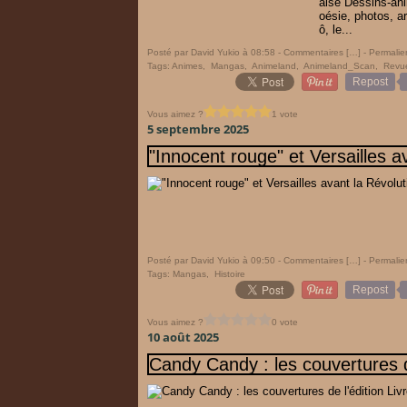
aise Dessins-an
oésie, photos, a
ô, le...
Posté par David Yukio à 08:58 -
Commentaires [
…
]
- Permalie
Tags:
Animes
,
Mangas
,
Animeland
,
Animeland_Scan
,
Revu
Repost
Vous aimez ?
1 vote
5 septembre 2025
"Innocent rouge" et Versailles a
Posté par David Yukio à 09:50 -
Commentaires [
…
]
- Permalie
Tags:
Mangas
,
Histoire
Repost
Vous aimez ?
0 vote
10 août 2025
Candy Candy : les couvertures de