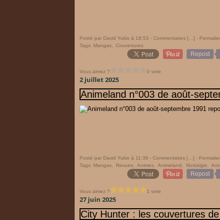
Posté par David Yukio à 18:53 -
Commentaires [
…
]
- Permalie
Tags:
Mangas
,
Couvertures
Repost
Vous aimez ?
0 vote
2 juillet 2025
Animeland n°003 de août-sept
Posté par David Yukio à 11:38 -
Commentaires [
…
]
- Permalien
Tags:
Mangas
,
Revues
,
Animes
,
Animeland
,
Nostalgie
,
Ani
Repost
Vous aimez ?
1 vote
27 juin 2025
City Hunter : les couvertures de