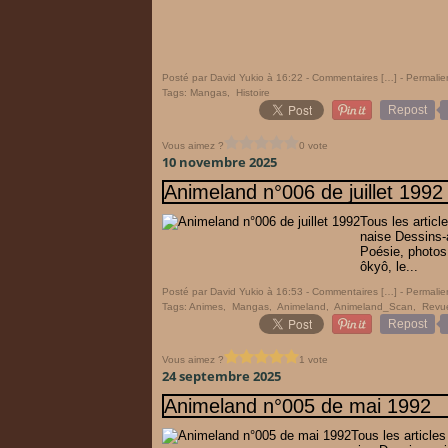
Posté par David Yukio à 16:22 -
Commentaires [
…
]
- Permalie
Tags:
Mangas
,
Histoire
Repost
Vous aimez ?
0 vote
10 novembre 2025
Animeland n°006 de juillet 1992
Tous les artic
naise Dessins
Poésie, photos,
ôkyô, le...
Posté par David Yukio à 16:53 -
Commentaires [
…
]
- Permalie
Tags:
Animes
,
Mangas
,
Animeland
,
Animeland_Scan
,
Revu
Repost
Vous aimez ?
1 vote
24 septembre 2025
Animeland n°005 de mai 1992
Tous les article