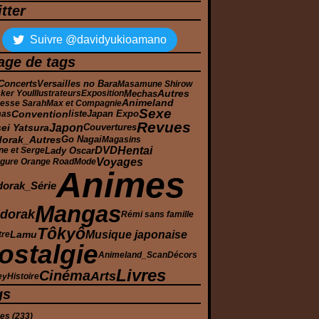
tter
Suivre @davidyukioamano
age de tags
Concerts
Versailles no Bara
Masamune Shirow
Autres
Mechas
cker You
Illustrateurs
Exposition
Animeland
cesse Sarah
Max et Compagnie
Sexe
Japan Expo
Convention
mas
liste
Revues
Japon
ei Yatsura
Couvertures
dorak_Autres
Go Nagai
Magasins
Hentai
DVD
Lady Oscar
ne et Serge
Voyages
gure Orange Road
Mode
Animes
dorak_Série
Mangas
dorak
Rémi sans famille
Tôkyô
Musique japonaise
Lamu
tre
ostalgie
Animeland_Scan
Décors
Livres
Cinéma
Arts
ey
Histoire
gs
mes
(233)