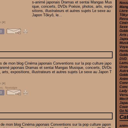
s-animé japonais Dramas et sentai Mangas Mus
Nost
ique, concerts, DVDs Poésie, photos, arts, expo
Man
sitions, illustrateurs et autres sujets Le sexe au
Livr
Japon Tôkyô, le...
Tôk
Rev
n [
#
]
Cin
Sex
Gold
0
Arts
Jap
Musi
Voy
Hent
Gold
DVD
Lam
les de mon blog Cinéma japonais Conventions sur la pop culture japo
Urus
-animé japonais Dramas et sentai Mangas Musique, concerts, DVDs
Autr
 arts, expositions, illustrateurs et autres sujets Le sexe au Japon T
Gold
Anim
Conv
n [
#
]
Conc
es
,
Nostalgie
Lady
0
Versa
Mec
Japa
Couv
Go N
Ca
s de mon blog Cinéma japonais Conventions sur la pop culture japon
anim