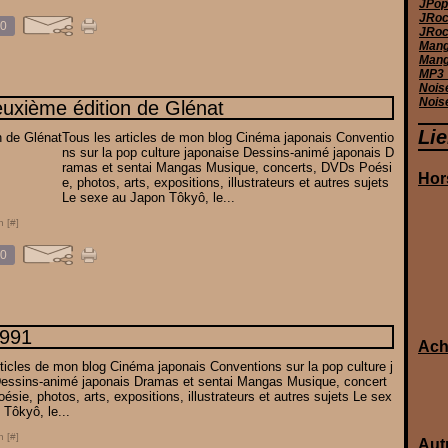
JPop 
JRoc
0
JRoc
Manga
Mang
MP3_
Nois
Nois
euxième édition de Glénat
Li
Tous les articles de mon blog Cinéma japonais Conventio
ns sur la pop culture japonaise Dessins-animé japonais D
ramas et sentai Mangas Musique, concerts, DVDs Poési
Hor
e, photos, arts, expositions, illustrateurs et autres sujets
Le sexe au Japon Tôkyô, le...
n [
#
]
0
1991
Ach
rticles de mon blog Cinéma japonais Conventions sur la pop culture j
essins-animé japonais Dramas et sentai Mangas Musique, concert
sie, photos, arts, expositions, illustrateurs et autres sujets Le sex
 Tôkyô, le...
n [
#
]
Aut