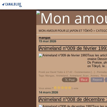
MON AMOUR POUR LE JAPON ET TÔKYÔ
>
CATEGO
Home
Accueil
mangas
15 mai 2026
Animeland n°009 de février 199
Tous les arti
onaise Dessin
Ds Poésie, pho
on Tôkyô, le..
Posté par David Yukio à 17:42 -
Commentaires [
…
]
- Permalie
Tags:
Mangas
,
Animeland
,
Animeland_Scan
,
Animes
,
Revu
Repost
Vous aimez ?
1 vote
14 mars 2026
Animeland n°008 de décembre 
Tous les a