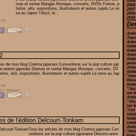
2009
J
F
J
M
J
M
A
S
O
D
mas et sentai Mangas Musique, concerts, DVDs Poésie, p
2008
J
F
A
Ju
A
S
O
D
hotos, arts, expositions, illustrateurs et autres sujets Le se
2007
J
M
J
Ju
A
S
N
D
xe au Japon Tôkyô, le...
2006
F
M
J
Ju
A
S
N
D
2005
J
F
M
J
Ju
A
O
N
D
n [
#
]
J
A
M
J
Ju
S
S
N
D
Der
M
A
M
J
A
A
O
N
0
F
M
M
M
Ju
Ju
S
O
Anime
J
J
F
A
J
J
A
S
Tour
J
M
M
M
Ju
A
Anime
F
M
A
J
Ju
Goldo
J
F
M
M
J
Goldo
J
F
A
M
2
Anim
J
M
Goldo
F
port
cles de mon blog Cinéma japonais Conventions sur la pop culture jap
J
Anim
ns-animé japonais Dramas et sentai Mangas Musique, concerts, DV
Goldo
tos, arts, expositions, illustrateurs et autres sujets Le sexe au Jap
"Inno
.
Révol
Goldo
 [
#
]
"Jeu,
ues
,
Nostalgie
sur l
0
Anime
"Jeu,
sur l
"Les
sémi
Goldo
es de l'édition Delcourt-Tonkam
condu
Anim
Tous les articles de mon blog Cinéma japonais Con
"Inno
ventions sur la pop culture japonaise Dessins-anim
franç