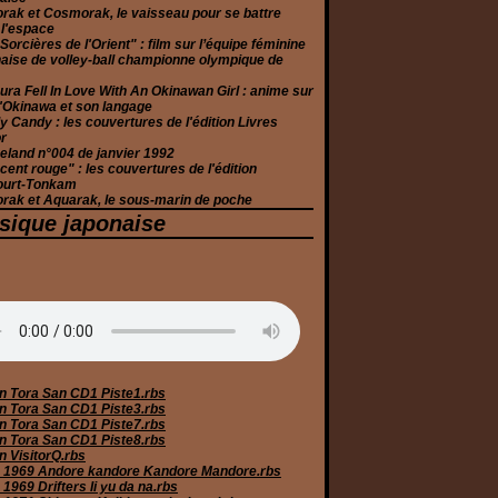
rak et Cosmorak, le vaisseau pour se battre
 l'espace
Sorcières de l'Orient" : film sur l’équipe féminine
aise de volley-ball championne olympique de
ura Fell In Love With An Okinawan Girl : anime sur
 d'Okinawa et son langage
 Candy : les couvertures de l'édition Livres
r
eland n°004 de janvier 1992
cent rouge" : les couvertures de l'édition
ourt-Tonkam
rak et Aquarak, le sous-marin de poche
sique japonaise
n Tora San CD1 Piste1.rbs
n Tora San CD1 Piste3.rbs
n Tora San CD1 Piste7.rbs
n Tora San CD1 Piste8.rbs
n VisitorQ.rbs
 1969 Andore kandore Kandore Mandore.rbs
1969 Drifters Ii yu da na.rbs