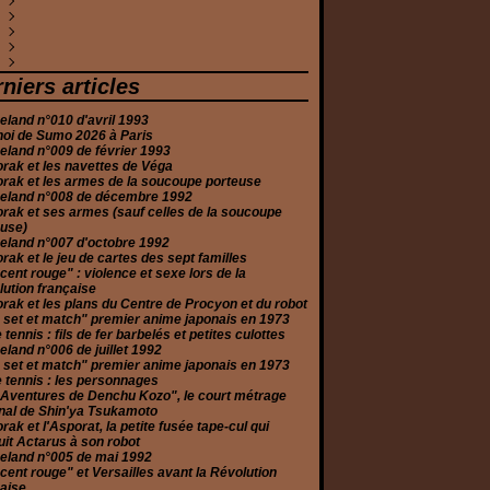
anvier
évrier
anvier
ars
uin
ars
oût
eptembre
ctobre
écembre
(5)
(2)
(3)
(1)
(7)
(8)
(1)
(1)
(4)
(1)
anvier
évrier
vril
illet
oût
eptembre
ctobre
écembre
(1)
(1)
(2)
(2)
(6)
(2)
(1)
(2)
anvier
ars
uin
illet
oût
eptembre
ovembre
écembre
(1)
(2)
(3)
(3)
(2)
(2)
(1)
(10)
évrier
ars
uin
illet
oût
eptembre
ovembre
écembre
(1)
(5)
(2)
(1)
(3)
(3)
(1)
(2)
anvier
évrier
ai
uin
illet
oût
ctobre
ovembre
écembre
(2)
(2)
(2)
(6)
(3)
(5)
(1)
(1)
(3)
anvier
vril
ai
uin
illet
eptembre
eptembre
ovembre
écembre
(4)
(5)
(2)
(5)
(2)
(2)
(2)
(1)
(3)
niers articles
ars
vril
ai
uin
oût
oût
ctobre
ovembre
(6)
(2)
(1)
(2)
(1)
(2)
(2)
(3)
évrier
ars
ars
ai
illet
illet
eptembre
ctobre
(1)
(4)
(3)
(5)
(4)
(1)
(2)
(2)
land n°010 d'avril 1993
anvier
anvier
évrier
vril
uin
uin
oût
eptembre
(2)
(2)
(2)
(2)
(1)
(1)
(3)
(3)
noi de Sumo 2026 à Paris
anvier
ars
ai
ai
illet
oût
(2)
(2)
(4)
(1)
(2)
(2)
land n°009 de février 1993
évrier
ars
vril
uin
illet
(2)
(2)
(4)
(6)
(3)
rak et les navettes de Véga
anvier
évrier
ars
ai
uin
(2)
(4)
(2)
(2)
(4)
rak et les armes de la soucoupe porteuse
anvier
évrier
vril
ai
(11)
(3)
(2)
(1)
eland n°008 de décembre 1992
anvier
ars
(2)
(3)
rak et ses armes (sauf celles de la soucoupe
évrier
(2)
euse)
anvier
(3)
eland n°007 d'octobre 1992
rak et le jeu de cartes des sept familles
cent rouge" : violence et sexe lors de la
ution française
rak et les plans du Centre de Procyon et du robot
 set et match" premier anime japonais en 1973
e tennis : fils de fer barbelés et petites culottes
land n°006 de juillet 1992
 set et match" premier anime japonais en 1973
e tennis : les personnages
 Aventures de Denchu Kozo", le court métrage
nal de Shin'ya Tsukamoto
rak et l'Asporat, la petite fusée tape-cul qui
it Actarus à son robot
eland n°005 de mai 1992
cent rouge" et Versailles avant la Révolution
aise