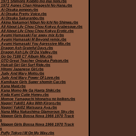
 1971 Shimons Koibito mo inai noni.rbs
 1972 Agnes Chan Hinageshi No Hana.rbs
 Ai Otsuka ponpon.rbs
 Ai Otsuka Pretty Voice.rbs
 Ai Otsuka Sakuranbo.rbs
 Akina Nakamori Nibun No Ichi No Shinwa.rbs
 All About Lily Chou Chou Kokyu Arabesque.rbs
 All About Lily Chou Chou Kokyu Erotic.rbs
 Ayumi Hamasaki Far away mix II.rbs
 Ayumi Hamasaki M Beyond remix.rbs
 Ayumi Hamasaki You Agressive Mix.rbs
 Dragon Ash Grateful Days.rbs
 Dragon Ash Lily Of Da Valley.rbs
 Go Go 7188 C7 Album Mix.rbs
 GTO Great Teacher Onizuka Poison.rbs
Halcali Giri Giri Surf Ride.rbs
 Hitomi Japanese Girl.rbs
 Judy And Mary Motto.rbs
 Judy And Mary Power Of Love.rbs
 Kamikaze Girls Super shomin Car.rbs
 Kana Maid.rbs
 Kana Momo Me Ga Haeta Shiki.rbs
 Koda Kumi Cutie Honey.rbs
 Momoe Yamaguchi hitonatsu no keiken.rbs
 Nagori Yuki01 Aiko With Kiroro.rbs
 Nagori Yuki02 Matsuura Aya.rbs
 Nana Mika Nakashima Glamorous Sky.rbs
 Nippon Girls Bossa Nova 1966 1970 Track
bs
 Nippon Girls Bossa Nova 1966 1970 Track
bs
 Puffy Tokyo I M On My Way.rbs