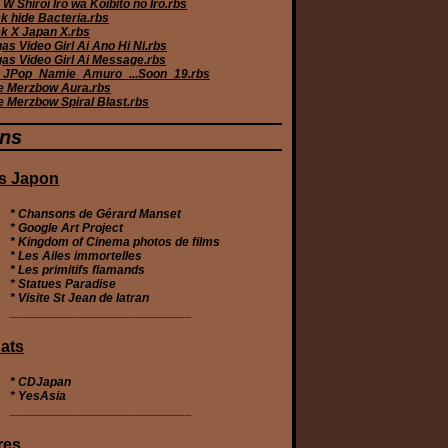
W Shiroi Iro wa Koibito no Iro.rbs
k hide Bacteria.rbs
k X Japan X.rbs
s Video Girl Ai Ano Hi Ni.rbs
as Video Girl Ai Message.rbs
JPop_Namie_Amuro_...Soon_19.rbs
e Merzbow Aura.rbs
e Merzbow Spiral Blast.rbs
ens
s Japon
* Chansons de Gérard Manset
* Google Art Project
* Kingdom of Cinema photos de films
* Les Ailes immortelles
* Les primitifs flamands
* Statues Paradise
* Visite St Jean de latran
__________________________
ats
*
CDJapan
*
YesAsia
__________________________
res