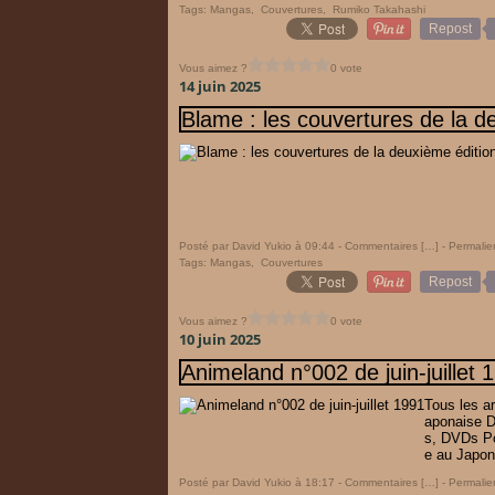
Tags:
Mangas
,
Couvertures
,
Rumiko Takahashi
Repost
Vous aimez ?
0 vote
14 juin 2025
Blame : les couvertures de la d
Posté par David Yukio à 09:44 -
Commentaires [
…
]
- Permalie
Tags:
Mangas
,
Couvertures
Repost
Vous aimez ?
0 vote
10 juin 2025
Animeland n°002 de juin-juillet 
Tous les a
aponaise D
s, DVDs Poé
e au Japon
Posté par David Yukio à 18:17 -
Commentaires [
…
]
- Permalie