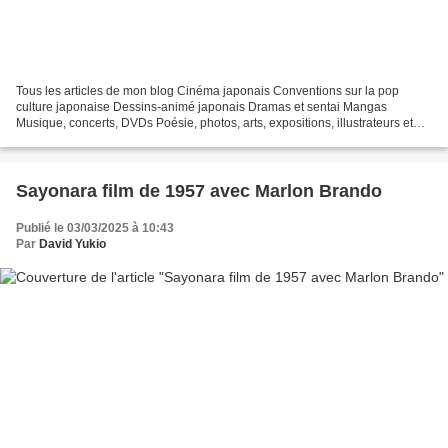
Tous les articles de mon blog Cinéma japonais Conventions sur la pop
culture japonaise Dessins-animé japonais Dramas et sentai Mangas
Musique, concerts, DVDs Poésie, photos, arts, expositions, illustrateurs et
autres sujets Le sexe au Japon Tôkyô, le...
Sayonara film de 1957 avec Marlon Brando
Publié le 03/03/2025 à 10:43
Par
David Yukio