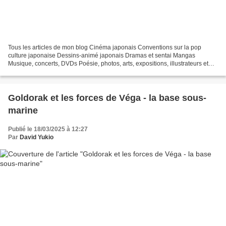
Tous les articles de mon blog Cinéma japonais Conventions sur la pop
culture japonaise Dessins-animé japonais Dramas et sentai Mangas
Musique, concerts, DVDs Poésie, photos, arts, expositions, illustrateurs et
autres sujets Le sexe au Japon Tôkyô, le...
Goldorak et les forces de Véga - la base sous-
marine
Publié le 18/03/2025 à 12:27
Par
David Yukio