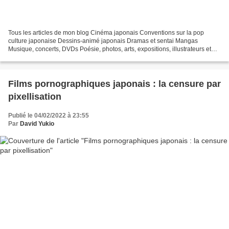
Tous les articles de mon blog Cinéma japonais Conventions sur la pop
culture japonaise Dessins-animé japonais Dramas et sentai Mangas
Musique, concerts, DVDs Poésie, photos, arts, expositions, illustrateurs et
autres sujets Le sexe au Japon Tôkyô, le...
Films pornographiques japonais : la censure par
pixellisation
Publié le 04/02/2022 à 23:55
Par
David Yukio