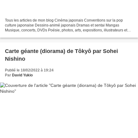
Tous les articles de mon blog Cinéma japonais Conventions sur la pop
culture japonaise Dessins-animé japonais Dramas et sentai Mangas
Musique, concerts, DVDs Poésie, photos, arts, expositions, illustrateurs et
autres sujets Le sexe au Japon Tôkyô, le...
Carte géante (diorama) de Tôkyô par Sohei
Nishino
Publié le 18/02/2022 à 19:24
Par
David Yukio