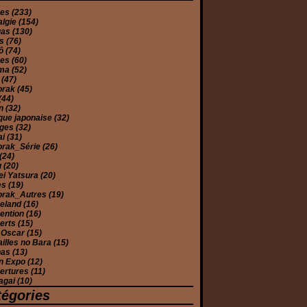
mes
(233)
algie
(154)
gas
(130)
es
(76)
yô
(74)
ues
(60)
éma
(52)
e
(47)
orak
(45)
(44)
on
(32)
que japonaise
(32)
ages
(32)
ai
(31)
orak_Série
(26)
(24)
u
(20)
ei Yatsura
(20)
es
(19)
orak_Autres
(19)
eland
(16)
ention
(16)
erts
(15)
 Oscar
(15)
illes no Bara
(15)
has
(13)
n Expo
(12)
ertures
(11)
agai
(10)
tégories