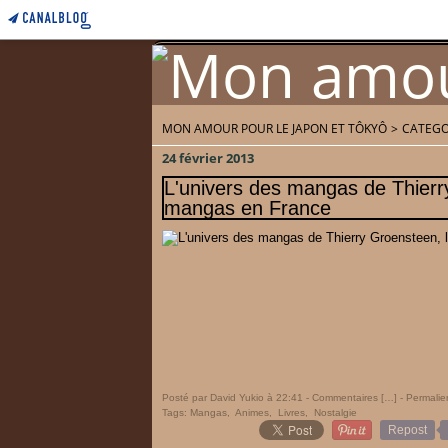
MON AMOUR POUR LE JAPON ET TÔKYÔ
>
CATEGO
Home
Accueil
24 février 2013
L'univers des mangas de Thierry
mangas en France
Posté par David Yukio à 22:41 -
Commentaires [
…
]
- Permalie
Tags:
Mangas
,
Animes
,
Livres
,
Nostalgie
Repost