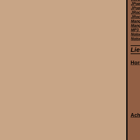
JPop
JPop 
JRoc
JRoc
Manga
Mang
MP3_
Nois
Nois
Li
Hor
Ach