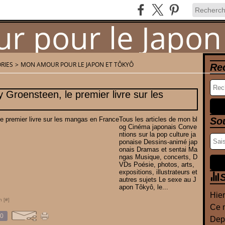
RIES
>
MON AMOUR POUR LE JAPON ET TÔKYÔ
Re
Newsletter
Contact
 Groensteen, le premier livre sur les
Tous les articles de mon bl
So
og Cinéma japonais Conve
ntions sur la pop culture ja
ponaise Dessins-animé jap
onais Dramas et sentai Ma
ngas Musique, concerts, D
VDs Poésie, photos, arts,
expositions, illustrateurs et
S
autres sujets Le sexe au J
apon Tôkyô, le...
Hier
n [
#
]
Ce m
0
Depu