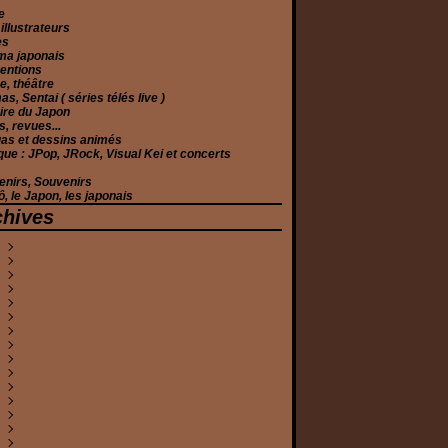
e
 illustrateurs
es
ma japonais
entions
, théâtre
s, Sentai ( séries télés live )
ire du Japon
s, revues...
as et dessins animés
ue : JPop, JRock, Visual Kei et concerts
enirs, Souvenirs
, le Japon, les japonais
chives
illet
(1)
uin
écembre
(1)
(3)
ai
ovembre
écembre
(1)
(2)
(3)
vril
ctobre
ovembre
ovembre
(1)
(2)
(5)
(1)
ars
eptembre
ctobre
ctobre
écembre
(2)
(16)
(2)
(4)
(3)
anvier
oût
eptembre
eptembre
ovembre
écembre
(5)
(2)
(5)
(1)
(9)
(1)
illet
oût
oût
ctobre
ovembre
écembre
(6)
(1)
(3)
(11)
(9)
(2)
uin
illet
illet
eptembre
ctobre
ovembre
eptembre
(9)
(2)
(3)
(4)
(3)
(6)
(1)
ai
ai
uin
oût
eptembre
ctobre
oût
écembre
(7)
(3)
(3)
(15)
(1)
(3)
(2)
(2)
vril
vril
ai
illet
oût
eptembre
illet
ovembre
écembre
(1)
(5)
(1)
(5)
(7)
(1)
(1)
(1)
(1)
ars
ars
vril
uin
illet
oût
uin
ovembre
ovembre
(17)
(1)
(2)
(3)
(3)
(2)
(3)
(2)
(1)
évrier
évrier
évrier
ai
uin
illet
ai
ctobre
ctobre
écembre
(6)
(1)
(5)
(2)
(6)
(1)
(7)
(2)
(1)
(1)
anvier
anvier
anvier
vril
ai
uin
vril
oût
eptembre
ctobre
écembre
(3)
(2)
(5)
(1)
(3)
(3)
(1)
(3)
(1)
(4)
(3)
ars
vril
ai
ars
illet
oût
eptembre
ovembre
écembre
(4)
(3)
(1)
(6)
(1)
(3)
(2)
(2)
(4)