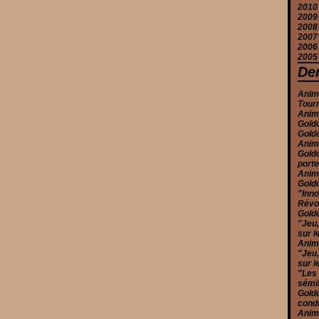
2010
F
M
M
F
J
Ju
J
S
O
N
2009
J
F
J
M
J
M
A
S
O
D
2008
J
F
A
Ju
A
S
O
D
2007
J
M
J
Ju
A
S
N
D
2006
F
M
J
Ju
A
S
N
D
2005
J
F
M
J
Ju
A
O
N
D
J
A
M
J
Ju
S
S
N
D
Der
M
A
M
J
A
A
O
N
F
M
M
M
Ju
Ju
S
O
Anime
J
J
F
A
J
J
A
S
Tour
J
M
M
M
Ju
A
Anime
F
M
A
J
Ju
Goldo
J
F
M
M
J
Goldo
J
F
A
M
Anim
J
M
Goldo
F
port
J
Anim
Goldo
"Inno
Révol
Goldo
"Jeu,
sur l
Anime
"Jeu,
sur l
"Les
sémi
Goldo
condu
Anim