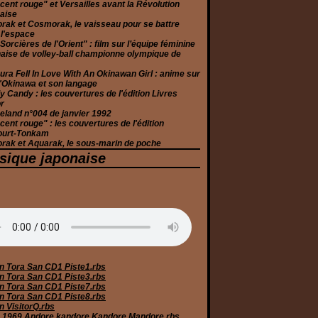
cent rouge" et Versailles avant la Révolution
aise
rak et Cosmorak, le vaisseau pour se battre
 l'espace
Sorcières de l'Orient" : film sur l’équipe féminine
aise de volley-ball championne olympique de
ura Fell In Love With An Okinawan Girl : anime sur
 d'Okinawa et son langage
 Candy : les couvertures de l'édition Livres
r
eland n°004 de janvier 1992
cent rouge" : les couvertures de l'édition
ourt-Tonkam
rak et Aquarak, le sous-marin de poche
sique japonaise
n Tora San CD1 Piste1.rbs
n Tora San CD1 Piste3.rbs
n Tora San CD1 Piste7.rbs
n Tora San CD1 Piste8.rbs
n VisitorQ.rbs
 1969 Andore kandore Kandore Mandore.rbs