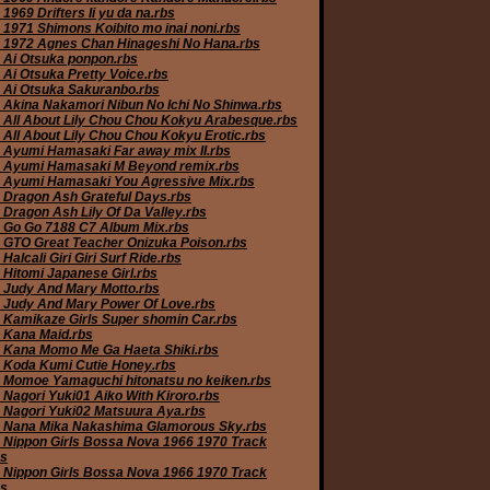
1969 Drifters Ii yu da na.rbs
 1971 Shimons Koibito mo inai noni.rbs
 1972 Agnes Chan Hinageshi No Hana.rbs
 Ai Otsuka ponpon.rbs
 Ai Otsuka Pretty Voice.rbs
 Ai Otsuka Sakuranbo.rbs
 Akina Nakamori Nibun No Ichi No Shinwa.rbs
 All About Lily Chou Chou Kokyu Arabesque.rbs
 All About Lily Chou Chou Kokyu Erotic.rbs
 Ayumi Hamasaki Far away mix II.rbs
 Ayumi Hamasaki M Beyond remix.rbs
 Ayumi Hamasaki You Agressive Mix.rbs
 Dragon Ash Grateful Days.rbs
 Dragon Ash Lily Of Da Valley.rbs
 Go Go 7188 C7 Album Mix.rbs
 GTO Great Teacher Onizuka Poison.rbs
Halcali Giri Giri Surf Ride.rbs
 Hitomi Japanese Girl.rbs
 Judy And Mary Motto.rbs
 Judy And Mary Power Of Love.rbs
 Kamikaze Girls Super shomin Car.rbs
 Kana Maid.rbs
 Kana Momo Me Ga Haeta Shiki.rbs
 Koda Kumi Cutie Honey.rbs
 Momoe Yamaguchi hitonatsu no keiken.rbs
 Nagori Yuki01 Aiko With Kiroro.rbs
 Nagori Yuki02 Matsuura Aya.rbs
 Nana Mika Nakashima Glamorous Sky.rbs
 Nippon Girls Bossa Nova 1966 1970 Track
bs
 Nippon Girls Bossa Nova 1966 1970 Track
bs