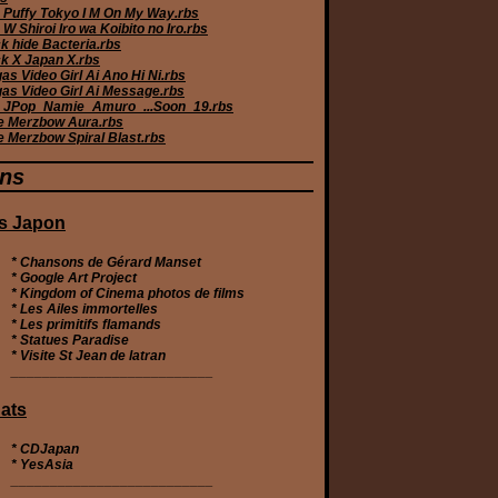
 Puffy Tokyo I M On My Way.rbs
W Shiroi Iro wa Koibito no Iro.rbs
k hide Bacteria.rbs
k X Japan X.rbs
s Video Girl Ai Ano Hi Ni.rbs
as Video Girl Ai Message.rbs
JPop_Namie_Amuro_...Soon_19.rbs
e Merzbow Aura.rbs
e Merzbow Spiral Blast.rbs
ens
s Japon
* Chansons de Gérard Manset
* Google Art Project
* Kingdom of Cinema photos de films
* Les Ailes immortelles
* Les primitifs flamands
* Statues Paradise
* Visite St Jean de latran
__________________________
ats
*
CDJapan
*
YesAsia
__________________________