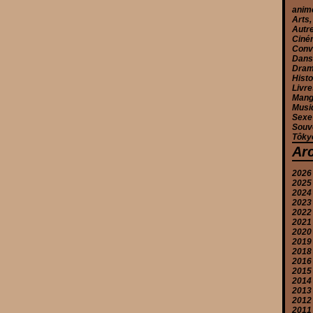
anim
Arts,
Autr
Ciné
Conv
Danse
Drama
Histo
Livre
Mang
Musiq
Sexe
Souv
Tôkyô
Ar
2026
2025
Ju
2024
J
D
2023
M
N
D
2022
A
O
N
N
2021
M
S
O
O
D
2020
J
A
S
S
N
D
2019
Ju
A
A
O
N
D
2018
J
Ju
Ju
S
O
N
S
2016
M
M
J
A
S
O
A
D
2015
A
A
M
Ju
A
S
Ju
N
D
2014
M
M
A
J
Ju
A
J
N
N
2013
F
F
F
M
J
Ju
M
O
O
D
2012
J
J
J
A
M
J
A
A
S
O
D
2011
M
A
M
M
Ju
A
S
N
D