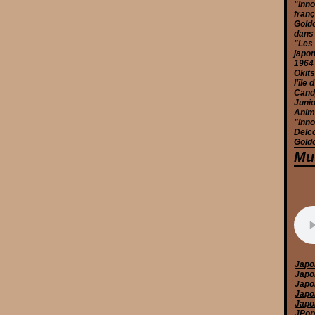
"Inno
franç
Goldo
dans
"Les 
japon
1964
Okits
l'île
Candy
Junio
Anim
"Inno
Delc
Goldo
Mu
Japo
Japo
Japo
Japo
Japo
JPop