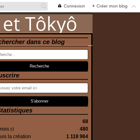
Connexion
+
Créer mon blog
chercher dans ce blog
uscrire
tatistiques
68
ois ci
480
is la création
1 118 964