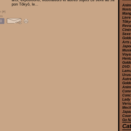
pon Tôkyô, le...
Ani
Nost
n [
#
]
Man
es
Livr
0
Tôk
Rev
Cin
Sex
Gold
Arts
Jap
Musi
Voy
Hent
Gold
DVD
Lam
Urus
Autr
Gold
Anim
Conv
Conc
Lady
Versa
Mec
Japa
Couv
Go N
Ca