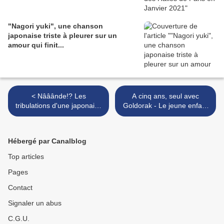
"Nagori yuki", une chanson
japonaise triste à pleurer sur un
amour qui finit...
< Nââânde!? Les
A cinq ans, seul avec
tribulations d'une japonaise
Goldorak - Le jeune enfant
à Paris de Eriko Nakamura
et la télévision : livre de
Liliane Lurçat >
Hébergé par Canalblog
Top articles
Pages
Contact
Signaler un abus
C.G.U.